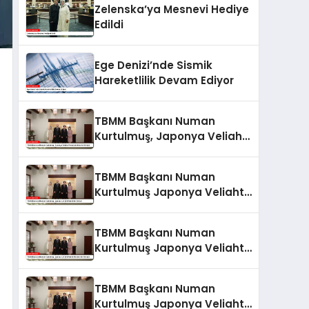
Zelenska’ya Mesnevi Hediye
Edildi
Ege Denizi’nde Sismik
Hareketlilik Devam Ediyor
TBMM Başkanı Numan
Kurtulmuş, Japonya Veliaht
Prensi Akishino ile Görüştü
TBMM Başkanı Numan
Kurtulmuş Japonya Veliaht
Prensi ile Görüştü
TBMM Başkanı Numan
Kurtulmuş Japonya Veliaht
Prensi Akishino ile Görüştü
TBMM Başkanı Numan
Kurtulmuş Japonya Veliaht