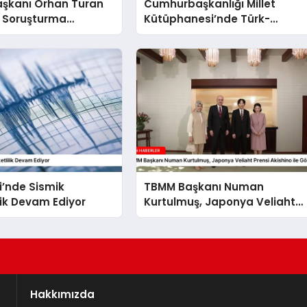
aşkanı Orhan Turan
Cumhurbaşkanlığı Millet
 Soruşturma
Kütüphanesi’nde Türk-
Ukrayna İlişkileri Güçlendi
i’nde Sismik
TBMM Başkanı Numan
lik Devam Ediyor
Kurtulmuş, Japonya Veliaht
Prensi Akishino ile Görüştü
Hakkımızda