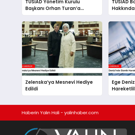
TÜSİAD Yönetim Kurulu
TÜSİAD B
Başkanı Orhan Turan’a
Hakkında
Soruşturma
Başlatıldı
Zelenska’ya Mesnevi Hediye
Ege Deniz
Edildi
Hareketli
Haberin Yalın Hali - yalinhaber.com