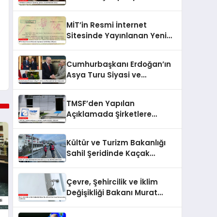
Prensi ile Görüştü
MİT’in Resmi İnternet
Sitesinde Yayınlanan Yeni
İstihbarat Raporu
Cumhurbaşkanı Erdoğan’ın
Asya Turu Siyasi ve
Ekonomik İşbirliğini
Güçlendirdi
TMSF’den Yapılan
Açıklamada Şirketlere
Kayyım Atanması Hakkında
Kültür ve Turizm Bakanlığı
Sahil Şeridinde Kaçak
Yapılarla Mücadele Ediyor
Çevre, Şehircilik ve İklim
Değişikliği Bakanı Murat
Kurum’dan Konut
Kampanyaları Açıklaması