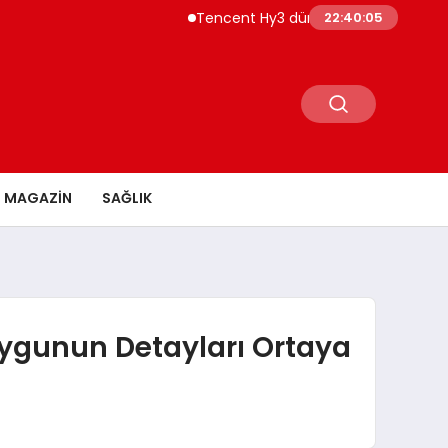
Tencent Hy3 dünya genelinde kullanıma 
22:40:06
MAGAZİN
SAĞLIK
oygunun Detayları Ortaya