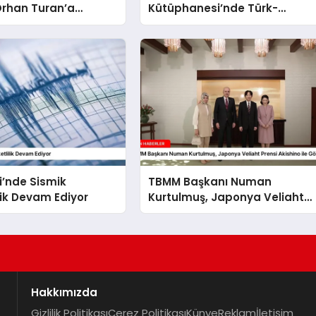
Orhan Turan’a
Kütüphanesi’nde Türk-
ma
Ukrayna İlişkileri Güçlendi
i’nde Sismik
TBMM Başkanı Numan
lik Devam Ediyor
Kurtulmuş, Japonya Veliaht
Prensi Akishino ile Görüştü
Hakkımızda
Gizlilik Politikası
Çerez Politikası
Künye
Reklam
İletişim