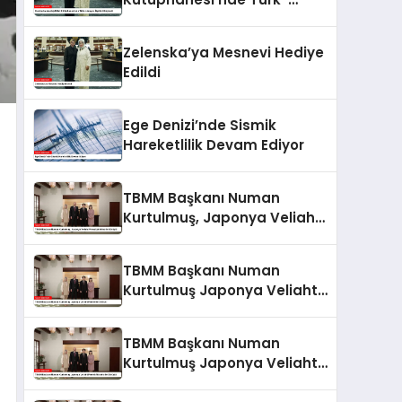
Ukrayna İlişkileri Güçlendi
Zelenska’ya Mesnevi Hediye
Edildi
Ege Denizi’nde Sismik
Hareketlilik Devam Ediyor
TBMM Başkanı Numan
Kurtulmuş, Japonya Veliaht
Prensi Akishino ile Görüştü
TBMM Başkanı Numan
Kurtulmuş Japonya Veliaht
Prensi ile Görüştü
TBMM Başkanı Numan
Kurtulmuş Japonya Veliaht
Prensi Akishino ile Görüştü