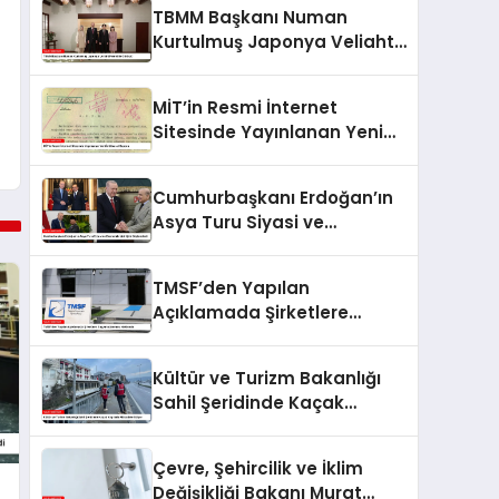
TBMM Başkanı Numan
Kurtulmuş Japonya Veliaht
Prensi ile Görüştü
MİT’in Resmi İnternet
Sitesinde Yayınlanan Yeni
İstihbarat Raporu
Cumhurbaşkanı Erdoğan’ın
Asya Turu Siyasi ve
Ekonomik İşbirliğini
Güçlendirdi
TMSF’den Yapılan
Açıklamada Şirketlere
Kayyım Atanması Hakkında
Kültür ve Turizm Bakanlığı
Sahil Şeridinde Kaçak
Yapılarla Mücadele Ediyor
Çevre, Şehircilik ve İklim
Değişikliği Bakanı Murat