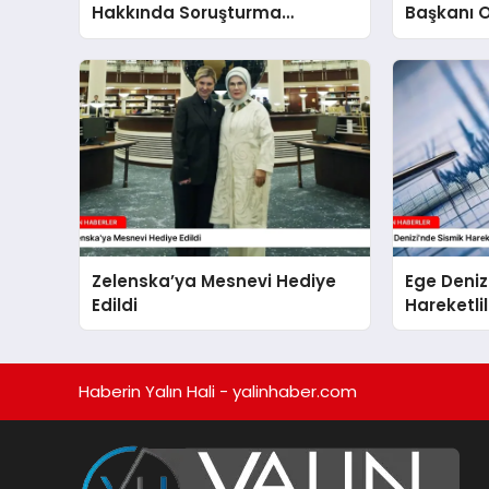
Hakkında Soruşturma
Başkanı 
Başlatıldı
Soruştur
Zelenska’ya Mesnevi Hediye
Ege Deniz
Edildi
Hareketli
Haberin Yalın Hali - yalinhaber.com