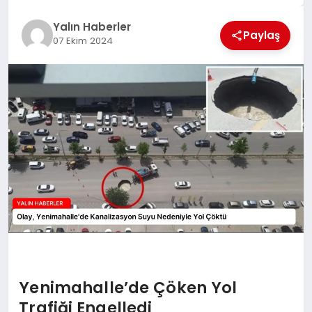
EĞİTİM
Yalın Haberler
Paylaş
07 Ekim 2024
TEKNOLOJİ
MAGAZİN
SAĞLIK
Yenimahalle’de Çöken Yol
Trafiği Engelledi