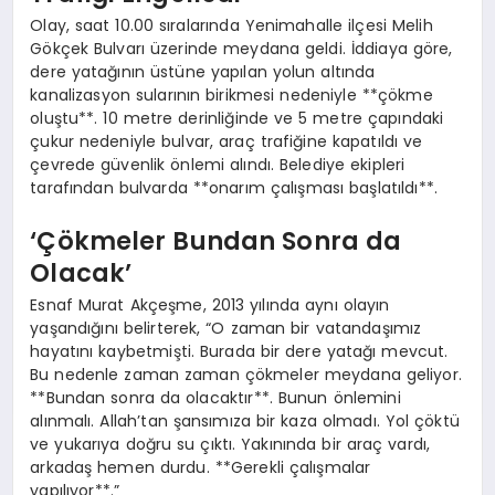
Olay, saat 10.00 sıralarında Yenimahalle ilçesi Melih
Gökçek Bulvarı üzerinde meydana geldi. İddiaya göre,
dere yatağının üstüne yapılan yolun altında
kanalizasyon sularının birikmesi nedeniyle **çökme
oluştu**. 10 metre derinliğinde ve 5 metre çapındaki
çukur nedeniyle bulvar, araç trafiğine kapatıldı ve
çevrede güvenlik önlemi alındı. Belediye ekipleri
tarafından bulvarda **onarım çalışması başlatıldı**.
‘Çökmeler Bundan Sonra da
Olacak’
Esnaf Murat Akçeşme, 2013 yılında aynı olayın
yaşandığını belirterek, “O zaman bir vatandaşımız
hayatını kaybetmişti. Burada bir dere yatağı mevcut.
Bu nedenle zaman zaman çökmeler meydana geliyor.
**Bundan sonra da olacaktır**. Bunun önlemini
alınmalı. Allah’tan şansımıza bir kaza olmadı. Yol çöktü
ve yukarıya doğru su çıktı. Yakınında bir araç vardı,
arkadaş hemen durdu. **Gerekli çalışmalar
yapılıyor**.”