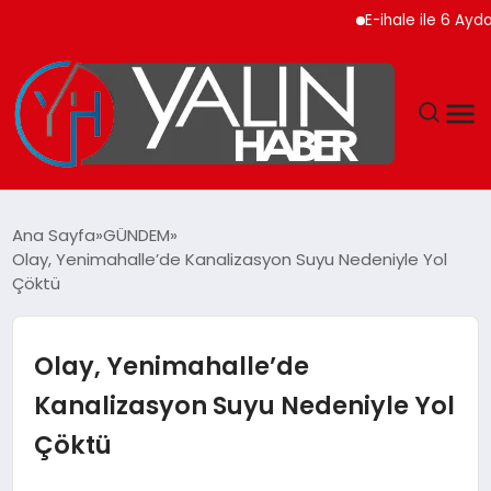
E-ihale ile 6 Ayda 2.7 M
GÜNDEM
Ana Sayfa
GÜNDEM
Olay, Yenimahalle’de Kanalizasyon Suyu Nedeniyle Yol
SPOR
Çöktü
DÜNYA
Olay, Yenimahalle’de
EKONOMİ
Kanalizasyon Suyu Nedeniyle Yol
Çöktü
YAŞAM