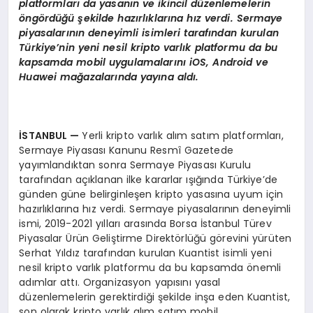
platformları da yasanın ve ikincil düzenlemelerin
öngördüğü şekilde hazırlıklarına hız verdi. Sermaye
piyasalarının deneyimli isimleri tarafından kurulan
Türkiye’nin yeni nesil kripto varlık platformu da bu
kapsamda mobil uygulamalarını
iOS, Android ve
Huawei ma
ğazalarında yayına aldı.
İSTANBUL —
Yerli kripto varlık alım satım platformları,
Sermaye Piyasası Kanunu Resmî Gazetede
yayımlandıktan sonra Sermaye Piyasası Kurulu
tarafından açıklanan ilke kararlar ışığında Türkiye’de
günden güne belirginleşen kripto yasasına uyum için
hazırlıklarına hız verdi. Sermaye piyasalarının deneyimli
ismi, 2019-2021 yılları arasında Borsa İstanbul Türev
Piyasalar Ürün Geliştirme Direktörlüğü görevini yürüten
Serhat Yıldız tarafından kurulan Kuantist isimli yeni
nesil kripto varlık platformu da bu kapsamda önemli
adımlar attı. Organizasyon yapısını yasal
düzenlemelerin gerektirdiği şekilde inşa eden Kuantist,
son olarak kripto varlık alım satım mobil