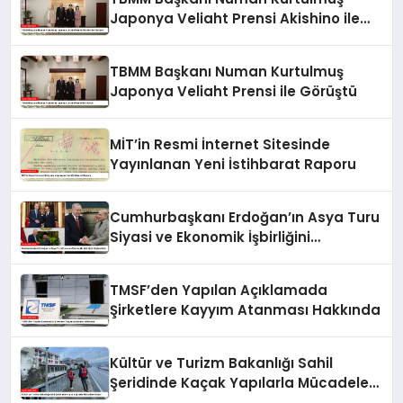
Japonya Veliaht Prensi Akishino ile
Görüştü
TBMM Başkanı Numan Kurtulmuş
Japonya Veliaht Prensi ile Görüştü
MİT’in Resmi İnternet Sitesinde
Yayınlanan Yeni İstihbarat Raporu
Cumhurbaşkanı Erdoğan’ın Asya Turu
Siyasi ve Ekonomik İşbirliğini
Güçlendirdi
TMSF’den Yapılan Açıklamada
Şirketlere Kayyım Atanması Hakkında
Kültür ve Turizm Bakanlığı Sahil
Şeridinde Kaçak Yapılarla Mücadele
Ediyor