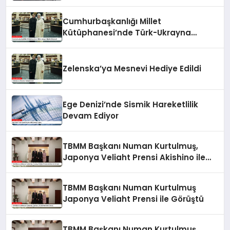
Cumhurbaşkanlığı Millet
Kütüphanesi’nde Türk-Ukrayna
İlişkileri Güçlendi
Zelenska’ya Mesnevi Hediye Edildi
Ege Denizi’nde Sismik Hareketlilik
Devam Ediyor
TBMM Başkanı Numan Kurtulmuş,
Japonya Veliaht Prensi Akishino ile
Görüştü
TBMM Başkanı Numan Kurtulmuş
Japonya Veliaht Prensi ile Görüştü
TBMM Başkanı Numan Kurtulmuş