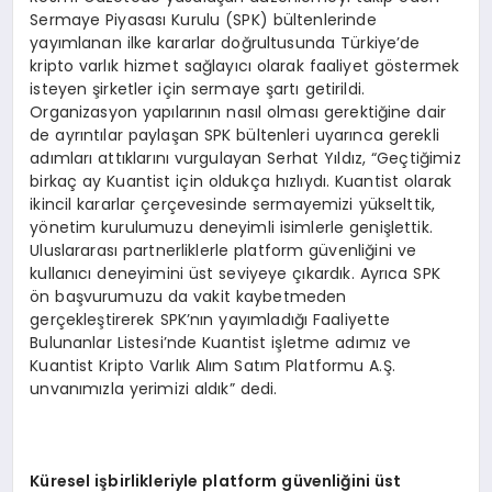
Sermaye Piyasası Kurulu (SPK) bültenlerinde
yayımlanan ilke kararlar doğrultusunda Türkiye’de
kripto varlık hizmet sağlayıcı olarak faaliyet göstermek
isteyen şirketler için sermaye şartı getirildi.
Organizasyon yapılarının nasıl olması gerektiğine dair
de ayrıntılar paylaşan SPK bültenleri uyarınca gerekli
adımları attıklarını vurgulayan Serhat Yıldız, “Geçtiğimiz
birkaç ay Kuantist için oldukça hızlıydı. Kuantist olarak
ikincil kararlar çerçevesinde sermayemizi yükselttik,
yönetim kurulumuzu deneyimli isimlerle genişlettik.
Uluslararası partnerliklerle platform güvenliğini ve
kullanıcı deneyimini üst seviyeye çıkardık. Ayrıca SPK
ön başvurumuzu da vakit kaybetmeden
gerçekleştirerek SPK’nın yayımladığı Faaliyette
Bulunanlar Listesi’nde Kuantist işletme adımız ve
Kuantist Kripto Varlık Alım Satım Platformu A.Ş.
unvanımızla yerimizi aldık” dedi.
Küresel işbirlikleriyle platform güvenliğini üst