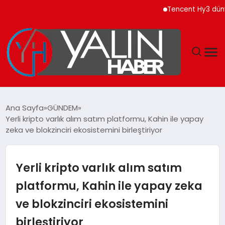
Tencent Hy3 dünya gen
GÜNDEM
Ana Sayfa
GÜNDEM
Yerli kripto varlık alım satım platformu, Kahin ile yapay
SPOR
zeka ve blokzinciri ekosistemini birleştiriyor
DÜNYA
Yerli kripto varlık alım satım
EKONOMİ
platformu, Kahin ile yapay zeka
ve blokzinciri ekosistemini
YAŞAM
birleştiriyor