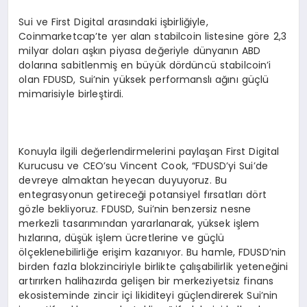
Sui ve First Digital arasındaki işbirliğiyle,
Coinmarketcap’te yer alan stabilcoin listesine göre 2,3
milyar doları aşkın piyasa değeriyle dünyanın ABD
dolarına sabitlenmiş en büyük dördüncü stabilcoin’i
olan FDUSD, Sui’nin yüksek performanslı ağını güçlü
mimarisiyle birleştirdi.
Konuyla ilgili değerlendirmelerini paylaşan First Digital
Kurucusu ve CEO’su Vincent Cook, “FDUSD’yi Sui’de
devreye almaktan heyecan duyuyoruz. Bu
entegrasyonun getireceği potansiyel fırsatları dört
gözle bekliyoruz. FDUSD, Sui’nin benzersiz nesne
merkezli tasarımından yararlanarak, yüksek işlem
hızlarına, düşük işlem ücretlerine ve güçlü
ölçeklenebilirliğe erişim kazanıyor. Bu hamle, FDUSD’nin
birden fazla blokzinciriyle birlikte çalışabilirlik yeteneğini
artırırken halihazırda gelişen bir merkeziyetsiz finans
ekosisteminde zincir içi likiditeyi güçlendirerek Sui’nin