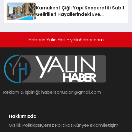
Kamukent Çiğli Yapı Kooperatifi Sabit
Gelirlileri Hayallerindeki Eve
Kavuşturacak
Haberin Yalın Hali - yalinhaber.com
Reklam & İşbirliği:
habersonuclari@gmail.com
Hakkımızda
Gizlilik Politikası
Çerez Politikası
Künye
Reklam
İletişim