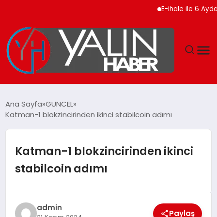
E-ihale ile 6 Ayda 2.7 Mi
GÜNDEM
Ana Sayfa
GÜNCEL
Katman-1 blokzincirinden ikinci stabilcoin adımı
SPOR
DÜNYA
Katman-1 blokzincirinden ikinci
stabilcoin adımı
EKONOMİ
YAŞAM
admin
Paylaş