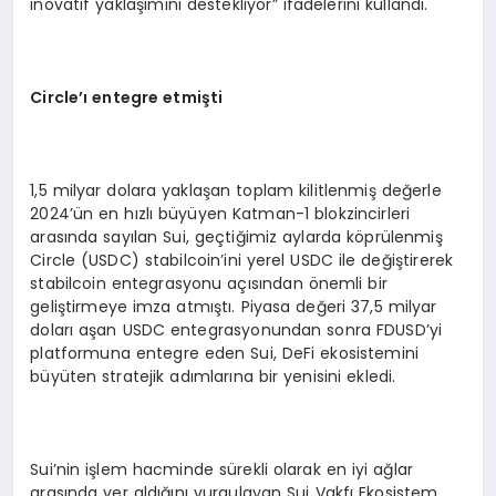
inovatif yaklaşımını destekliyor” ifadelerini kullandı.
Circle
’ı entegre etmiş
ti
1,5 milyar dolara yaklaşan toplam kilitlenmiş değerle
2024’ün en hızlı büyüyen Katman-1 blokzincirleri
arasında sayılan Sui, geçtiğimiz aylarda köprülenmiş
Circle (USDC) stabilcoin’ini yerel USDC ile değiştirerek
stabilcoin entegrasyonu açısından önemli bir
geliştirmeye imza atmıştı. Piyasa değeri 37,5 milyar
doları aşan USDC entegrasyonundan sonra FDUSD’yi
platformuna entegre eden Sui, DeFi ekosistemini
büyüten stratejik adımlarına bir yenisini ekledi.
Sui’nin işlem hacminde sürekli olarak en iyi ağlar
arasında yer aldığını vurgulayan Sui Vakfı Ekosistem