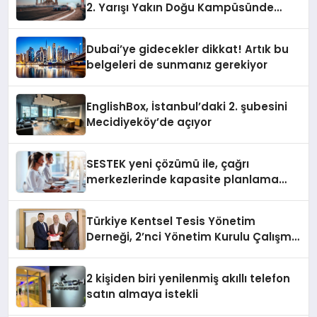
2. Yarışı Yakın Doğu Kampüsünde
Gerçekleştirildi
Dubai’ye gidecekler dikkat! Artık bu
belgeleri de sunmanız gerekiyor
EnglishBox, İstanbul’daki 2. şubesini
Mecidiyeköy’de açıyor
SESTEK yeni çözümü ile, çağrı
merkezlerinde kapasite planlama
verimliliğini 4 kat artırıyor
Türkiye Kentsel Tesis Yönetim
Derneği, 2’nci Yönetim Kurulu Çalışma
Kampı düzenlendi
2 kişiden biri yenilenmiş akıllı telefon
satın almaya istekli