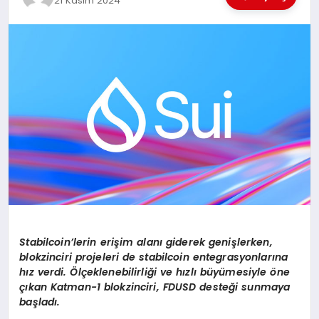
21 Kasım 2024
EĞİTİM
TEKNOLOJİ
MAGAZİN
SAĞLIK
Stabilcoin’lerin erişim alanı giderek genişlerken,
blokzinciri projeleri de stabilcoin entegrasyonlarına
hız verdi. Ölçeklenebilirliği ve hızlı büyümesiyle
ö
ne
çıkan Katman-1 blokzinciri, FDUSD desteği sunmaya
başladı.