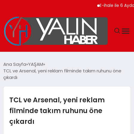
E-ihale ile 6 Ayda 2.7 Mi
GÜNDEM
Ana Sayfa
YAŞAM
TCL ve Arsenal, yeni reklam filminde takım ruhunu öne
SPOR
çıkardı
DÜNYA
TCL ve Arsenal, yeni reklam
EKONOMİ
filminde takım ruhunu öne
çıkardı
YAŞAM