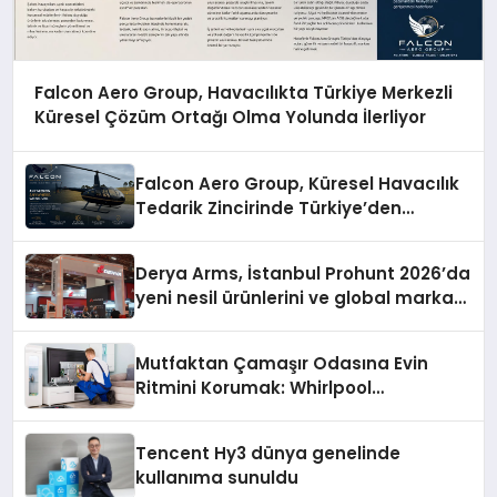
Falcon Aero Group, Havacılıkta Türkiye Merkezli
Küresel Çözüm Ortağı Olma Yolunda İlerliyor
Falcon Aero Group, Küresel Havacılık
Tedarik Zincirinde Türkiye’den
Dünyaya Açılıyor
Derya Arms, İstanbul Prohunt 2026’da
yeni nesil ürünlerini ve global marka
vizyonunu sergiledi
Mutfaktan Çamaşır Odasına Evin
Ritmini Korumak: Whirlpool
Cihazlarında Dürüst Teknik Destek
Deneyimi
Tencent Hy3 dünya genelinde
kullanıma sunuldu