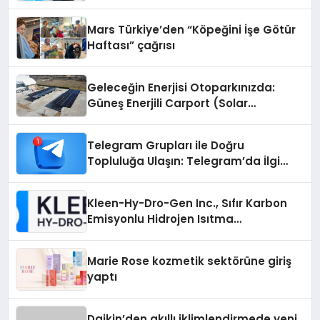
Mars Türkiye’den “Köpeğini İşe Götür
Haftası” çağrısı
Geleceğin Enerjisi Otoparkınızda:
Güneş Enerjili Carport (Solar
Otopark) Nedir?
Telegram Grupları ile Doğru
Topluluğa Ulaşın: Telegram’da İlgi
Alanına Uygun Grup Bulma
Kleen-Hy-Dro-Gen Inc., Sıfır Karbon
Emisyonlu Hidrojen Isıtma
Teknolojisinde ISO ve TSSA
Düzenleyici Onaylarını Aldı
Marie Rose kozmetik sektörüne giriş
yaptı
Daikin’den akıllı iklimlendirmede yeni