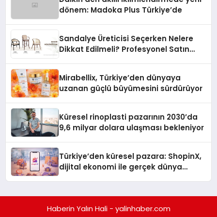
dönem: Madoka Plus Türkiye’de
Sandalye Üreticisi Seçerken Nelere
Dikkat Edilmeli? Profesyonel Satın
Alma Rehberi
Mirabellix, Türkiye’den dünyaya
uzanan güçlü büyümesini sürdürüyor
Küresel rinoplasti pazarının 2030’da
9,6 milyar dolara ulaşması bekleniyor
Türkiye’den küresel pazara: ShopinX,
dijital ekonomi ile gerçek dünya
alışverişini bir araya getirmeyi
hedefliyor
Haberin Yalın Hali - yalinhaber.com