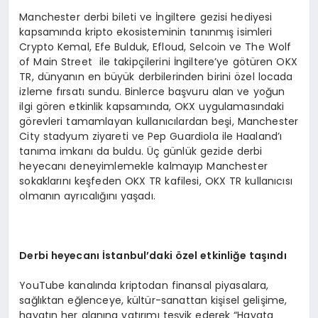
Manchester derbi bileti ve İngiltere gezisi hediyesi
kapsamında kripto ekosisteminin tanınmış isimleri
Crypto Kemal, Efe Bulduk, Efloud, Selcoin ve The Wolf
of Main Street ile takipçilerini İngiltere’ye götüren OKX
TR, dünyanın en büyük derbilerinden birini özel locada
izleme fırsatı sundu. Binlerce başvuru alan ve yoğun
ilgi gören etkinlik kapsamında, OKX uygulamasındaki
görevleri tamamlayan kullanıcılardan beşi, Manchester
City stadyum ziyareti ve Pep Guardiola ile Haaland’ı
tanıma imkanı da buldu. Üç günlük gezide derbi
heyecanı deneyimlemekle kalmayıp Manchester
sokaklarını keşfeden OKX TR kafilesi, OKX TR kullanıcısı
olmanın ayrıcalığını yaşadı.
Derbi heyecan
ı İ
stanbul
’
daki
ö
zel etkinli
ğ
e ta
şı
nd
ı
YouTube kanalında kriptodan finansal piyasalara,
sağlıktan eğlenceye, kültür-sanattan kişisel gelişime,
hayatın her alanına yatırımı teşvik ederek “Hayata