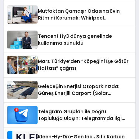
Mutfaktan Çamaşır Odasına Evin
Ritmini Korumak: Whirlpool
Cihazlarında Dürüst Teknik Destek
Deneyimi
Tencent Hy3 dünya genelinde
kullanıma sunuldu
Mars Türkiye’den “Köpeğini İşe Götür
Haftası” çağrısı
Geleceğin Enerjisi Otoparkınızda:
Güneş Enerjili Carport (Solar
Otopark) Nedir?
Telegram Grupları ile Doğru
Topluluğa Ulaşın: Telegram’da İlgi
Alanına Uygun Grup Bulma
Kleen-Hy-Dro-Gen Inc., Sıfır Karbon