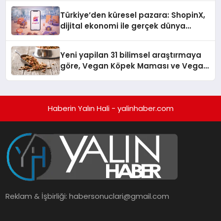
Türkiye’den küresel pazara: ShopinX,
dijital ekonomi ile gerçek dünya
alışverişini bir araya getirmeyi
hedefliyor
Yeni yapilan 31 bilimsel araştırmaya
göre, Vegan Köpek Maması ve Vegan
Kedi Mamasının İyi Sindirildiğini
Ortaya Koydu
Haberin Yalın Hali - yalinhaber.com
Reklam & İşbirliği:
habersonuclari@gmail.com