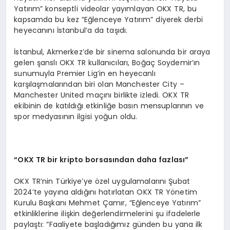
Yatırım” konseptli videolar yayımlayan OKX TR, bu
kapsamda bu kez “Eğlenceye Yatırım” diyerek derbi
heyecanını İstanbul’a da taşıdı.
İstanbul, Akmerkez’de bir sinema salonunda bir araya
gelen şanslı OKX TR kullanıcıları, Boğaç Soydemir’ın
sunumuyla Premier Lig’in en heyecanlı
karşılaşmalarından biri olan Manchester City –
Manchester United maçını birlikte izledi. OKX TR
ekibinin de katıldığı etkinliğe basın mensuplarının ve
spor medyasının ilgisi yoğun oldu.
“
OKX TR bir kripto borsas
ı
ndan daha fazlas
ı”
OKX TR’nin Türkiye’ye özel uygulamalarını Şubat
2024’te yayına aldığını hatırlatan OKX TR Yönetim
Kurulu Başkanı Mehmet Çamır, “Eğlenceye Yatırım”
etkinliklerine ilişkin değerlendirmelerini şu ifadelerle
paylaştı: “Faaliyete başladığımız günden bu yana ilk