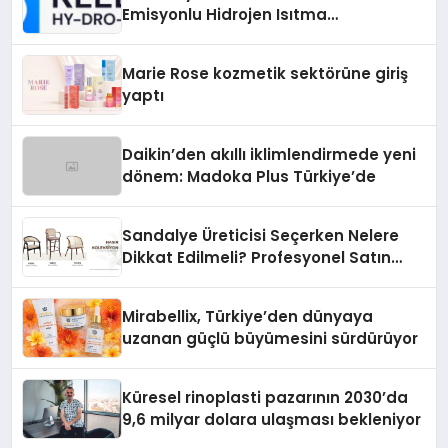
Emisyonlu Hidrojen Isıtma
Teknolojisinde ISO ve TSSA
Düzenleyici Onaylarını Aldı
Marie Rose kozmetik sektörüne giriş
yaptı
Daikin’den akıllı iklimlendirmede yeni
dönem: Madoka Plus Türkiye’de
Sandalye Üreticisi Seçerken Nelere
Dikkat Edilmeli? Profesyonel Satın
Alma Rehberi
Mirabellix, Türkiye’den dünyaya
uzanan güçlü büyümesini sürdürüyor
Küresel rinoplasti pazarının 2030’da
9,6 milyar dolara ulaşması bekleniyor