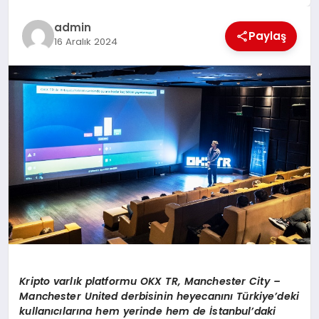
EĞİTİM
admin
Paylaş
16 Aralık 2024
TEKNOLOJİ
MAGAZİN
SAĞLIK
Kripto varl
ı
k platformu OKX TR, Manchester City –
Manchester United derbisinin heyecan
ı
n
ı
T
ü
rkiye
’
deki
kullan
ı
c
ı
lar
ı
na hem yerinde hem de
İ
stanbul
’
daki