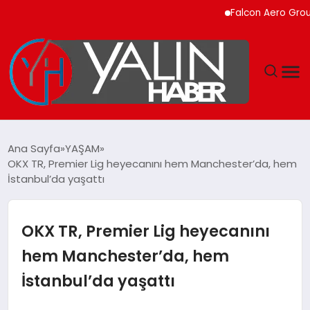
Falcon Aero Group, Küre
GÜNDEM
Ana Sayfa
YAŞAM
OKX TR, Premier Lig heyecanını hem Manchester’da, hem
SPOR
İstanbul’da yaşattı
DÜNYA
OKX TR, Premier Lig heyecanını
EKONOMİ
hem Manchester’da, hem
İstanbul’da yaşattı
YAŞAM