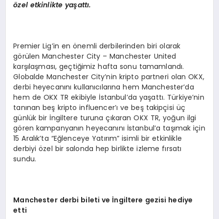
ö
zel etkinlikte ya
ş
att
ı
.
Premier Lig’in en önemli derbilerinden biri olarak
görülen Manchester City – Manchester United
karşılaşması, geçtiğimiz hafta sonu tamamlandı.
Globalde Manchester City’nin kripto partneri olan OKX,
derbi heyecanını kullanıcılarına hem Manchester’da
hem de OKX TR ekibiyle İstanbul’da yaşattı. Türkiye’nin
tanınan beş kripto influencer’ı ve beş takipçisi üç
günlük bir İngiltere turuna çıkaran OKX TR, yoğun ilgi
gören kampanyanın heyecanını İstanbul’a taşımak için
15 Aralık’ta “Eğlenceye Yatırım” isimli bir etkinlikle
derbiyi özel bir salonda hep birlikte izleme fırsatı
sundu.
Manchester derbi bileti ve
İ
ngiltere gezisi hediye
etti