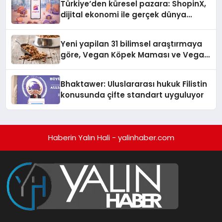
Türkiye’den küresel pazara: ShopinX,
dijital ekonomi ile gerçek dünya
alışverişini bir araya getirmeyi
hedefliyor
Yeni yapilan 31 bilimsel araştırmaya
göre, Vegan Köpek Maması ve Vegan
Kedi Mamasının İyi Sindirildiğini
Ortaya Koydu
Bhaktawer: Uluslararası hukuk Filistin
konusunda çifte standart uyguluyor
Haberin Yalın Hali - yalinhaber.com