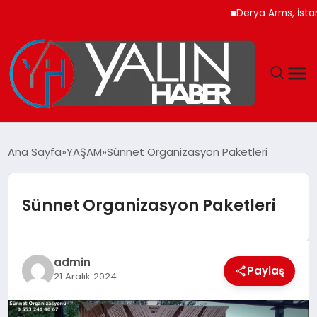
Derya Arms, İstanbul Prohu
GÜNDEM
Ana Sayfa
YAŞAM
Sünnet Organizasyon Paketleri
SPOR
Sünnet Organizasyon Paketleri
DÜNYA
EKONOMİ
admin
Paylaş
21 Aralık 2024
YAŞAM