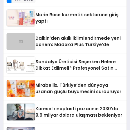
Teknolojisinde ISO ve TSSA
Düzenleyici Onaylarını Aldı
Marie Rose kozmetik sektörüne giriş
yaptı
Daikin’den akıllı iklimlendirmede yeni
dönem: Madoka Plus Türkiye’de
Sandalye Üreticisi Seçerken Nelere
Dikkat Edilmeli? Profesyonel Satın
Alma Rehberi
Mirabellix, Türkiye’den dünyaya
uzanan güçlü büyümesini sürdürüyor
Küresel rinoplasti pazarının 2030’da
9,6 milyar dolara ulaşması bekleniyor