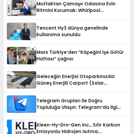
Mutfaktan Çamaşır Odasına Evin
Ritmini Korumak: Whirlpool
Cihazlarında Dürüst Teknik Destek
Deneyimi
Tencent Hy3 dünya genelinde
kullanıma sunuldu
Mars Türkiye’den “Köpeğini İşe Götür
Haftası” çağrısı
Geleceğin Enerjisi Otoparkınızda:
Güneş Enerjili Carport (Solar
Otopark) Nedir?
Telegram Grupları ile Doğru
Topluluğa Ulaşın: Telegram’da İlgi
Alanına Uygun Grup Bulma
Kleen-Hy-Dro-Gen Inc., Sıfır Karbon
Emisyonlu Hidrojen Isıtma