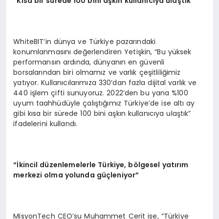
“Kısa bir sürede 100 bini aşkın kullanıcıya ulaştık”
WhiteBIT’in dünya ve Türkiye pazarındaki
konumlanmasını değerlendiren Yetişkin, “Bu yüksek
performansın ardında, dünyanın en güvenli
borsalarından biri olmamız ve varlık çeşitliliğimiz
yatıyor. Kullanıcılarımıza 330’dan fazla dijital varlık ve
440 işlem çifti sunuyoruz. 2022’den bu yana %100
uyum taahhüdüyle çalıştığımız Türkiye’de ise altı ay
gibi kısa bir sürede 100 bini aşkın kullanıcıya ulaştık”
ifadelerini kullandı.
“
İkincil düzenlemelerle Türkiye, b
ö
lgesel yatırım
merkezi olma yolunda güçleniyor”
MisyonTech CEO’su Muhammet Cerit ise, “Türkiye