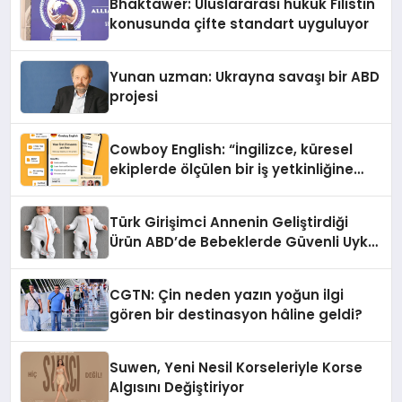
Bhaktawer: Uluslararası hukuk Filistin
konusunda çifte standart uyguluyor
Yunan uzman: Ukrayna savaşı bir ABD
projesi
Cowboy English: “İngilizce, küresel
ekiplerde ölçülen bir iş yetkinliğine
dönüşüyor”
Türk Girişimci Annenin Geliştirdiği
Ürün ABD’de Bebeklerde Güvenli Uyku
Standardına Yeni Bir Bakış Açısı
Getiriyor.
CGTN: Çin neden yazın yoğun ilgi
gören bir destinasyon hâline geldi?
Suwen, Yeni Nesil Korseleriyle Korse
Algısını Değiştiriyor