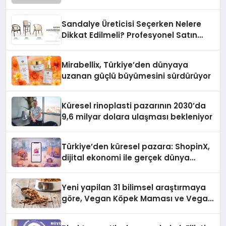
Sandalye Üreticisi Seçerken Nelere
Dikkat Edilmeli? Profesyonel Satın
Alma Rehberi
Mirabellix, Türkiye’den dünyaya
uzanan güçlü büyümesini sürdürüyor
Küresel rinoplasti pazarının 2030’da
9,6 milyar dolara ulaşması bekleniyor
Türkiye’den küresel pazara: ShopinX,
dijital ekonomi ile gerçek dünya
alışverişini bir araya getirmeyi
hedefliyor
Yeni yapilan 31 bilimsel araştırmaya
göre, Vegan Köpek Maması ve Vegan
Kedi Mamasının İyi Sindirildiğini
Ortaya Koydu