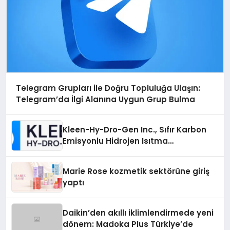
Telegram Grupları ile Doğru Topluluğa Ulaşın:
Telegram’da İlgi Alanına Uygun Grup Bulma
Kleen-Hy-Dro-Gen Inc., Sıfır Karbon
Emisyonlu Hidrojen Isıtma
Teknolojisinde ISO ve TSSA
Düzenleyici Onaylarını Aldı
Marie Rose kozmetik sektörüne giriş
yaptı
Daikin’den akıllı iklimlendirmede yeni
dönem: Madoka Plus Türkiye’de