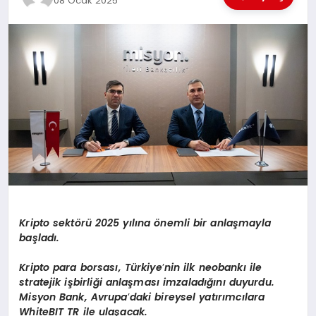
08 Ocak 2025
EĞİTİM
TEKNOLOJİ
MAGAZİN
SAĞLIK
Kripto sekt
ö
rü 2025 yılına
ö
nemli bir anlaşmayla
başladı.
K
ripto para borsas
ı, Türkiye
’
nin ilk neobankı ile
stratejik işbirliği anlaş
mas
ı imzaladığını duyurdu.
Misyon Bank, Avrupa
’
daki bireysel yatırımcı
lara
White
BIT TR ile ulaşacak.