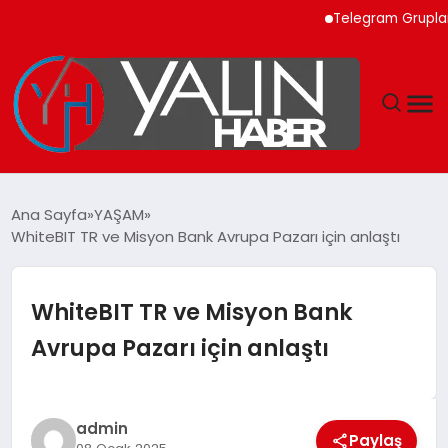
Telegram Grupları ile
GÜNDEM
Ana Sayfa
YAŞAM
WhiteBIT TR ve Misyon Bank Avrupa Pazarı için anlaştı
SPOR
DÜNYA
WhiteBIT TR ve Misyon Bank
Avrupa Pazarı için anlaştı
EKONOMİ
YAŞAM
admin
Paylaş