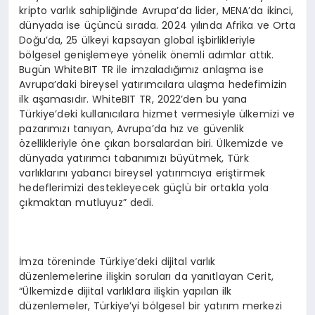
kripto varlık sahipliğinde Avrupa’da lider, MENA’da ikinci,
dünyada ise üçüncü sırada. 2024 yılında Afrika ve Orta
Doğu’da, 25 ülkeyi kapsayan global işbirlikleriyle
bölgesel genişlemeye yönelik önemli adımlar attık.
Bugün WhiteBIT TR ile imzaladığımız anlaşma ise
Avrupa’daki bireysel yatırımcılara ulaşma hedefimizin
ilk aşamasıdır. WhiteBIT TR, 2022’den bu yana
Türkiye’deki kullanıcılara hizmet vermesiyle ülkemizi ve
pazarımızı tanıyan, Avrupa’da hız ve güvenlik
özellikleriyle öne çıkan borsalardan biri. Ülkemizde ve
dünyada yatırımcı tabanımızı büyütmek, Türk
varlıklarını yabancı bireysel yatırımcıya eriştirmek
hedeflerimizi destekleyecek güçlü bir ortakla yola
çıkmaktan mutluyuz” dedi.
İmza töreninde Türkiye’deki dijital varlık
düzenlemelerine ilişkin soruları da yanıtlayan Cerit,
“Ülkemizde dijital varlıklara ilişkin yapılan ilk
düzenlemeler, Türkiye’yi bölgesel bir yatırım merkezi