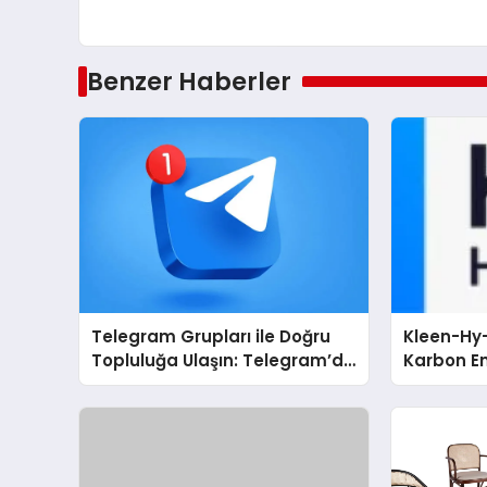
Benzer Haberler
Telegram Grupları ile Doğru
Kleen-Hy-
Topluluğa Ulaşın: Telegram’da
Karbon Em
İlgi Alanına Uygun Grup Bulma
Isıtma Te
TSSA Düze
Aldı