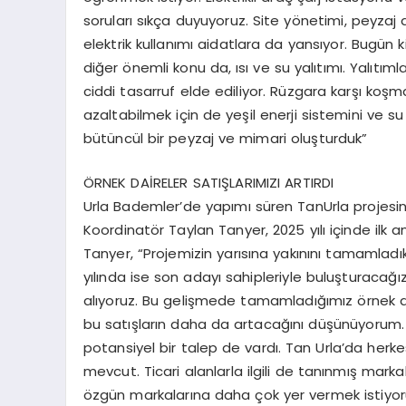
soruları sıkça duyuyoruz. Site yönetimi, peyzaj 
elektrik kullanımı aidatlara da yansıyor. Bugün k
diğer önemli konu da, ısı ve su yalıtımı. Yalıt
ciddi tasarruf elde ediliyor. Rüzgara karşı koşm
azaltabilmek için de yeşil enerji sistemini ve
bütüncül bir peyzaj ve mimari oluşturduk”
ÖRNEK DAİRELER SATIŞLARIMIZI ARTIRDI
Urla Bademler’de yapımı süren TanUrla projesi
Koordinatör Taylan Tanyer, 2025 yılı içinde ilk an
Tanyer, “Projemizin yarısına yakınını tamamladık
yılında ise son adayı sahipleriyle buluşturacağ
alıyoruz. Bu gelişmede tamamladığımız örnek daire
bu satışların daha da artacağını düşünüyorum. 
potansiyel bir talep de vardı. Tan Urla’da herk
mevcut. Ticari alanlarla ilgili de tanınmış mark
özgün markalarına daha çok yer vermek istiyoruz