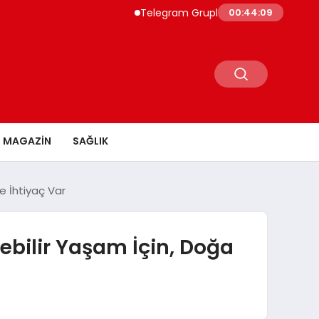
Telegram Grupları ile Doğru Topluluğa Ula
00:44:10
MAGAZİN
SAĞLIK
e İhtiyaç Var
ebilir Yaşam İçin, Doğa