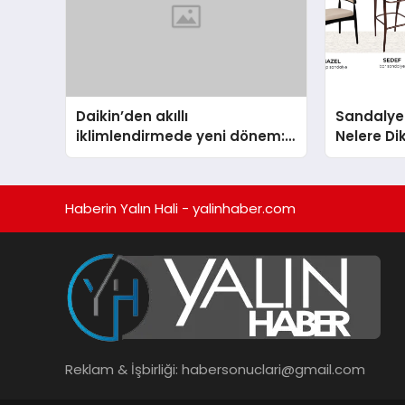
Daikin’den akıllı
Sandalye 
iklimlendirmede yeni dönem:
Nelere Di
Madoka Plus Türkiye’de
Profesyon
Rehberi
Haberin Yalın Hali - yalinhaber.com
Reklam & İşbirliği:
habersonuclari@gmail.com