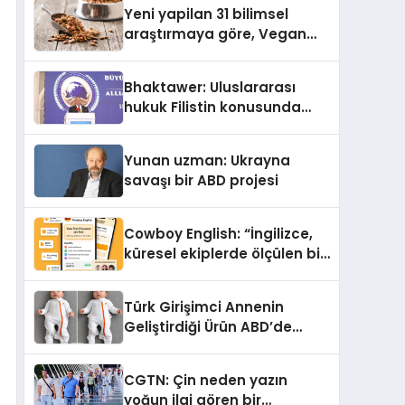
araya getirmeyi hedefliyor
Yeni yapilan 31 bilimsel
araştırmaya göre, Vegan
Köpek Maması ve Vegan
Kedi Mamasının İyi
Bhaktawer: Uluslararası
Sindirildiğini Ortaya Koydu
hukuk Filistin konusunda
çifte standart uyguluyor
Yunan uzman: Ukrayna
savaşı bir ABD projesi
Cowboy English: “İngilizce,
küresel ekiplerde ölçülen bir
iş yetkinliğine dönüşüyor”
Türk Girişimci Annenin
Geliştirdiği Ürün ABD’de
Bebeklerde Güvenli Uyku
Standardına Yeni Bir Bakış
CGTN: Çin neden yazın
Açısı Getiriyor.
yoğun ilgi gören bir