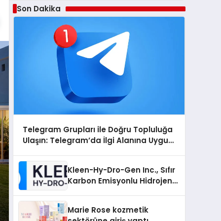
Son Dakika
Telegram Grupları ile Doğru Topluluğa
Ulaşın: Telegram’da İlgi Alanına Uygun
Grup Bulma
Kleen-Hy-Dro-Gen Inc., Sıfır
Karbon Emisyonlu Hidrojen
Isıtma Teknolojisinde ISO ve
TSSA Düzenleyici Onaylarını
Marie Rose kozmetik
Aldı
sektörüne giriş yaptı