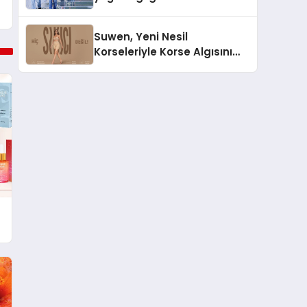
destinasyon hâline geldi?
Suwen, Yeni Nesil
Korseleriyle Korse Algısını
Değiştiriyor