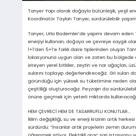
Tanyer Yapı olarak doğayla bütünleşik, yeşil en
Koordinatör Taylan Tanyer, sürdürülebilir yaşam
Tanyer, Urla Bademler’de yapımı devam eden TanU
enerjiyi kullanan, doğaya ve çevreye saygılı ola
1+1’den 5+1’e farklı daire tiplerinden oluşan Ta
lokasyonuna uygun olan ve zaten bu bölgede do
isteyen yerel bitkiler, zeytin ve nar ağaçları, 
sularını toplayıp değerlendireceğiz. Gri suları
göründüğü için yüksek su tüketimine neden olan 
çeşitliliği oluşturacağız. Peyzajın da sürdürülebil
önüne geçmek için yeterli miktarda kullanacağı
HEM ÇEVRECİ HEM DE TASARRUFLU KONUTLAR…
İklim değişikliği, su ve enerji krizinin artık herk
sürdürdü: “İnsanlar artık projelerin zemin durumu
öğrenmek istiyor. Elektrikli araç şarj istasyon