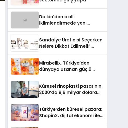
Daikin’den akıllı
iklimlendirmede yeni
dönem: Madoka Plus
Türkiye’de
Sandalye Üreticisi Seçerken
Nelere Dikkat Edilmeli?
Profesyonel Satın Alma
Rehberi
Mirabellix, Türkiye’den
dünyaya uzanan güçlü
büyümesini sürdürüyor
Küresel rinoplasti pazarının
2030’da 9,6 milyar dolara
ulaşması bekleniyor
Türkiye’den küresel pazara:
ShopinX, dijital ekonomi ile
gerçek dünya alışverişini bir