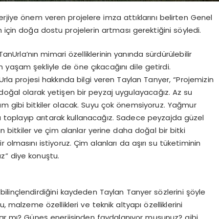
erjiye önem veren projelere imza attıklarını belirten Genel
 için doğa dostu projelerin artması gerektiğini söyledi.
rla’nın mimari özelliklerinin yanında sürdürülebilir
n yaşam şekliyle de öne çıkacağını dile getirdi.
nUrla projesi hakkında bilgi veren Taylan Tanyer, “Projemizin
ğal olarak yetişen bir peyzaj uygulayacağız. Az su
üzüm gibi bitkiler olacak. Suyu çok önemsiyoruz. Yağmur
 da toplayıp arıtarak kullanacağız. Sadece peyzajda güzel
bitkiler ve çim alanlar yerine daha doğal bir bitki
ir olmasını istiyoruz. Çim alanları da aşırı su tüketiminin
z” diye konuştu.
esi bilinçlendirdiğini kaydeden Taylan Tanyer sözlerini şöyle
, malzeme özellikleri ve teknik altyapı özelliklerini
u var mı? Güneş enerjisinden faydalanıyor musunuz? gibi