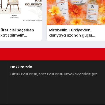
Üreticisi Seçerken
Mirabellix, Türkiye’den
kkat Edilmeli?
dünyaya uzanan güçlü
el Satın Alma
büyümesini sürdürüyor
Hakkımızda
Gizlilik Politikası
Çerez Politikası
Künye
Reklam
İletişim