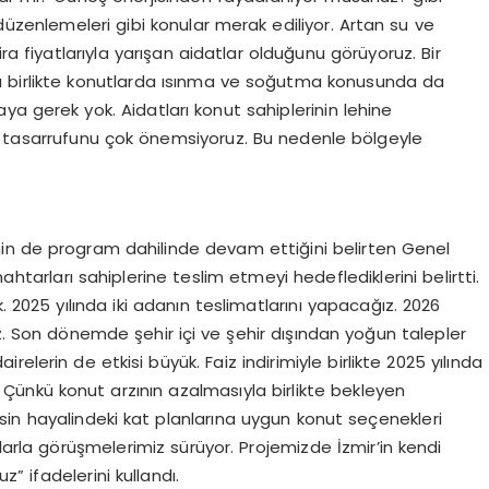
düzenlemeleri gibi konular merak ediliyor. Artan su ve
ira fiyatlarıyla yarışan aidatlar olduğunu görüyoruz. Bir
ımla birlikte konutlarda ısınma ve soğutma konusunda da
aya gerek yok. Aidatları konut sahiplerinin lehine
 su tasarrufunu çok önemsiyoruz. Bu nedenle bölgeyle
nin de program dahilinde devam ettiğini belirten Genel
ahtarları sahiplerine teslim etmeyi hedeflediklerini belirtti.
. 2025 yılında iki adanın teslimatlarını yapacağız. 2026
ız. Son dönemde şehir içi ve şehir dışından yoğun talepler
lerin de etkisi büyük. Faiz indirimiyle birlikte 2025 yılında
Çünkü konut arzının azalmasıyla birlikte bekleyen
esin hayalindeki kat planlarına uygun konut seçenekleri
alarla görüşmelerimiz sürüyor. Projemizde İzmir’in kendi
” ifadelerini kullandı.