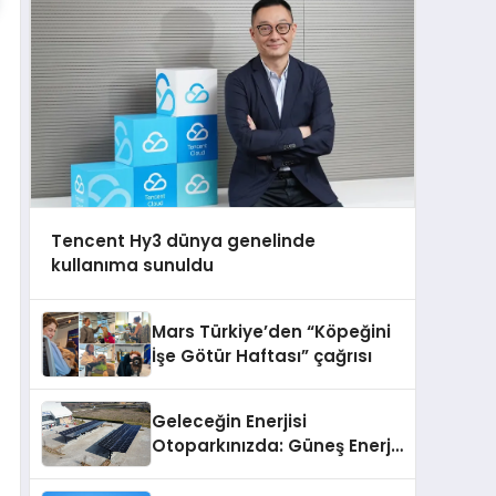
Tencent Hy3 dünya genelinde
kullanıma sunuldu
Mars Türkiye’den “Köpeğini
İşe Götür Haftası” çağrısı
Geleceğin Enerjisi
Otoparkınızda: Güneş Enerjili
Carport (Solar Otopark)
Nedir?