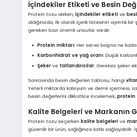
İçindekiler Etiketi ve Besin Değ
Protein tozu alırken,
içindekiler etiketi
ve
besi
aldığınızda, ilk olarak içerik listesinin ayrıntılı b
gereken bazı önemli unsurlar vardır:
Protein miktarı
: Her servis başına ne kadar
Karbonhidrat ve yağ oranı
: Düşük karbonh
Şeker
ve
tatlandırıcılar
: Gereksiz şeker e
Sonrasında besin değerleri tablosu, hangi
vita
Yeterli miktarda kalsiyum ve demir içermesi, sağl
besin değerlerini dikkatlice incelemek,
protein
Kalite Belgeleri ve Markanın Gü
Protein tozu seçerken
kalite belgeleri
ve
mark
güvenilir bir ürün, sağlığınıza katkı sağlayabilir