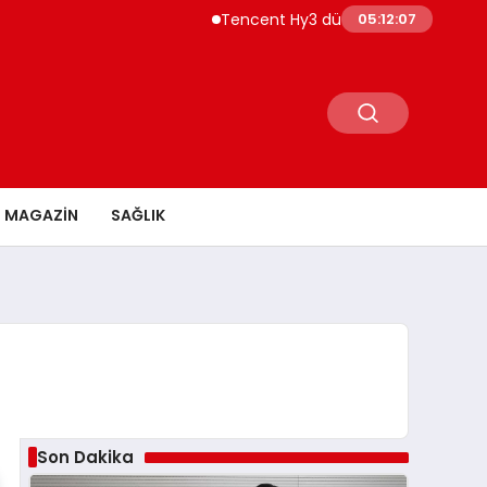
Tencent Hy3 dünya genelinde kullanıma 
05:12:08
MAGAZİN
SAĞLIK
Son Dakika