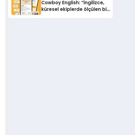
Cowboy English: “İngilizce,
küresel ekiplerde ölçülen bir
iş yetkinliğine dönüşüyor”