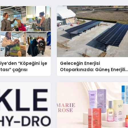
iye’den “Köpeğini İşe
Geleceğin Enerjisi
tası” çağrısı
Otoparkınızda: Güneş Enerjili
Carport (Solar Otopark)
Nedir?