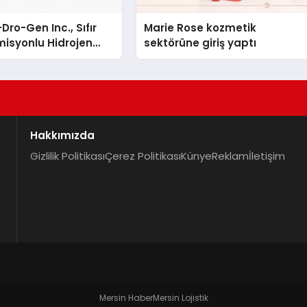
Dro-Gen Inc., Sıfır
Marie Rose kozmetik
isyonlu Hidrojen
sektörüne giriş yaptı
knolojisinde ISO ve
nleyici Onaylarını
Hakkımızda
Gizlilik Politikası
Çerez Politikası
Künye
Reklam
İletişim
Mersin Haber
Mersin Lojistik