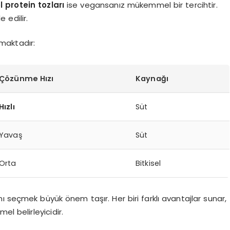
l protein tozları
ise vegansanız mükemmel bir tercihtir.
 edilir.
nmaktadır:
Çözünme Hızı
Kaynağı
Hızlı
Süt
Yavaş
Süt
Orta
Bitkisel
ı seçmek büyük önem taşır. Her biri farklı avantajlar sunar,
l belirleyicidir.