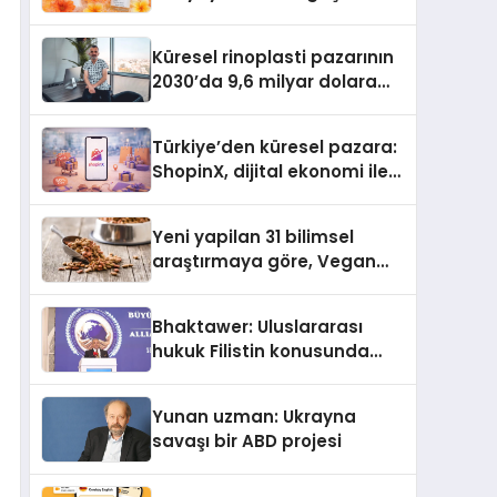
büyümesini sürdürüyor
Küresel rinoplasti pazarının
2030’da 9,6 milyar dolara
ulaşması bekleniyor
Türkiye’den küresel pazara:
ShopinX, dijital ekonomi ile
gerçek dünya alışverişini bir
araya getirmeyi hedefliyor
Yeni yapilan 31 bilimsel
araştırmaya göre, Vegan
Köpek Maması ve Vegan
Kedi Mamasının İyi
Bhaktawer: Uluslararası
Sindirildiğini Ortaya Koydu
hukuk Filistin konusunda
çifte standart uyguluyor
Yunan uzman: Ukrayna
savaşı bir ABD projesi