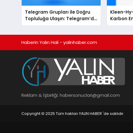
Telegram Grupları ile Doğru
Kleen-Hy-
Topluluğa Ulaşın: Telegram’da
Karbon Em
İlgi Alanına Uygun Grup Bulma
Isıtma Te
TSSA Düze
Aldı
Haberin Yalın Hali - yalinhaber.com
Reklam & İşbirliği:
habersonuclari@gmail.com
Copyright © 2025 Tüm hakları YALIN HABER 'de saklıdır.