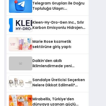
Telegram Grupları ile Doğru
Topluluğa Ulaşın:
Telegram’da İlgi Alanına
Uygun Grup Bulma
Kleen-Hy-Dro-Gen Inc., Sıfır
Karbon Emisyonlu Hidrojen
Isıtma Teknolojisinde ISO ve
TSSA Düzenleyici Onaylarını
Marie Rose kozmetik
Aldı
sektörüne giriş yaptı
Daikin’den akıllı
iklimlendirmede yeni
dönem: Madoka Plus
Türkiye’de
Sandalye Üreticisi Seçerken
Nelere Dikkat Edilmeli?
Profesyonel Satın Alma
Rehberi
Mirabellix, Türkiye’den
dünyaya uzanan güçlü