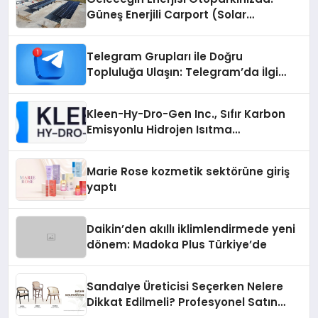
Güneş Enerjili Carport (Solar
Otopark) Nedir?
Telegram Grupları ile Doğru
Topluluğa Ulaşın: Telegram’da İlgi
Alanına Uygun Grup Bulma
Kleen-Hy-Dro-Gen Inc., Sıfır Karbon
Emisyonlu Hidrojen Isıtma
Teknolojisinde ISO ve TSSA
Düzenleyici Onaylarını Aldı
Marie Rose kozmetik sektörüne giriş
yaptı
Daikin’den akıllı iklimlendirmede yeni
dönem: Madoka Plus Türkiye’de
Sandalye Üreticisi Seçerken Nelere
Dikkat Edilmeli? Profesyonel Satın
Alma Rehberi