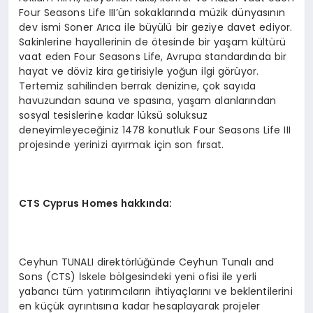
Four Seasons Life III’ün sokaklarında müzik dünyasının
dev ismi Soner Arıca ile büyülü bir geziye davet ediyor.
Sakinlerine hayallerinin de ötesinde bir yaşam kültürü
vaat eden Four Seasons Life, Avrupa standardında bir
hayat ve döviz kira getirisiyle yoğun ilgi görüyor.
Tertemiz sahilinden berrak denizine, çok sayıda
havuzundan sauna ve spasına, yaşam alanlarından
sosyal tesislerine kadar lüksü soluksuz
deneyimleyeceğiniz 1478 konutluk Four Seasons Life III
projesinde yerinizi ayırmak için son fırsat.
CTS Cyprus Homes hakkında:
Ceyhun TUNALI direktörlüğünde Ceyhun Tunalı and
Sons (CTS) İskele bölgesindeki yeni ofisi ile yerli
yabancı tüm yatırımcıların ihtiyaçlarını ve beklentilerini
en küçük ayrıntısına kadar hesaplayarak projeler