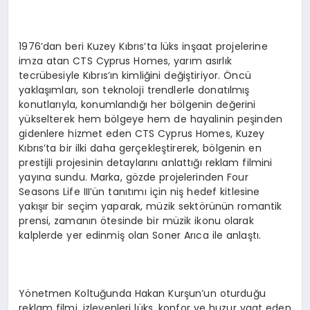
1976’dan beri Kuzey Kıbrıs’ta lüks inşaat projelerine
imza atan CTS Cyprus Homes, yarım asırlık
tecrübesiyle Kıbrıs’ın kimliğini değiştiriyor. Öncü
yaklaşımları, son teknoloji trendlerle donatılmış
konutlarıyla, konumlandığı her bölgenin değerini
yükselterek hem bölgeye hem de hayalinin peşinden
gidenlere hizmet eden CTS Cyprus Homes, Kuzey
Kıbrıs’ta bir ilki daha gerçekleştirerek, bölgenin en
prestijli projesinin detaylarını anlattığı reklam filmini
yayına sundu. Marka, gözde projelerinden Four
Seasons Life III’ün tanıtımı için niş hedef kitlesine
yakışır bir seçim yaparak, müzik sektörünün romantik
prensi, zamanın ötesinde bir müzik ikonu olarak
kalplerde yer edinmiş olan Soner Arıca ile anlaştı.
Yönetmen Koltuğunda Hakan Kurşun’un oturduğu
reklam filmi, izleyenleri lüks, konfor ve huzur vaat eden