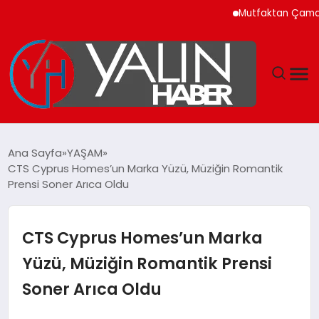
Mutfaktan Çamaşır Odası
GÜNDEM
Ana Sayfa
YAŞAM
CTS Cyprus Homes’un Marka Yüzü, Müziğin Romantik
SPOR
Prensi Soner Arıca Oldu
DÜNYA
CTS Cyprus Homes’un Marka
EKONOMİ
Yüzü, Müziğin Romantik Prensi
Soner Arıca Oldu
YAŞAM