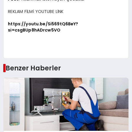
REKLAM FİLMİ YOUTUBE LİNK
https://youtu.be/Si569tQ6BeY?
si=csgBUp8hADrcw5VO
Benzer Haberler