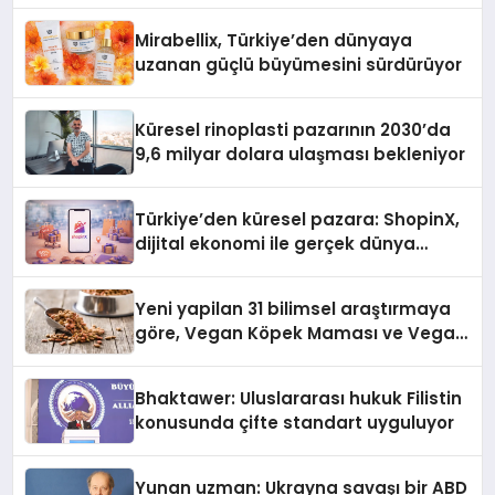
Mirabellix, Türkiye’den dünyaya
uzanan güçlü büyümesini sürdürüyor
Küresel rinoplasti pazarının 2030’da
9,6 milyar dolara ulaşması bekleniyor
Türkiye’den küresel pazara: ShopinX,
dijital ekonomi ile gerçek dünya
alışverişini bir araya getirmeyi
hedefliyor
Yeni yapilan 31 bilimsel araştırmaya
göre, Vegan Köpek Maması ve Vegan
Kedi Mamasının İyi Sindirildiğini
Ortaya Koydu
Bhaktawer: Uluslararası hukuk Filistin
konusunda çifte standart uyguluyor
Yunan uzman: Ukrayna savaşı bir ABD