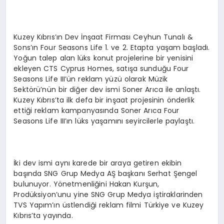
Kuzey Kıbrıs’ın Dev İnşaat Firması Ceyhun Tunalı &
Sons’ın Four Seasons Life 1. ve 2. Etapta yaşam başladı.
Yoğun talep alan lüks konut projelerine bir yenisini
ekleyen CTS Cyprus Homes, satışa sunduğu Four
Seasons Life III’ün reklam yüzü olarak Müzik
Sektörü’nün bir diğer dev ismi Soner Arıca ile anlaştı.
Kuzey Kıbrıs’ta ilk defa bir inşaat projesinin önderlik
ettiği reklam kampanyasında Soner Arıca Four
Seasons Life III’ın lüks yaşamını seyircilerle paylaştı.
İki dev ismi aynı karede bir araya getiren ekibin
başında SNG Grup Medya AŞ başkanı Serhat Şengel
bulunuyor. Yönetmenliğini Hakan Kurşun,
Prodüksiyon’unu yine SNG Grup Medya iştiraklarinden
TVS Yapım’ın üstlendiği reklam filmi Türkiye ve Kuzey
Kıbrıs’ta yayında.