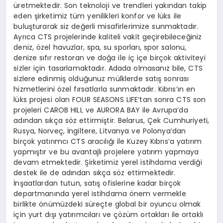
üretmektedir. Son teknoloji ve trendleri yakından takip
eden şirketimiz tüm yenilikleri konfor ve lüks ile
buluşturarak siz değerli misafirlerimize sunmaktadır.
Ayrıca CTS projelerinde kaliteli vakit geçirebileceğiniz
deniz, özel havuzlar, spa, su sporları, spor salonu,
denize sıfır restoran ve doğa ile iç içe birçok aktiviteyi
sizler için tasarlamaktadır. Adada olmasanız bile, CTS
sizlere edinmiş olduğunuz mülklerde satış sonrası
hizmetlerini özel fırsatlarla sunmaktadır. Kıbrıs’ın en
lüks projesi olan FOUR SEASONS LIFE’tan sonra CTS son
projeleri CAROB HILL ve AURORA BAY ile Avrupa’da
adından sıkça söz ettirmiştir. Belarus, Çek Cumhuriyeti,
Rusya, Norveç, İngiltere, Litvanya ve Polonya’dan
birçok yatırımcı CTS aracılığı ile Kuzey Kıbrıs’a yatırım
yapmıştır ve bu avantajlı projelere yatırım yapmaya
devam etmektedir. Şirketimiz yerel istihdama verdiği
destek ile de adından sıkça söz ettirmektedir.
İnşaatlardan tutun, satış ofislerine kadar birçok
departmanında yerel istihdama önem vermekle
birlikte önümüzdeki süreçte global bir oyuncu olmak
için yurt dışı yatırımcıları ve çözüm ortakları ile ortaklı