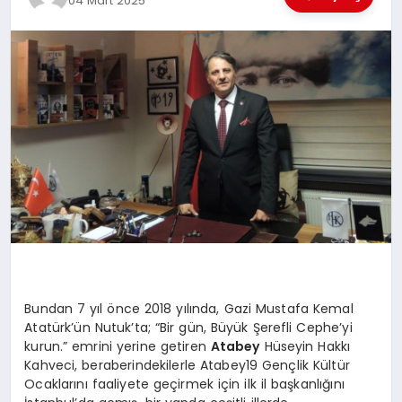
04 Mart 2025
EĞİTİM
TEKNOLOJİ
MAGAZİN
SAĞLIK
Bundan 7 yıl önce 2018 yılında, Gazi Mustafa Kemal
Atatürk’ün Nutuk’ta; “Bir gün, Büyük Şerefli Cephe’yi
kurun.” emrini yerine getiren
Atabey
Hüseyin Hakkı
Kahveci, beraberindekilerle Atabey19 Gençlik Kültür
Ocaklarını faaliyete geçirmek için ilk il başkanlığını