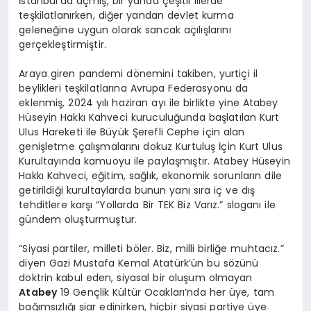
İstanbul’da açmış, bir yanda çeşitli illerde
teşkilatlanırken, diğer yandan devlet kurma
geleneğine uygun olarak sancak açılışlarını
gerçekleştirmiştir.
Araya giren pandemi dönemini takiben, yurtiçi il
beylikleri teşkilatlarına Avrupa Federasyonu da
eklenmiş, 2024 yılı haziran ayı ile birlikte yine Atabey
Hüseyin Hakkı Kahveci kuruculuğunda başlatılan Kurt
Ulus Hareketi ile Büyük Şerefli Cephe için alan
genişletme çalışmalarını dokuz Kurtuluş İçin Kurt Ulus
Kurultayında kamuoyu ile paylaşmıştır. Atabey Hüseyin
Hakkı Kahveci, eğitim, sağlık, ekonomik sorunların dile
getirildiği kurultaylarda bunun yanı sıra iç ve dış
tehditlere karşı “Yollarda Bir TEK Biz Varız.” sloganı ile
gündem oluşturmuştur.
“Siyasi partiler, milleti böler. Biz, milli birliğe muhtacız.”
diyen Gazi Mustafa Kemal Atatürk’ün bu sözünü
doktrin kabul eden, siyasal bir oluşum olmayan
Atabey
19 Gençlik Kültür Ocakları’nda her üye, tam
bağımsızlığı şiar edinirken, hiçbir siyasi partiye üye