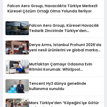
Falcon Aero Group, Havacılıkta Türkiye Merkezli
Küresel Çözüm Ortağı Olma Yolunda İlerliyor
Falcon Aero Group, Küresel Havacılık
Tedarik Zincirinde Türkiye’den
Dünyaya Açılıyor
Derya Arms, İstanbul Prohunt 2026’da
yeni nesil ürünlerini ve global marka
vizyonunu sergiledi
Mutfaktan Çamaşır Odasına Evin
Ritmini Korumak: Whirlpool
Cihazlarında Dürüst Teknik Destek
Deneyimi
Tencent Hy3 dünya genelinde
kullanıma sunuldu
Mars Türkiye’den “Köpeğini İşe Götür