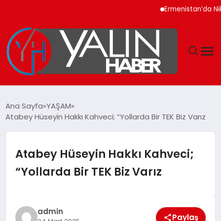
Ermenistan’da Nikol P
GÜNDEM
Ana Sayfa
YAŞAM
Atabey Hüseyin Hakkı Kahveci; “Yollarda Bir TEK Biz Varız
SPOR
DÜNYA
Atabey Hüseyin Hakkı Kahveci;
“Yollarda Bir TEK Biz Varız
EKONOMİ
YAŞAM
admin
Paylaş