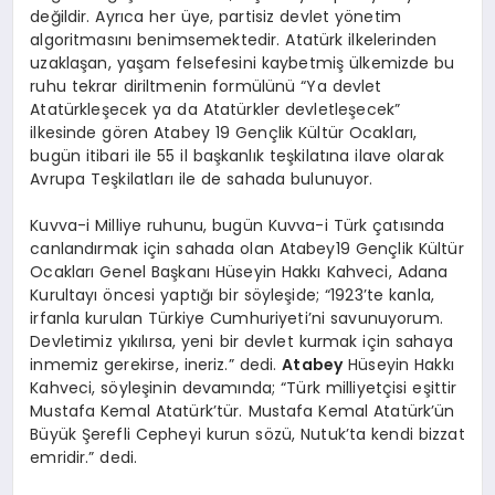
değildir. Ayrıca her üye, partisiz devlet yönetim
algoritmasını benimsemektedir. Atatürk ilkelerinden
uzaklaşan, yaşam felsefesini kaybetmiş ülkemizde bu
ruhu tekrar diriltmenin formülünü “Ya devlet
Atatürkleşecek ya da Atatürkler devletleşecek”
ilkesinde gören Atabey 19 Gençlik Kültür Ocakları,
bugün itibari ile 55 il başkanlık teşkilatına ilave olarak
Avrupa Teşkilatları ile de sahada bulunuyor.
Kuvva-i Milliye ruhunu, bugün Kuvva-i Türk çatısında
canlandırmak için sahada olan Atabey19 Gençlik Kültür
Ocakları Genel Başkanı Hüseyin Hakkı Kahveci, Adana
Kurultayı öncesi yaptığı bir söyleşide; “1923’te kanla,
irfanla kurulan Türkiye Cumhuriyeti’ni savunuyorum.
Devletimiz yıkılırsa, yeni bir devlet kurmak için sahaya
inmemiz gerekirse, ineriz.” dedi.
Atabey
Hüseyin Hakkı
Kahveci, söyleşinin devamında; “Türk milliyetçisi eşittir
Mustafa Kemal Atatürk’tür. Mustafa Kemal Atatürk’ün
Büyük Şerefli Cepheyi kurun sözü, Nutuk’ta kendi bizzat
emridir.” dedi.