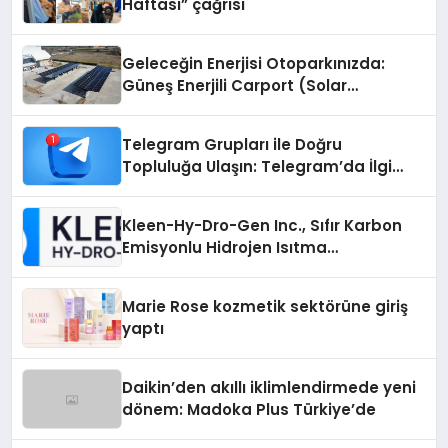
Haftası” çağrısı
Geleceğin Enerjisi Otoparkınızda:
Güneş Enerjili Carport (Solar
Otopark) Nedir?
Telegram Grupları ile Doğru
Topluluğa Ulaşın: Telegram’da İlgi
Alanına Uygun Grup Bulma
Kleen-Hy-Dro-Gen Inc., Sıfır Karbon
Emisyonlu Hidrojen Isıtma
Teknolojisinde ISO ve TSSA
Düzenleyici Onaylarını Aldı
Marie Rose kozmetik sektörüne giriş
yaptı
Daikin’den akıllı iklimlendirmede yeni
dönem: Madoka Plus Türkiye’de