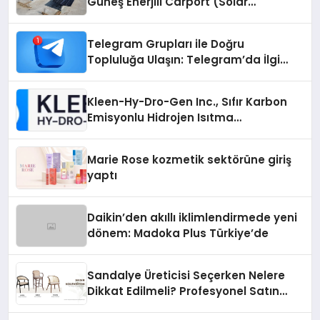
Güneş Enerjili Carport (Solar
Otopark) Nedir?
Telegram Grupları ile Doğru
Topluluğa Ulaşın: Telegram’da İlgi
Alanına Uygun Grup Bulma
Kleen-Hy-Dro-Gen Inc., Sıfır Karbon
Emisyonlu Hidrojen Isıtma
Teknolojisinde ISO ve TSSA
Düzenleyici Onaylarını Aldı
Marie Rose kozmetik sektörüne giriş
yaptı
Daikin’den akıllı iklimlendirmede yeni
dönem: Madoka Plus Türkiye’de
Sandalye Üreticisi Seçerken Nelere
Dikkat Edilmeli? Profesyonel Satın
Alma Rehberi