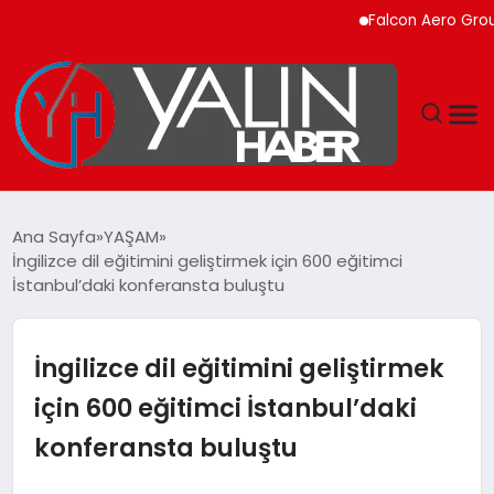
Falcon Aero Group, Küre
GÜNDEM
Ana Sayfa
YAŞAM
İngilizce dil eğitimini geliştirmek için 600 eğitimci
SPOR
İstanbul’daki konferansta buluştu
DÜNYA
İngilizce dil eğitimini geliştirmek
EKONOMİ
için 600 eğitimci İstanbul’daki
konferansta buluştu
YAŞAM