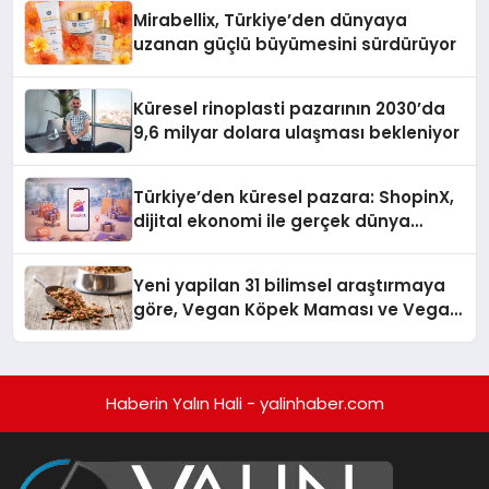
Mirabellix, Türkiye’den dünyaya
uzanan güçlü büyümesini sürdürüyor
Küresel rinoplasti pazarının 2030’da
9,6 milyar dolara ulaşması bekleniyor
Türkiye’den küresel pazara: ShopinX,
dijital ekonomi ile gerçek dünya
alışverişini bir araya getirmeyi
hedefliyor
Yeni yapilan 31 bilimsel araştırmaya
göre, Vegan Köpek Maması ve Vegan
Kedi Mamasının İyi Sindirildiğini
Ortaya Koydu
Haberin Yalın Hali - yalinhaber.com