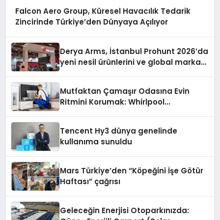
Falcon Aero Group, Küresel Havacılık Tedarik
Zincirinde Türkiye’den Dünyaya Açılıyor
Derya Arms, İstanbul Prohunt 2026’da
yeni nesil ürünlerini ve global marka
vizyonunu sergiledi
Mutfaktan Çamaşır Odasına Evin
Ritmini Korumak: Whirlpool
Cihazlarında Dürüst Teknik Destek
Deneyimi
Tencent Hy3 dünya genelinde
kullanıma sunuldu
Mars Türkiye’den “Köpeğini İşe Götür
Haftası” çağrısı
Geleceğin Enerjisi Otoparkınızda: