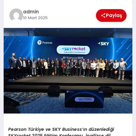
EĞİTİM
admin
Paylaş
10 Mart 2025
TEKNOLOJİ
MAGAZİN
SAĞLIK
Pearson T
ürkiye ve SKY Business’ı
n d
üzenlediğ
i
SKYrocket 2025 E
ğitim Konferansı, İngilizce dil