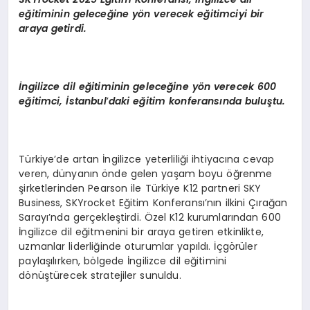
eğitiminin geleceğine y
ö
n verecek eğitimciyi bir
araya getirdi.
İngilizce dil eğitiminin geleceğine y
ö
n verecek 600
eğitimci, İstanbul
’
daki eğitim konferansında buluştu.
Türkiye’de artan İngilizce yeterliliği ihtiyacına cevap
veren, dünyanın önde gelen yaşam boyu öğrenme
şirketlerinden Pearson ile Türkiye K12 partneri SKY
Business, SKYrocket Eğitim Konferansı’nın ilkini Çırağan
Sarayı’nda gerçekleştirdi. Özel K12 kurumlarından 600
İngilizce dil eğitmenini bir araya getiren etkinlikte,
uzmanlar liderliğinde oturumlar yapıldı. İçgörüler
paylaşılırken, bölgede İngilizce dil eğitimini
dönüştürecek stratejiler sunuldu.