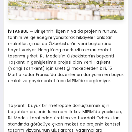
İSTANBUL —
Bir şehrin, ilçenin ya da projenin ruhunu,
tarihini ve geleceğini yansıtarak hikayeler anlatan
maketler, şimdi de Özbekistan’ın yeni başkentine
hayat veriyor. Hong Kong merkezli mimari maket
tasarımı şirketi RJ Models’ın Özbekistan’ın başkenti
Taşkent’in genişletilme projesi olan Yeni Taşkent
(Yangi Toshkent) için ürettiği maketlerden biri, 15
Mart’a kadar Fransa’da düzenlenen dünyanın en büyük
emlak ve gayrimenkul fuarı MIPIM’de sergileniyor.
Taşkent’i büyük bir metropole dönüştürmek için
başlatılan projenin lansmanı ilk kez MIPIM’de yapılırken,
RJ Models tarafından üretilen ve fuardaki Özbekistan
standında görücüye çıkan maket de projenin kentsel
tasarım vizyonunun uluslararası yatırımcılara