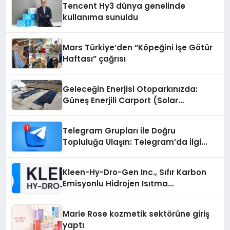
Tencent Hy3 dünya genelinde
kullanıma sunuldu
Mars Türkiye’den “Köpeğini İşe Götür
Haftası” çağrısı
Geleceğin Enerjisi Otoparkınızda:
Güneş Enerjili Carport (Solar
Otopark) Nedir?
Telegram Grupları ile Doğru
Topluluğa Ulaşın: Telegram’da İlgi
Alanına Uygun Grup Bulma
Kleen-Hy-Dro-Gen Inc., Sıfır Karbon
Emisyonlu Hidrojen Isıtma
Teknolojisinde ISO ve TSSA
Düzenleyici Onaylarını Aldı
Marie Rose kozmetik sektörüne giriş
yaptı