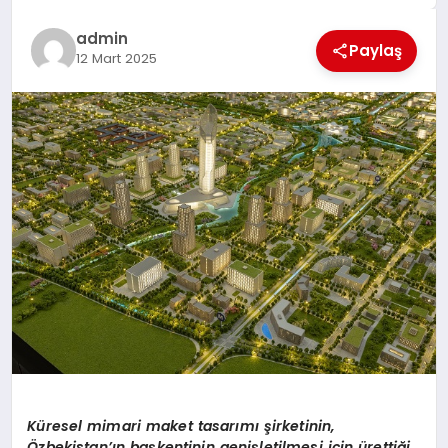
EĞİTİM
admin
Paylaş
12 Mart 2025
TEKNOLOJİ
MAGAZİN
SAĞLIK
Küresel mimari maket tasarımı şirketinin,
Özbekistan’ın başkentinin genişletilmesi için ürettiği