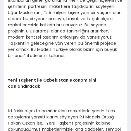
İstanbul’un genel görünümü hem de çeşitli ilçelerin ve
şehirlerin portresini maketlere taşıdıklarını söyleyen
Uğur Maslamani, “2,5 milyon kişiye yeni bir yaşam alanı
olacak bu vizyoner projeye, büyük ve küçük ölçekli
maketlerimizle katkıda bulunuyoruz. Bu sayede
projenin uluslararası alanda tanınırlığını artırırken,
modern kentsel tasarım anlayışını da yansıtıyoruz.
Taşkent’in geleceğine yön veren bu önemli projede
yer almak, RJ Models Türkiye olarak bizim için büyük
bir onur” ifadelerini kullandı.
Yeni Taşkent ile Özbekistan ekonomisini
canlandıracak
İki farklı ölçekte hazırladıkları maketlerle şehrin tüm
detaylarını yansıttıklarını söyleyen RJ Models Ortağı
Hakan Özkan ise, “Yeni Taşkent projesinin kalbine
dokunduğumuz maketlerimizle; ana caddeler, sembol