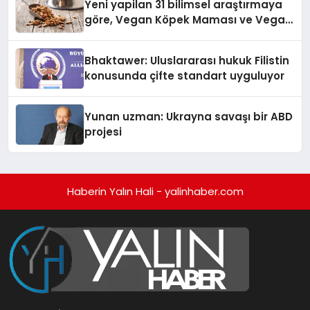
Yeni yapilan 31 bilimsel araştırmaya
göre, Vegan Köpek Maması ve Vegan
Kedi Mamasının İyi Sindirildiğini
Ortaya Koydu
Bhaktawer: Uluslararası hukuk Filistin
konusunda çifte standart uyguluyor
Yunan uzman: Ukrayna savaşı bir ABD
projesi
Haberin Yalın Hali - yalinhaber.com