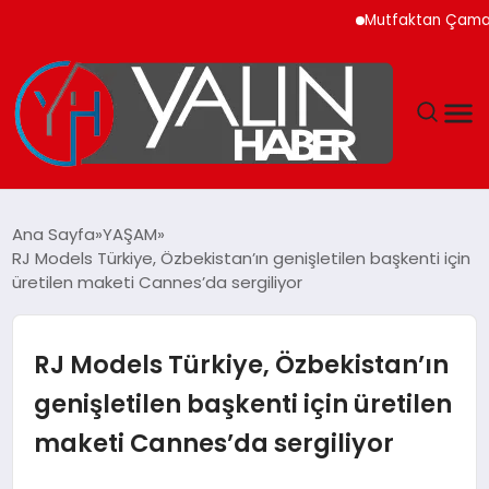
Mutfaktan Çamaşır Odası
GÜNDEM
Ana Sayfa
YAŞAM
RJ Models Türkiye, Özbekistan’ın genişletilen başkenti için
SPOR
üretilen maketi Cannes’da sergiliyor
DÜNYA
RJ Models Türkiye, Özbekistan’ın
EKONOMİ
genişletilen başkenti için üretilen
maketi Cannes’da sergiliyor
YAŞAM