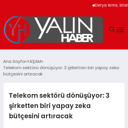
Derya Arms, İstanbul P
GÜNDEM
Ana Sayfa
YAŞAM
Telekom sektörü dönüşüyor: 3 şirketten biri yapay zeka
SPOR
bütçesini artıracak
DÜNYA
Telekom sektörü dönüşüyor: 3
EKONOMİ
şirketten biri yapay zeka
bütçesini artıracak
YAŞAM