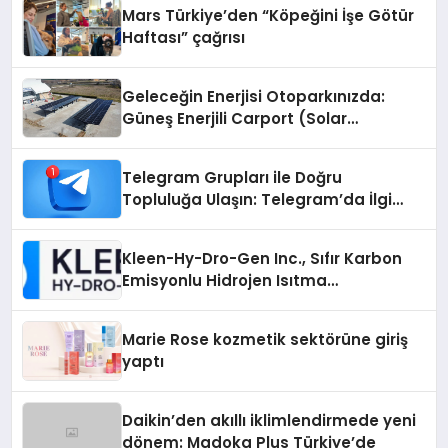
Mars Türkiye’den “Köpeğini İşe Götür
Haftası” çağrısı
Geleceğin Enerjisi Otoparkınızda:
Güneş Enerjili Carport (Solar
Otopark) Nedir?
Telegram Grupları ile Doğru
Topluluğa Ulaşın: Telegram’da İlgi
Alanına Uygun Grup Bulma
Kleen-Hy-Dro-Gen Inc., Sıfır Karbon
Emisyonlu Hidrojen Isıtma
Teknolojisinde ISO ve TSSA
Düzenleyici Onaylarını Aldı
Marie Rose kozmetik sektörüne giriş
yaptı
Daikin’den akıllı iklimlendirmede yeni
dönem: Madoka Plus Türkiye’de