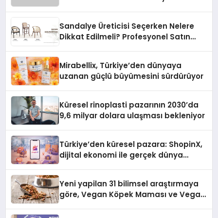
Sandalye Üreticisi Seçerken Nelere
Dikkat Edilmeli? Profesyonel Satın
Alma Rehberi
Mirabellix, Türkiye’den dünyaya
uzanan güçlü büyümesini sürdürüyor
Küresel rinoplasti pazarının 2030’da
9,6 milyar dolara ulaşması bekleniyor
Türkiye’den küresel pazara: ShopinX,
dijital ekonomi ile gerçek dünya
alışverişini bir araya getirmeyi
hedefliyor
Yeni yapilan 31 bilimsel araştırmaya
göre, Vegan Köpek Maması ve Vegan
Kedi Mamasının İyi Sindirildiğini
Ortaya Koydu