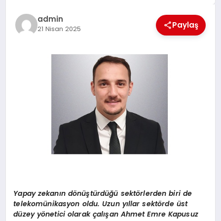
EĞİTİM
admin
Paylaş
21 Nisan 2025
TEKNOLOJİ
MAGAZİN
SAĞLIK
Yapay zekanı
n d
ö
nüştürdüğü sekt
ö
rlerden biri de
telekomünikasyon oldu. Uzun yıllar sekt
ö
rde ü
st
d
üzey y
ö
netici olarak çalışan Ahmet Emre Kapusuz