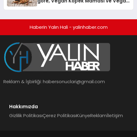
göre, Vegan Köpek Maması ve Vegan
Kedi Mamasının İyi Sindirildiğini
Ortaya Koydu
Haberin Yalın Hali - yalinhaber.com
Reklam & İşbirliği:
habersonuclari@gmail.com
Hakkımızda
Gizlilik Politikası
Çerez Politikası
Künye
Reklam
İletişim