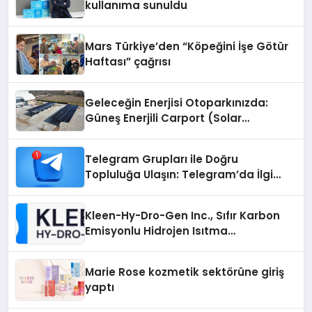
kullanıma sunuldu
Mars Türkiye’den “Köpeğini İşe Götür
Haftası” çağrısı
Geleceğin Enerjisi Otoparkınızda:
Güneş Enerjili Carport (Solar
Otopark) Nedir?
Telegram Grupları ile Doğru
Topluluğa Ulaşın: Telegram’da İlgi
Alanına Uygun Grup Bulma
Kleen-Hy-Dro-Gen Inc., Sıfır Karbon
Emisyonlu Hidrojen Isıtma
Teknolojisinde ISO ve TSSA
Düzenleyici Onaylarını Aldı
Marie Rose kozmetik sektörüne giriş
yaptı