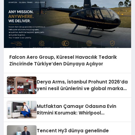
Falcon Aero Group, Küresel Havacılık Tedarik
Zincirinde Türkiye’den Dünyaya Açılıyor
Derya Arms, İstanbul Prohunt 2026’da
yeni nesil ürünlerini ve global marka
vizyonunu sergiledi
Mutfaktan Çamaşır Odasına Evin
Ritmini Korumak: Whirlpool
Cihazlarında Dürüst Teknik Destek
Deneyimi
Tencent Hy3 dünya genelinde