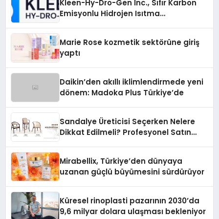
Kleen-Hy-Dro-Gen Inc., Sıfır Karbon
Emisyonlu Hidrojen Isıtma
Teknolojisinde ISO ve TSSA
Düzenleyici Onaylarını Aldı
Marie Rose kozmetik sektörüne giriş
yaptı
Daikin’den akıllı iklimlendirmede yeni
dönem: Madoka Plus Türkiye’de
Sandalye Üreticisi Seçerken Nelere
Dikkat Edilmeli? Profesyonel Satın
Alma Rehberi
Mirabellix, Türkiye’den dünyaya
uzanan güçlü büyümesini sürdürüyor
Küresel rinoplasti pazarının 2030’da
9,6 milyar dolara ulaşması bekleniyor