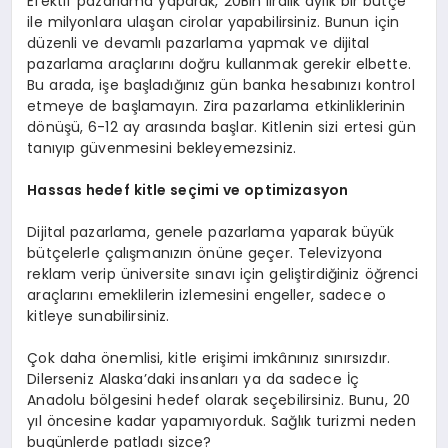
Efektif pazarlama yaparak, 20Bin liralık aylık bir bütçe
ile milyonlara ulaşan cirolar yapabilirsiniz. Bunun için
düzenli ve devamlı pazarlama yapmak ve dijital
pazarlama araçlarını doğru kullanmak gerekir elbette.
Bu arada, işe başladığınız gün banka hesabınızı kontrol
etmeye de başlamayın. Zira pazarlama etkinliklerinin
dönüşü, 6-12 ay arasında başlar. Kitlenin sizi ertesi gün
tanıyıp güvenmesini bekleyemezsiniz.
Hassas hedef kitle seçimi ve optimizasyon
Dijital pazarlama, genele pazarlama yaparak büyük
bütçelerle çalışmanızın önüne geçer. Televizyona
reklam verip üniversite sınavı için geliştirdiğiniz öğrenci
araçlarını emeklilerin izlemesini engeller, sadece o
kitleye sunabilirsiniz.
Çok daha önemlisi, kitle erişimi imkânınız sınırsızdır.
Dilerseniz Alaska’daki insanları ya da sadece İç
Anadolu bölgesini hedef olarak seçebilirsiniz. Bunu, 20
yıl öncesine kadar yapamıyorduk. Sağlık turizmi neden
bugünlerde patladı sizce?