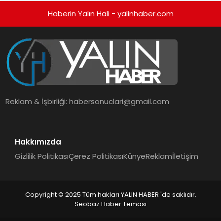
Haberin Yalın Hali - yalinhaber.com
Reklam & İşbirliği:
habersonuclari@gmail.com
Hakkımızda
Gizlilik Politikası
Çerez Politikası
Künye
Reklam
İletişim
Copyright © 2025 Tüm hakları YALIN HABER 'de saklıdır.
Seobaz Haber Teması