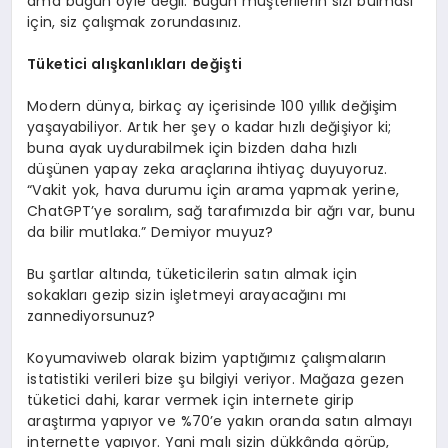
ama bugün öyle değil. Bugün müşterilerin sizi bulması
için, siz çalışmak zorundasınız.
Tüketici alışkanlıkları değişti
Modern dünya, birkaç ay içerisinde 100 yıllık değişim
yaşayabiliyor. Artık her şey o kadar hızlı değişiyor ki;
buna ayak uydurabilmek için bizden daha hızlı
düşünen yapay zeka araçlarına ihtiyaç duyuyoruz.
“Vakit yok, hava durumu için arama yapmak yerine,
ChatGPT’ye soralım, sağ tarafımızda bir ağrı var, bunu
da bilir mutlaka.” Demiyor muyuz?
Bu şartlar altında, tüketicilerin satın almak için
sokakları gezip sizin işletmeyi arayacağını mı
zannediyorsunuz?
Koyumaviweb olarak bizim yaptığımız çalışmaların
istatistiki verileri bize şu bilgiyi veriyor. Mağaza gezen
tüketici dahi, karar vermek için internete girip
araştırma yapıyor ve %70’e yakın oranda satın almayı
internette yapıyor. Yani malı sizin dükkânda görüp,