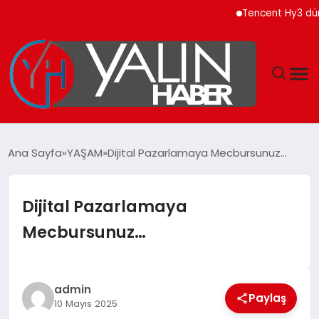
Tencent Hy3 dünya gen
GÜNDEM
Ana Sayfa
YAŞAM
Dijital Pazarlamaya Mecbursunuz…
SPOR
Dijital Pazarlamaya
DÜNYA
Mecbursunuz…
EKONOMİ
YAŞAM
admin
Paylaş
10 Mayıs 2025