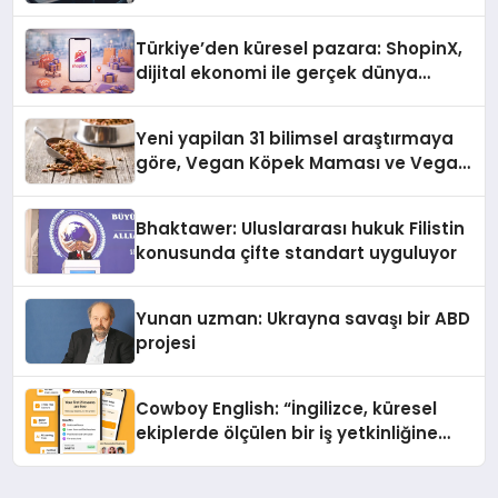
Türkiye’den küresel pazara: ShopinX,
dijital ekonomi ile gerçek dünya
alışverişini bir araya getirmeyi
hedefliyor
Yeni yapilan 31 bilimsel araştırmaya
göre, Vegan Köpek Maması ve Vegan
Kedi Mamasının İyi Sindirildiğini
Ortaya Koydu
Bhaktawer: Uluslararası hukuk Filistin
konusunda çifte standart uyguluyor
Yunan uzman: Ukrayna savaşı bir ABD
projesi
Cowboy English: “İngilizce, küresel
ekiplerde ölçülen bir iş yetkinliğine
dönüşüyor”