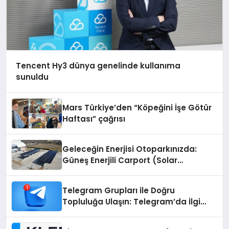
Tencent Hy3 dünya genelinde kullanıma
sunuldu
Mars Türkiye’den “Köpeğini İşe Götür
Haftası” çağrısı
Geleceğin Enerjisi Otoparkınızda:
Güneş Enerjili Carport (Solar
Otopark) Nedir?
Telegram Grupları ile Doğru
Topluluğa Ulaşın: Telegram’da İlgi
Alanına Uygun Grup Bulma