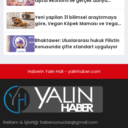
dijital ekonomi ile gerçek dünya
alışverişini bir araya getirmeyi
hedefliyor
Yeni yapilan 31 bilimsel araştırmaya
göre, Vegan Köpek Maması ve Vegan
Kedi Mamasının İyi Sindirildiğini
Ortaya Koydu
Bhaktawer: Uluslararası hukuk Filistin
konusunda çifte standart uyguluyor
Haberin Yalın Hali - yalinhaber.com
Reklam & İşbirliği:
habersonuclari@gmail.com