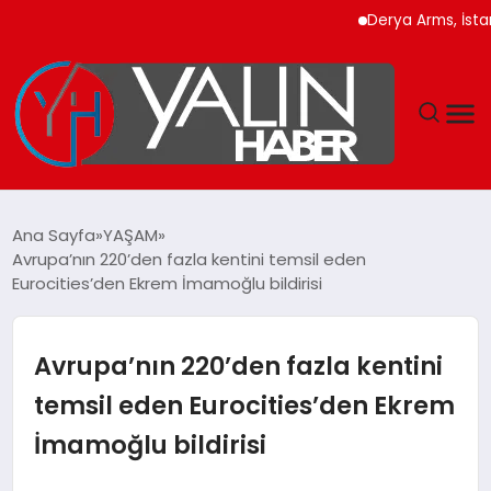
Derya Arms, İstanbul Pro
GÜNDEM
Ana Sayfa
YAŞAM
Avrupa’nın 220’den fazla kentini temsil eden
SPOR
Eurocities’den Ekrem İmamoğlu bildirisi
DÜNYA
Avrupa’nın 220’den fazla kentini
EKONOMİ
temsil eden Eurocities’den Ekrem
İmamoğlu bildirisi
YAŞAM