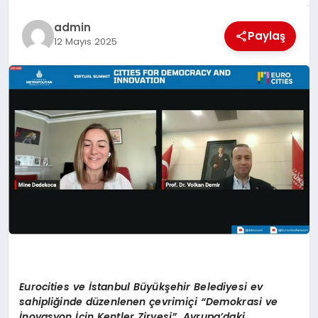
EĞİTİM
admin
Paylaş
12 Mayıs 2025
TEKNOLOJİ
MAGAZİN
SAĞLIK
Eurocities ve İstanbul Büyükşehir Belediyesi ev
sahipliğinde düzenlenen çevrimiçi
“Demokrasi ve
İnovasyon İçin Kentler Zirvesi”, Avrupa’daki