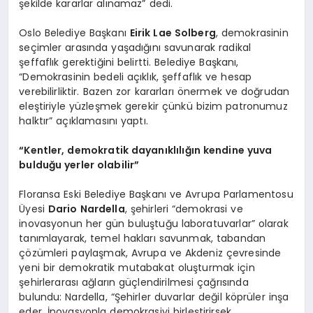
şekilde kararlar alınamaz” dedi.
Oslo Belediye Başkanı
Eirik Lae Solberg
, demokrasinin
seçimler arasında yaşadığını savunarak radikal
şeffaflık gerektiğini belirtti. Belediye Başkanı,
“Demokrasinin bedeli açıklık, şeffaflık ve hesap
verebilirliktir. Bazen zor kararları önermek ve doğrudan
eleştiriyle yüzleşmek gerekir çünkü bizim patronumuz
halktır” açıklamasını yaptı.
“Kentler, demokratik dayanıklılığın kendine yuva
bulduğu yerler olabilir”
Floransa Eski Belediye Başkanı ve Avrupa Parlamentosu
Üyesi
Dario Nardella
, şehirleri “demokrasi ve
inovasyonun her gün buluştuğu laboratuvarlar” olarak
tanımlayarak, temel hakları savunmak, tabandan
çözümleri paylaşmak, Avrupa ve Akdeniz çevresinde
yeni bir demokratik mutabakat oluşturmak için
şehirlerarası ağların güçlendirilmesi çağrısında
bulundu: Nardella, “Şehirler duvarlar değil köprüler inşa
eder. İnovasyonla demokrasiyi birleştirirsek,