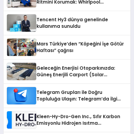
Ritmini Korumak: Whirlpool
Cihazlarında Dürüst Teknik Destek
Deneyimi
Tencent Hy3 dünya genelinde
kullanıma sunuldu
Mars Türkiye’den “Köpeğini İşe Götür
Haftası” çağrısı
Geleceğin Enerjisi Otoparkınızda:
Güneş Enerjili Carport (Solar
Otopark) Nedir?
Telegram Grupları ile Doğru
Topluluğa Ulaşın: Telegram’da İlgi
Alanına Uygun Grup Bulma
Kleen-Hy-Dro-Gen Inc., Sıfır Karbon
Emisyonlu Hidrojen Isıtma
Teknolojisinde ISO ve TSSA