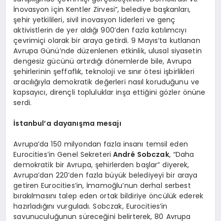
İnovasyon için Kentler Zirvesi”, belediye başkanları,
şehir yetkilileri, sivil inovasyon liderleri ve genç
aktivistlerin de yer aldığı 900’den fazla katılımcıyı
çevrimiçi olarak bir araya getirdi. 9 Mayıs’ta kutlanan
Avrupa Günü’nde düzenlenen etkinlik, ulusal siyasetin
dengesiz gücünü artırdığı dönemlerde bile, Avrupa
şehirlerinin şeffaflık, teknoloji ve sınır ötesi işbirlikleri
aracılığıyla demokratik değerleri nasıl koruduğunu ve
kapsayıcı, dirençli topluluklar inşa ettiğini gözler önüne
serdi.
İstanbul
’
a dayanış
ma
mesajı
Avrupa’da 150 milyondan fazla insanı temsil eden
Eurocities’in Genel Sekreteri
Andr
é Sobczak
, “Daha
demokratik bir Avrupa, şehirlerden başlar” diyerek,
Avrupa’dan 220’den fazla büyük belediyeyi bir araya
getiren Eurocities’in, İmamoğlu’nun derhal serbest
bırakılmasını talep eden ortak bildiriye öncülük ederek
hazırladığını vurguladı. Sobczak, Eurocities’in
savunuculuğunun süreceğini belirterek, 80 Avrupa