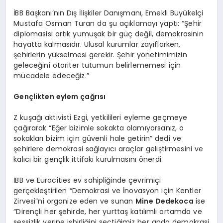
İBB Başkanı’nın Dış İlişkiler Danışmanı, Emekli Büyükelçi
Mustafa Osman Turan da şu açıklamayı yaptı: “Şehir
diplomasisi artık yumuşak bir güç değil, demokrasinin
hayatta kalmasıdır. Ulusal kurumlar zayıflarken,
şehirlerin yükselmesi gerekir. Şehir yönetimimizin
geleceğini otoriter tutumun belirlememesi için
mücadele edeceğiz.”
Gen
çlikten eylem çağrısı
Z kuşağı aktivisti Ezgi, yetkilileri eyleme geçmeye
çağırarak “Eğer bizimle sokakta olamıyorsanız, o
sokakları bizim için güvenli hale getirin” dedi ve
şehirlere demokrasi sağlayıcı araçlar geliştirmesini ve
kalıcı bir gençlik ittifakı kurulmasını önerdi.
İBB ve Eurocities ev sahipliğinde çevrimiçi
gerçekleştirilen “Demokrasi ve İnovasyon için Kentler
Zirvesi”ni organize eden ve sunan
Mine Dedekoca
ise
“Dirençli her şehirde, her yurttaş katılımlı ortamda ve
sessizlik yerine işbirliğini seçtiğimiz her anda demokrasi