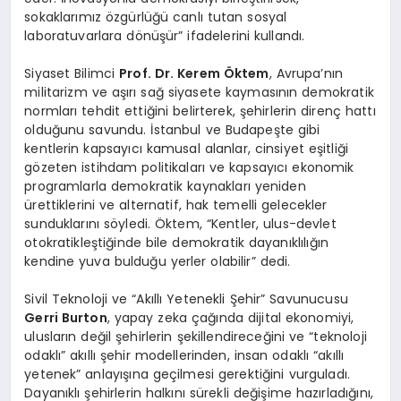
sokaklarımız özgürlüğü canlı tutan sosyal
laboratuvarlara dönüşür” ifadelerini kullandı.
Siyaset Bilimci
Prof. Dr.
Kerem Öktem
, Avrupa’nın
militarizm ve aşırı sağ siyasete kaymasının demokratik
normları tehdit ettiğini belirterek, şehirlerin direnç hattı
olduğunu savundu. İstanbul ve Budapeşte gibi
kentlerin kapsayıcı kamusal alanlar, cinsiyet eşitliği
gözeten istihdam politikaları ve kapsayıcı ekonomik
programlarla demokratik kaynakları yeniden
ürettiklerini ve alternatif, hak temelli gelecekler
sunduklarını söyledi. Öktem, “Kentler, ulus-devlet
otokratikleştiğinde bile demokratik dayanıklılığın
kendine yuva bulduğu yerler olabilir” dedi.
Sivil Teknoloji ve “Akıllı Yetenekli Şehir” Savunucusu
Gerri Burton
, yapay zeka çağında dijital ekonomiyi,
ulusların değil şehirlerin şekillendireceğini ve “teknoloji
odaklı” akıllı şehir modellerinden, insan odaklı “akıllı
yetenek” anlayışına geçilmesi gerektiğini vurguladı.
Dayanıklı şehirlerin halkını sürekli değişime hazırladığını,