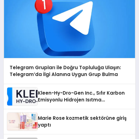
Telegram Grupları ile Doğru Topluluğa Ulaşın:
Telegram’da İlgi Alanına Uygun Grup Bulma
Kleen-Hy-Dro-Gen Inc., Sıfır Karbon
Emisyonlu Hidrojen Isıtma
Teknolojisinde ISO ve TSSA
Düzenleyici Onaylarını Aldı
Marie Rose kozmetik sektörüne giriş
yaptı