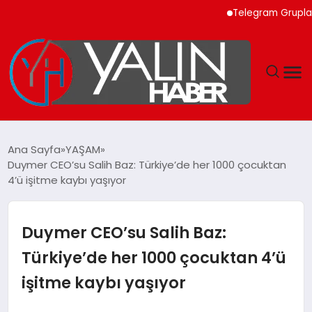
Telegram Grupları ile 
GÜNDEM
Ana Sayfa
YAŞAM
Duymer CEO’su Salih Baz: Türkiye’de her 1000 çocuktan
SPOR
4’ü işitme kaybı yaşıyor
DÜNYA
Duymer CEO’su Salih Baz:
EKONOMİ
Türkiye’de her 1000 çocuktan 4’ü
işitme kaybı yaşıyor
YAŞAM