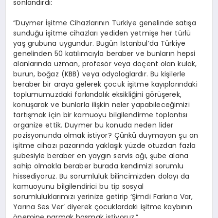
sonlandırdı:
“Duymer İşitme Cihazlarının Türkiye genelinde satışa
sunduğu işitme cihazları yediden yetmişe her türlü
yaş grubuna uygundur. Bugün İstanbul’da Türkiye
genelinden 50 katılımcıyla beraber ve bunların hepsi
alanlarında uzman, profesör veya doçent olan kulak,
burun, boğaz (KBB) veya odyologlardır. Bu kişilerle
beraber bir araya gelerek çocuk işitme kayıplarındaki
toplumumuzdaki farkındalık eksikliğini görüşerek,
konuşarak ve bunlarla ilişkin neler yapabileceğimizi
tartışmak için bir kamuoyu bilgilendirme toplantısı
organize ettik. Duymer bu konuda neden lider
pozisyonunda olmak istiyor? Çünkü duymayan şu an
işitme cihazı pazarında yaklaşık yüzde otuzdan fazla
şubesiyle beraber en yaygın servis ağı, şube alana
sahip olmakla beraber burada kendimizi sorumlu
hissediyoruz. Bu sorumluluk bilincimizden dolayı da
kamuoyunu bilgilendirici bu tip sosyal
sorumluluklarımızı yerinize getirip ‘Şimdi Farkına Var,
Yarına Ses Ver’ diyerek çocuklardaki işitme kaybının
önemine parmak basmak istiyoruz.”