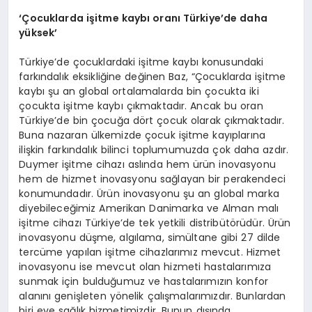
‘Çocuklarda işitme kaybı oranı Türkiye’de daha
yüksek
’
Türkiye’de çocuklardaki işitme kaybı konusundaki
farkındalık eksikliğine değinen Baz, “Çocuklarda işitme
kaybı şu an global ortalamalarda bin çocukta iki
çocukta işitme kaybı çıkmaktadır. Ancak bu oran
Türkiye’de bin çocuğa dört çocuk olarak çıkmaktadır.
Buna nazaran ülkemizde çocuk işitme kayıplarına
ilişkin farkındalık bilinci toplumumuzda çok daha azdır.
Duymer işitme cihazı aslında hem ürün inovasyonu
hem de hizmet inovasyonu sağlayan bir perakendeci
konumundadır. Ürün inovasyonu şu an global marka
diyebileceğimiz Amerikan Danimarka ve Alman malı
işitme cihazı Türkiye’de tek yetkili distribütörüdür. Ürün
inovasyonu düşme, algılama, simültane gibi 27 dilde
tercüme yapılan işitme cihazlarımız mevcut. Hizmet
inovasyonu ise mevcut olan hizmeti hastalarımıza
sunmak için bulduğumuz ve hastalarımızın konfor
alanını genişleten yönelik çalışmalarımızdır. Bunlardan
biri eve sağlık hizmetimizdir. Bunun dışında