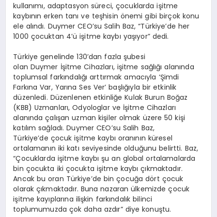
kullanımı, adaptasyon süreci, çocuklarda işitme
kaybının erken tanı ve teşhisin önemi gibi birçok konu
ele alındı. Duymer CEO’su Salih Baz, “Türkiye’de her
1000 çocuktan 4’ü işitme kaybı yaşıyor” dedi.
Türkiye genelinde 130’dan fazla şubesi
olan Duymer İşitme Cihazları, işitme sağlığı alanında
toplumsal farkındalığı arttırmak amacıyla ‘Şimdi
Farkına Var, Yarına Ses Ver’ başlığıyla bir etkinlik
düzenledi. Düzenlenen etkinliğe Kulak Burun Boğaz
(KBB) Uzmanları, Odyologlar ve İşitme Cihazları
alanında çalışan uzman kişiler olmak üzere 50 kişi
katılım sağladı. Duymer CEO’su Salih Baz,
Türkiye’de çocuk işitme kaybı oranının küresel
ortalamanın iki katı seviyesinde olduğunu belirtti. Baz,
“Çocuklarda işitme kaybı şu an global ortalamalarda
bin çocukta iki çocukta işitme kaybı çıkmaktadır.
Ancak bu oran Türkiye’de bin çocuğa dört çocuk
olarak çıkmaktadır. Buna nazaran ülkemizde çocuk
işitme kayıplarına ilişkin farkındalık bilinci
toplumumuzda çok daha azdır” diye konuştu.