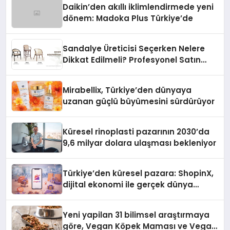
Daikin’den akıllı iklimlendirmede yeni
dönem: Madoka Plus Türkiye’de
Sandalye Üreticisi Seçerken Nelere
Dikkat Edilmeli? Profesyonel Satın
Alma Rehberi
Mirabellix, Türkiye’den dünyaya
uzanan güçlü büyümesini sürdürüyor
Küresel rinoplasti pazarının 2030’da
9,6 milyar dolara ulaşması bekleniyor
Türkiye’den küresel pazara: ShopinX,
dijital ekonomi ile gerçek dünya
alışverişini bir araya getirmeyi
hedefliyor
Yeni yapilan 31 bilimsel araştırmaya
göre, Vegan Köpek Maması ve Vegan