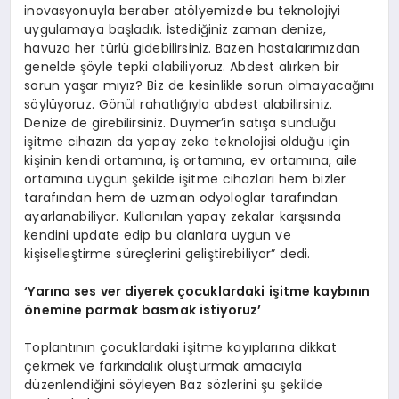
inovasyonuyla beraber atölyemizde bu teknolojiyi
uygulamaya başladık. İstediğiniz zaman denize,
havuza her türlü gidebilirsiniz. Bazen hastalarımızdan
genelde şöyle tepki alabiliyoruz. Abdest alırken bir
sorun yaşar mıyız? Biz de kesinlikle sorun olmayacağını
söylüyoruz. Gönül rahatlığıyla abdest alabilirsiniz.
Denize de girebilirsiniz. Duymer’in satışa sunduğu
işitme cihazın da yapay zeka teknolojisi olduğu için
kişinin kendi ortamına, iş ortamına, ev ortamına, aile
ortamına uygun şekilde işitme cihazları hem bizler
tarafından hem de uzman odyologlar tarafından
ayarlanabiliyor. Kullanılan yapay zekalar karşısında
kendini update edip bu alanlara uygun ve
kişiselleştirme süreçlerini geliştirebiliyor” dedi.
‘
Y
arına ses ver diyerek çocuklardaki işitme kaybının
önemine parmak basmak istiyoruz
’
Toplantının çocuklardaki işitme kayıplarına dikkat
çekmek ve farkındalık oluşturmak amacıyla
düzenlendiğini söyleyen Baz sözlerini şu şekilde