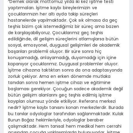
“Dernek olarak mottomuz yılda iki kez işitme testi
yaptırmaları. İşitme kaybı bireylerimizin ve
çocuklarımızın her altı ayda takip süreçleri
hastanelerde yapılmaktadır. Çok sık olmasa da geç
teşhis bizim çok istemediğimiz bir süreç ama bazen
de karşılaşabiliyoruz. Çocuklarımız geç teşhis
edildiğinde, dil gelişim süreçlerini atlamışlarsa bütün
sosyal, emosyonel, duygusal gelişimleri de akademik
başarıları problemli oluyor. Bir süre sonra hiç
konuşamadığı, anlayamadığı, duyamadığı için içine
kapanıyor çocuklarımız. Duygusal problemler oluyor.
İşitme cihazına taktıktan sonra da ona adaptasyonda
zorluk çekiyor. Ama en erken dönemde mutlaka
tanıdan sonra hemen işitme cihazı ve eğitimine
başlaması gerekiyor. Çocuğun sadece akademik değil
bütün gelişim alanlarını geç teşhis edilmiş işitme
kayıpları olumsuz yönde etkiliyor. Referans merkezi
nedir? İşitme kaybı tanısını konan merkezlerdir. Burada
bu tanılar odyologlar tarafından sağlanmaktadır. Kulak
Burun Boğaz hekimleriyle, odyologlar beraber
çalışmaktadır. Hem tanısal hem medikal hem cerrahi
açısından çocuğa yaklaşımlarda bulunuyorlar. İşitme