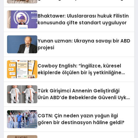
Kedi Mamasının İyi Sindirildiğini
Ortaya Koydu
Bhaktawer: Uluslararası hukuk Filistin
konusunda çifte standart uyguluyor
Yunan uzman: Ukrayna savaşı bir ABD
projesi
Cowboy English: “İngilizce, küresel
ekiplerde ölçülen bir iş yetkinliğine
dönüşüyor”
Türk Girişimci Annenin Geliştirdiği
Ürün ABD’de Bebeklerde Güvenli Uyku
Standardına Yeni Bir Bakış Açısı
Getiriyor.
CGTN: Çin neden yazın yoğun ilgi
gören bir destinasyon hâline geldi?