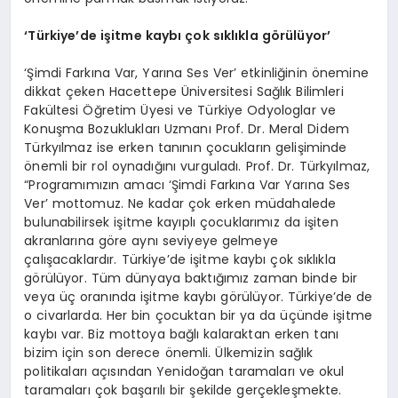
‘
Türkiye’de işitme kaybı çok sıklıkla görülüyor
’
‘Şimdi Farkına Var, Yarına Ses Ver’ etkinliğinin önemine
dikkat çeken Hacettepe Üniversitesi Sağlık Bilimleri
Fakültesi Öğretim Üyesi ve Türkiye Odyologlar ve
Konuşma Bozuklukları Uzmanı Prof. Dr. Meral Didem
Türkyılmaz ise erken tanının çocukların gelişiminde
önemli bir rol oynadığını vurguladı. Prof. Dr. Türkyılmaz,
“Programımızın amacı ‘Şimdi Farkına Var Yarına Ses
Ver’ mottomuz. Ne kadar çok erken müdahalede
bulunabilirsek işitme kayıplı çocuklarımız da işiten
akranlarına göre aynı seviyeye gelmeye
çalışacaklardır. Türkiye’de işitme kaybı çok sıklıkla
görülüyor. Tüm dünyaya baktığımız zaman binde bir
veya üç oranında işitme kaybı görülüyor. Türkiye’de de
o civarlarda. Her bin çocuktan bir ya da üçünde işitme
kaybı var. Biz mottoya bağlı kalaraktan erken tanı
bizim için son derece önemli. Ülkemizin sağlık
politikaları açısından Yenidoğan taramaları ve okul
taramaları çok başarılı bir şekilde gerçekleşmekte.