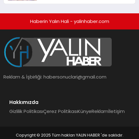
alışverişini bir araya getirmeyi
hedefliyor
Haberin Yalın Hali - yalinhaber.com
Reklam & İşbirliği:
habersonuclari@gmail.com
Hakkımızda
Gizlilik Politikası
Çerez Politikası
Künye
Reklam
İletişim
Copyright © 2025 Tüm hakları YALIN HABER 'de saklıdır.