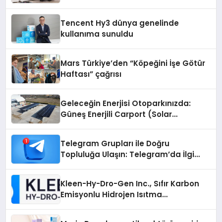
Cihazlarında Dürüst Teknik Destek
Deneyimi
Tencent Hy3 dünya genelinde
kullanıma sunuldu
Mars Türkiye’den “Köpeğini İşe Götür
Haftası” çağrısı
Geleceğin Enerjisi Otoparkınızda:
Güneş Enerjili Carport (Solar
Otopark) Nedir?
Telegram Grupları ile Doğru
Topluluğa Ulaşın: Telegram’da İlgi
Alanına Uygun Grup Bulma
Kleen-Hy-Dro-Gen Inc., Sıfır Karbon
Emisyonlu Hidrojen Isıtma
Teknolojisinde ISO ve TSSA
Düzenleyici Onaylarını Aldı