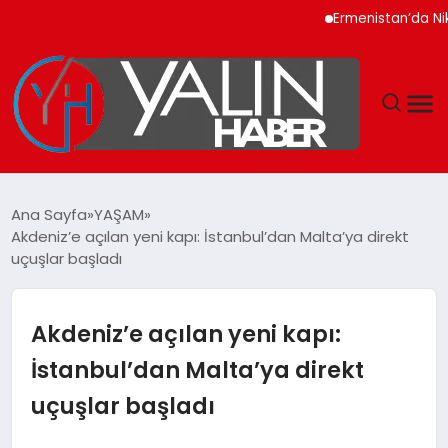
Ermenistan’da Nikol Paş
GÜNDEM
Ana Sayfa
YAŞAM
Akdeniz’e açılan yeni kapı: İstanbul’dan Malta’ya direkt
SPOR
uçuşlar başladı
DÜNYA
Akdeniz’e açılan yeni kapı:
EKONOMİ
İstanbul’dan Malta’ya direkt
uçuşlar başladı
YAŞAM