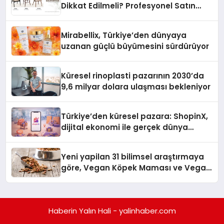
Dikkat Edilmeli? Profesyonel Satın
Alma Rehberi
Mirabellix, Türkiye’den dünyaya
uzanan güçlü büyümesini sürdürüyor
Küresel rinoplasti pazarının 2030’da
9,6 milyar dolara ulaşması bekleniyor
Türkiye’den küresel pazara: ShopinX,
dijital ekonomi ile gerçek dünya
alışverişini bir araya getirmeyi
hedefliyor
Yeni yapilan 31 bilimsel araştırmaya
göre, Vegan Köpek Maması ve Vegan
Kedi Mamasının İyi Sindirildiğini
Ortaya Koydu
Haberin Yalın Hali - yalinhaber.com