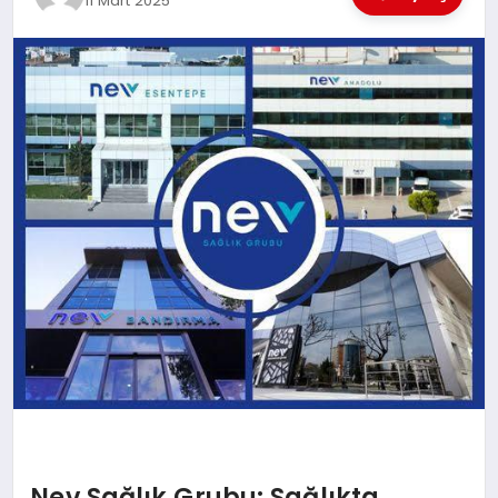
11 Mart 2025
EĞİTİM
TEKNOLOJİ
MAGAZİN
SAĞLIK
Nev Sağlık Grubu: Sağlıkta