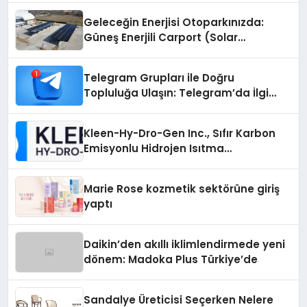
Geleceğin Enerjisi Otoparkınızda:
Güneş Enerjili Carport (Solar
Otopark) Nedir?
Telegram Grupları ile Doğru
Topluluğa Ulaşın: Telegram’da İlgi
Alanına Uygun Grup Bulma
Kleen-Hy-Dro-Gen Inc., Sıfır Karbon
Emisyonlu Hidrojen Isıtma
Teknolojisinde ISO ve TSSA
Düzenleyici Onaylarını Aldı
Marie Rose kozmetik sektörüne giriş
yaptı
Daikin’den akıllı iklimlendirmede yeni
dönem: Madoka Plus Türkiye’de
Sandalye Üreticisi Seçerken Nelere