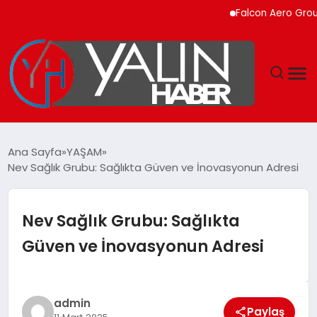
Falcon Aero Group, Küre
GÜNDEM
Ana Sayfa
YAŞAM
Nev Sağlık Grubu: Sağlıkta Güven ve İnovasyonun Adresi
SPOR
DÜNYA
Nev Sağlık Grubu: Sağlıkta
Güven ve İnovasyonun Adresi
EKONOMİ
YAŞAM
admin
Paylaş