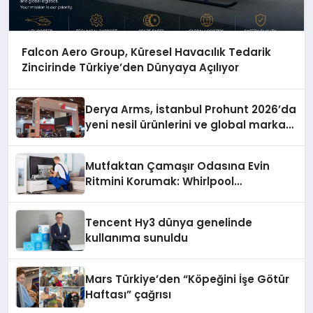
Falcon Aero Group, Küresel Havacılık Tedarik
Zincirinde Türkiye’den Dünyaya Açılıyor
Derya Arms, İstanbul Prohunt 2026’da
yeni nesil ürünlerini ve global marka
vizyonunu sergiledi
Mutfaktan Çamaşır Odasına Evin
Ritmini Korumak: Whirlpool
Cihazlarında Dürüst Teknik Destek
Deneyimi
Tencent Hy3 dünya genelinde
kullanıma sunuldu
Mars Türkiye’den “Köpeğini İşe Götür
Haftası” çağrısı