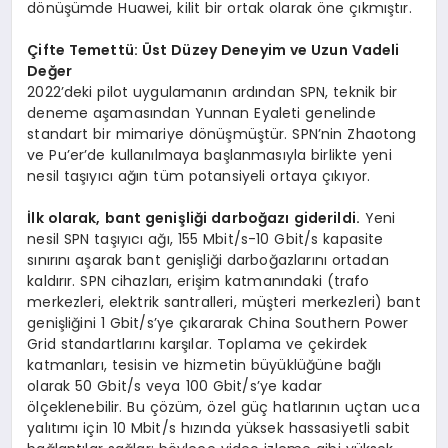
dönüşümde Huawei, kilit bir ortak olarak öne çıkmıştır.
Çifte Temettü: Üst Düzey Deneyim ve Uzun Vadeli
Değer
2022’deki pilot uygulamanın ardından SPN, teknik bir
deneme aşamasından Yunnan Eyaleti genelinde
standart bir mimariye dönüşmüştür. SPN’nin Zhaotong
ve Pu’er’de kullanılmaya başlanmasıyla birlikte yeni
nesil taşıyıcı ağın tüm potansiyeli ortaya çıkıyor.
İlk olarak, bant genişliği darboğazı giderildi.
Yeni
nesil SPN taşıyıcı ağı, 155 Mbit/s-10 Gbit/s kapasite
sınırını aşarak bant genişliği darboğazlarını ortadan
kaldırır. SPN cihazları, erişim katmanındaki (trafo
merkezleri, elektrik santralleri, müşteri merkezleri) bant
genişliğini 1 Gbit/s’ye çıkararak China Southern Power
Grid standartlarını karşılar. Toplama ve çekirdek
katmanları, tesisin ve hizmetin büyüklüğüne bağlı
olarak 50 Gbit/s veya 100 Gbit/s’ye kadar
ölçeklenebilir. Bu çözüm, özel güç hatlarının uçtan uca
yalıtımı için 10 Mbit/s hızında yüksek hassasiyetli sabit