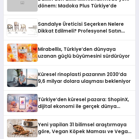
dönem: Madoka Plus Türkiye’de
Sandalye Üreticisi Seçerken Nelere
Dikkat Edilmeli? Profesyonel Satın
Alma Rehberi
Mirabellix, Türkiye’den dünyaya
uzanan güçlü büyümesini sürdürüyor
Küresel rinoplasti pazarının 2030’da
9,6 milyar dolara ulaşması bekleniyor
Türkiye’den küresel pazara: ShopinX,
dijital ekonomi ile gerçek dünya
alışverişini bir araya getirmeyi
hedefliyor
Yeni yapilan 31 bilimsel araştırmaya
göre, Vegan Köpek Maması ve Vegan
Kedi Mamasının İyi Sindirildiğini