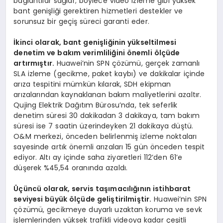
bağlantılar sağlar; böylece video izleme gibi yüksek
bant genişliği gerektiren hizmetleri destekler ve
sorunsuz bir geçiş süreci garanti eder.
İkinci olarak, bant genişliğinin yükseltilmesi
denetim ve bakım verimliliğini önemli ölçüde
artırmıştır.
Huawei’nin SPN çözümü, gerçek zamanlı
SLA izleme (gecikme, paket kaybı) ve dakikalar içinde
arıza tespitini mümkün kılarak, SDH ekipman
arızalarından kaynaklanan bakım maliyetlerini azaltır.
Qujing Elektrik Dağıtım Bürosu’nda, tek seferlik
denetim süresi 30 dakikadan 3 dakikaya, tam bakım
süresi ise 7 saatin üzerindeyken 21 dakikaya düştü.
O&M merkezi, önceden belirlenmiş izleme noktaları
sayesinde artık önemli arızaları 15 gün önceden tespit
ediyor. Altı ay içinde saha ziyaretleri 112’den 61’e
düşerek %45,54 oranında azaldı.
Üçüncü olarak, servis taşımacılığının istihbarat
seviyesi büyük ölçüde geliştirilmiştir.
Huawei’nin SPN
çözümü, gecikmeye duyarlı uzaktan koruma ve sevk
işlemlerinden yüksek trafikli videoya kadar çeşitli