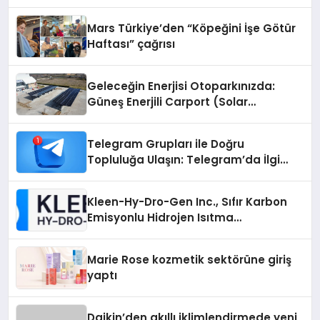
Mars Türkiye’den “Köpeğini İşe Götür
Haftası” çağrısı
Geleceğin Enerjisi Otoparkınızda:
Güneş Enerjili Carport (Solar
Otopark) Nedir?
Telegram Grupları ile Doğru
Topluluğa Ulaşın: Telegram’da İlgi
Alanına Uygun Grup Bulma
Kleen-Hy-Dro-Gen Inc., Sıfır Karbon
Emisyonlu Hidrojen Isıtma
Teknolojisinde ISO ve TSSA
Düzenleyici Onaylarını Aldı
Marie Rose kozmetik sektörüne giriş
yaptı
Daikin’den akıllı iklimlendirmede yeni