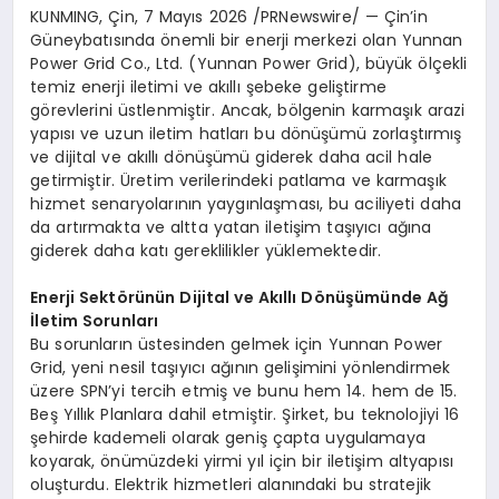
KUNMING, Çin
,
7 Mayıs 2026
/PRNewswire/ — Çin’in
Güneybatısında önemli bir enerji merkezi olan Yunnan
Power Grid Co., Ltd. (Yunnan Power Grid), büyük ölçekli
temiz enerji iletimi ve akıllı şebeke geliştirme
görevlerini üstlenmiştir. Ancak, bölgenin karmaşık arazi
yapısı ve uzun iletim hatları bu dönüşümü zorlaştırmış
ve dijital ve akıllı dönüşümü giderek daha acil hale
getirmiştir. Üretim verilerindeki patlama ve karmaşık
hizmet senaryolarının yaygınlaşması, bu aciliyeti daha
da artırmakta ve altta yatan iletişim taşıyıcı ağına
giderek daha katı gereklilikler yüklemektedir.
Enerji Sektörünün Dijital ve Akıllı Dönüşümünde Ağ
İletim Sorunları
Bu sorunların üstesinden gelmek için Yunnan Power
Grid, yeni nesil taşıyıcı ağının gelişimini yönlendirmek
üzere SPN’yi tercih etmiş ve bunu hem 14. hem de 15.
Beş Yıllık Planlara dahil etmiştir. Şirket, bu teknolojiyi 16
şehirde kademeli olarak geniş çapta uygulamaya
koyarak, önümüzdeki yirmi yıl için bir iletişim altyapısı
oluşturdu. Elektrik hizmetleri alanındaki bu stratejik