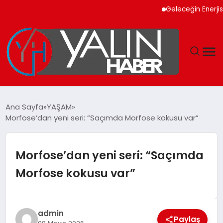
Geleceğin Enerjisi Oto
GÜNDEM
Ana Sayfa
YAŞAM
Morfose’dan yeni seri: “Saçımda Morfose kokusu var”
SPOR
DÜNYA
Morfose’dan yeni seri: “Saçımda
Morfose kokusu var”
EKONOMİ
YAŞAM
admin
Paylaş