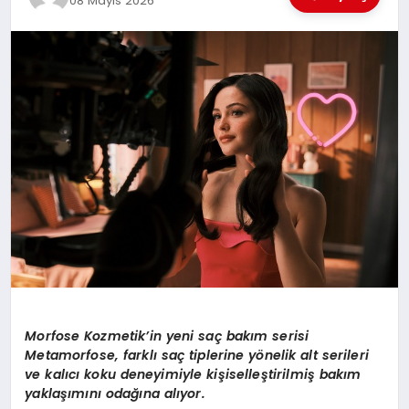
08 Mayıs 2026
EĞİTİM
TEKNOLOJİ
MAGAZİN
SAĞLIK
Morfose Kozmetik
’
in yeni saç bakım serisi
Metamorfose, farklı saç tiplerine y
ö
nelik alt serileri
ve kalıcı koku deneyimiyle kişiselleştirilmiş bakım
yaklaşımını odağı
na al
ıyor.