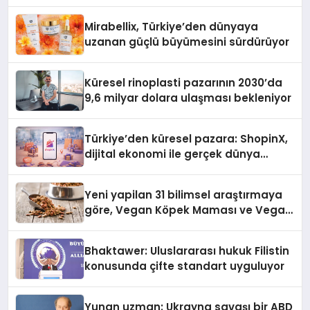
Alma Rehberi
Mirabellix, Türkiye’den dünyaya
uzanan güçlü büyümesini sürdürüyor
Küresel rinoplasti pazarının 2030’da
9,6 milyar dolara ulaşması bekleniyor
Türkiye’den küresel pazara: ShopinX,
dijital ekonomi ile gerçek dünya
alışverişini bir araya getirmeyi
hedefliyor
Yeni yapilan 31 bilimsel araştırmaya
göre, Vegan Köpek Maması ve Vegan
Kedi Mamasının İyi Sindirildiğini
Ortaya Koydu
Bhaktawer: Uluslararası hukuk Filistin
konusunda çifte standart uyguluyor
Yunan uzman: Ukrayna savaşı bir ABD