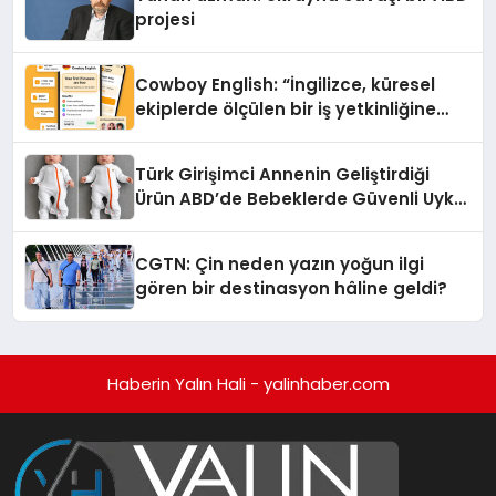
projesi
Cowboy English: “İngilizce, küresel
ekiplerde ölçülen bir iş yetkinliğine
dönüşüyor”
Türk Girişimci Annenin Geliştirdiği
Ürün ABD’de Bebeklerde Güvenli Uyku
Standardına Yeni Bir Bakış Açısı
Getiriyor.
CGTN: Çin neden yazın yoğun ilgi
gören bir destinasyon hâline geldi?
Haberin Yalın Hali - yalinhaber.com