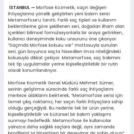
İSTANBUL —
Morfose Kozmetik, saçın değişen
ihtiyaçlarına yönelik geliştirilen yeni bakım serisi
Metamorfose’u tanıttı. Farklı saç tipleri ve kullanım
beklentilerine göre şekillenen seri, doğadan ilham alan
içerikleri bilimsel formülasyonlarla bir araya getirirken,
kullanıcı deneyiminde koku unsurunu öne çıkarıyor.
“Saçımda Morfose kokusu var” mottosuyla sunulan
seri, gün boyunca saçta hissedilen imza niteliğindeki
kokusuyla dikkat çekiyor. Metamorfose, saç bakımını
tek tip uygulamalar yerine kişiselleştirilebilir bir rutin
olarak konumlandırıyor.
Morfose Kozmetik Genel Müdürü Mehmet Sümer,
serinin geliştirme sürecinde farklı saç ihtiyaçlarını
merkeze aldıklarını belirterek, “Metamorfose serisi için
temel çıkış noktamız, her saçın farklı ihtiyaçlara sahip
olduğu gerçeğiydi. Bu nedenle tek bir ürün yerine,
kişiselleştirilebilir ve bütünsel bir bakım yaklaşımı
sunmayı hedefledik. Metamorfose ile kullanıcılar
yalnızca daha sağlıklı saçlara değil, aynı zamanda
kendilerini iyi hissettiren bir deneyime de sahip oluyor”