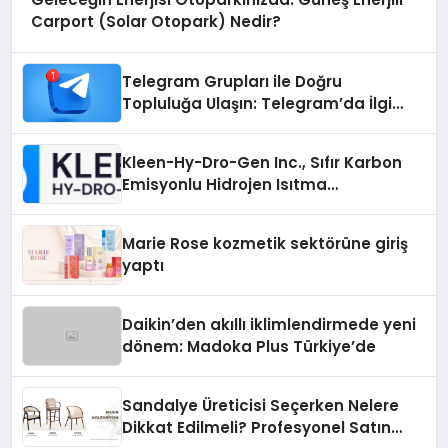
Carport (Solar Otopark) Nedir?
Telegram Grupları ile Doğru
Topluluğa Ulaşın: Telegram’da İlgi
Alanına Uygun Grup Bulma
Kleen-Hy-Dro-Gen Inc., Sıfır Karbon
Emisyonlu Hidrojen Isıtma
Teknolojisinde ISO ve TSSA
Düzenleyici Onaylarını Aldı
Marie Rose kozmetik sektörüne giriş
yaptı
Daikin’den akıllı iklimlendirmede yeni
dönem: Madoka Plus Türkiye’de
Sandalye Üreticisi Seçerken Nelere
Dikkat Edilmeli? Profesyonel Satın