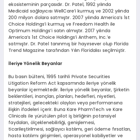
ekosisteminin parçasıdır. Dr. Patel, 1992 yılında
Medicaid sağlayıcısı WellCare’i kurmuş ve 2002 yılında
200 milyon dolara satmıştır. 2007 yılında America’s 1st
Choice Holdings’i kurmuş ve Freedom Health ile
Optimum Holdings’i satın almıştır. 2017 yılında
America’s 1st Choice Holdings’i Anthem, Inc.’e
satmıştır. Dr. Patel tanınmış bir hayırsever olup Florida
Trend Magazine tarafından Yılın Floridalısı seçilmiştir.
İleriye Y
ö
nelik Beyanlar
Bu basın bülteni, 1995 tarihli Private Securities
Litigation Reform Act kapsamında ileriye yönelik
beyanlar içermektedir. İleriye yönelik beyanlar, Şirketin
beklentileri, inançları, planları, hedefleri, niyetleri,
stratejileri, gelecekteki olayları veya performansına
ilişkin ifadeleri içerir. Buna Kare PharmTech ve Kare
Clinicals ile yürütülen pilot iş birliğinin potansiyel
faydaları, ölçeklenebilirliği, genişlemesi,
ticarileştirilmesi, sağlayıcı katılımı, geri ödeme fırsatları,
hasta katılımı girişimleri, operasyonel kabiliyetler ve