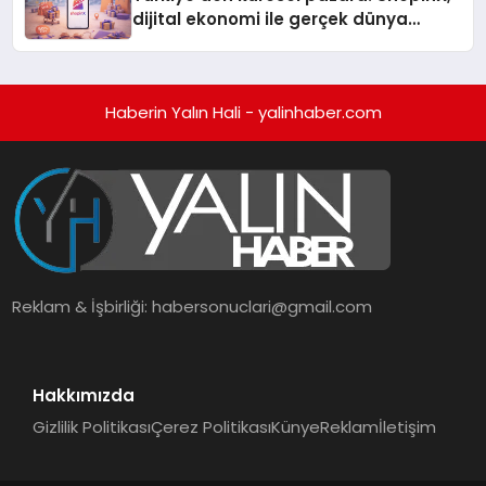
dijital ekonomi ile gerçek dünya
alışverişini bir araya getirmeyi
hedefliyor
Haberin Yalın Hali - yalinhaber.com
Reklam & İşbirliği:
habersonuclari@gmail.com
Hakkımızda
Gizlilik Politikası
Çerez Politikası
Künye
Reklam
İletişim