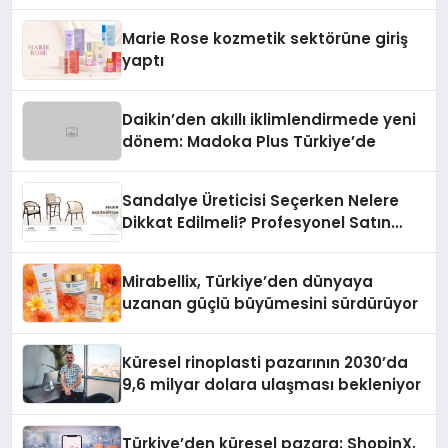
Teknolojisinde ISO ve TSSA
Düzenleyici Onaylarını Aldı
Marie Rose kozmetik sektörüne giriş
yaptı
Daikin’den akıllı iklimlendirmede yeni
dönem: Madoka Plus Türkiye’de
Sandalye Üreticisi Seçerken Nelere
Dikkat Edilmeli? Profesyonel Satın
Alma Rehberi
Mirabellix, Türkiye’den dünyaya
uzanan güçlü büyümesini sürdürüyor
Küresel rinoplasti pazarının 2030’da
9,6 milyar dolara ulaşması bekleniyor
Türkiye’den küresel pazara: ShopinX,