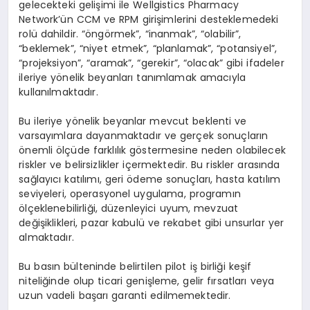
gelecekteki gelişimi ile Wellgistics Pharmacy
Network’ün CCM ve RPM girişimlerini desteklemedeki
rolü dahildir. “öngörmek”, “inanmak”, “olabilir”,
“beklemek”, “niyet etmek”, “planlamak”, “potansiyel”,
“projeksiyon”, “aramak”, “gerekir”, “olacak” gibi ifadeler
ileriye yönelik beyanları tanımlamak amacıyla
kullanılmaktadır.
Bu ileriye yönelik beyanlar mevcut beklenti ve
varsayımlara dayanmaktadır ve gerçek sonuçların
önemli ölçüde farklılık göstermesine neden olabilecek
riskler ve belirsizlikler içermektedir. Bu riskler arasında
sağlayıcı katılımı, geri ödeme sonuçları, hasta katılım
seviyeleri, operasyonel uygulama, programın
ölçeklenebilirliği, düzenleyici uyum, mevzuat
değişiklikleri, pazar kabulü ve rekabet gibi unsurlar yer
almaktadır.
Bu basın bülteninde belirtilen pilot iş birliği keşif
niteliğinde olup ticari genişleme, gelir fırsatları veya
uzun vadeli başarı garanti edilmemektedir.