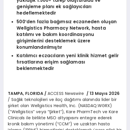
yaklaşık 1.500+ talep oluşturuldu ve
genişleme planı ek sağlayıcıları
hedeflemektedir
500
’
den fazla bağımsız eczaneden oluşan
Wellgistics Pharmacy Network, hasta
katılımı ve bakım koordinasyonu
girişimlerini desteklemek üzere
konumlandırılmıştır
Katılımcı eczacıların yeni klinik hizmet gelir
fırsatlarına erişim sağlaması
beklenmektedir
TAMPA, FLORIDA /
ACCESS Newswire
/ 13 Mayıs 2026
/ Sağlık teknolojileri ve ilaç dağıtımı alanında lider bir
şirket olan Wellgistics Health, Inc. (NASDAQ:WGRX)
(“Wellgistics” veya “Şirket”), Kare PharmTech ve Kare
Clinicals ile birlikte MSO altyapısını entegre ederek
kronik bakım yönetimi (“CCM”) ve uzaktan hasta
izleme (“RPM”) hizmetlerini desteklemek üzere pilot bir