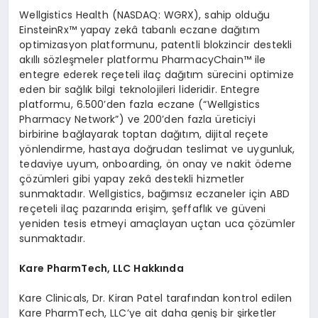
Wellgistics Health (NASDAQ: WGRX), sahip olduğu
EinsteinRx™ yapay zekâ tabanlı eczane dağıtım
optimizasyon platformunu, patentli blokzincir destekli
akıllı sözleşmeler platformu PharmacyChain™ ile
entegre ederek reçeteli ilaç dağıtım sürecini optimize
eden bir sağlık bilgi teknolojileri lideridir. Entegre
platformu, 6.500’den fazla eczane (“Wellgistics
Pharmacy Network”) ve 200’den fazla üreticiyi
birbirine bağlayarak toptan dağıtım, dijital reçete
yönlendirme, hastaya doğrudan teslimat ve uygunluk,
tedaviye uyum, onboarding, ön onay ve nakit ödeme
çözümleri gibi yapay zekâ destekli hizmetler
sunmaktadır. Wellgistics, bağımsız eczaneler için ABD
reçeteli ilaç pazarında erişim, şeffaflık ve güveni
yeniden tesis etmeyi amaçlayan uçtan uca çözümler
sunmaktadır.
Kare PharmTech, LLC Hakkında
Kare Clinicals, Dr. Kiran Patel tarafından kontrol edilen
Kare PharmTech, LLC’ye ait daha geniş bir şirketler