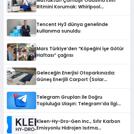
Mutfaktan Çamaşır Odasına Evin
Ritmini Korumak: Whirlpool
Cihazlarında Dürüst Teknik Destek
Deneyimi
Tencent Hy3 dünya genelinde
kullanıma sunuldu
Mars Türkiye’den “Köpeğini İşe Götür
Haftası” çağrısı
Geleceğin Enerjisi Otoparkınızda:
Güneş Enerjili Carport (Solar
Otopark) Nedir?
Telegram Grupları ile Doğru
Topluluğa Ulaşın: Telegram’da İlgi
Alanına Uygun Grup Bulma
Kleen-Hy-Dro-Gen Inc., Sıfır Karbon
Emisyonlu Hidrojen Isıtma