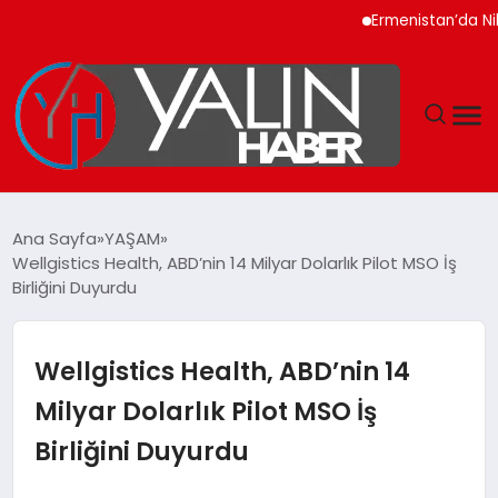
Ermenistan’da Nikol Paş
GÜNDEM
Ana Sayfa
YAŞAM
Wellgistics Health, ABD’nin 14 Milyar Dolarlık Pilot MSO İş
SPOR
Birliğini Duyurdu
DÜNYA
Wellgistics Health, ABD’nin 14
EKONOMİ
Milyar Dolarlık Pilot MSO İş
Birliğini Duyurdu
YAŞAM