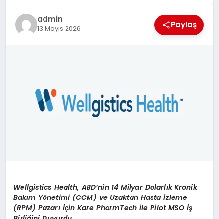
EĞİTİM
admin
Paylaş
13 Mayıs 2026
TEKNOLOJİ
MAGAZİN
SAĞLIK
Wellgistics Health, ABD’nin 14 Milyar Dolarlık Kronik
Bakım Yönetimi (CCM) ve Uzaktan Hasta İzleme
(RPM) Pazarı İçin Kare PharmTech ile Pilot MSO İş
Birliğini Duyurdu