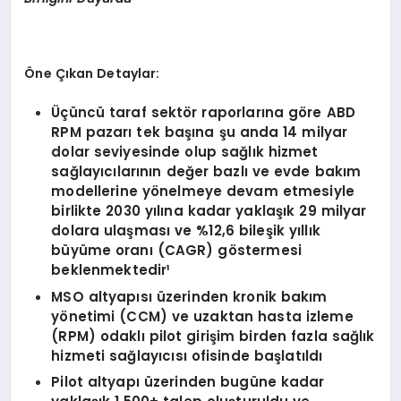
Öne Çıkan Detaylar:
Üçüncü taraf sekt
ö
r raporlarına g
ö
re ABD
RPM pazarı tek başına şu anda 14 milyar
dolar seviyesinde olup sağlık hizmet
sağlayıcılarını
n de
ğer bazlı ve evde bakım
modellerine y
ö
nelmeye devam etmesiyle
birlikte 2030 yılına kadar yaklaşık 29 milyar
dolara ulaş
mas
ı ve %12,6 bileşik yıllık
büyüme oranı (CAGR) g
ö
stermesi
beklenmektedir¹
MSO altyapısı üzerinden kronik bakım
y
ö
netimi (CCM) ve uzaktan hasta izleme
(RPM) odaklı pilot girişim birden fazla sağlık
hizmeti sağlayıcısı ofisinde başlatıldı
Pilot altyapı üzerinden bugüne kadar