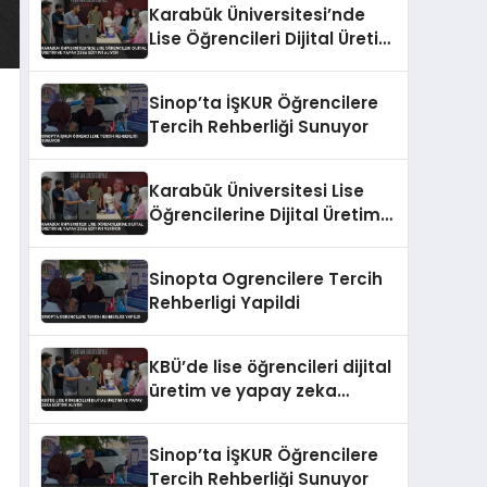
Karabük Üniversitesi’nde
Lise Öğrencileri Dijital Üretim
ve Yapay Zeka Eğitimi Alıyor
Sinop’ta İŞKUR Öğrencilere
Tercih Rehberliği Sunuyor
Karabük Üniversitesi Lise
Öğrencilerine Dijital Üretim
ve Yapay Zeka Eğitimi
Veriyor
Sinopta Ogrencilere Tercih
Rehberligi Yapildi
KBÜ’de lise öğrencileri dijital
üretim ve yapay zeka
eğitimi alıyor
Sinop’ta İŞKUR Öğrencilere
Tercih Rehberliği Sunuyor