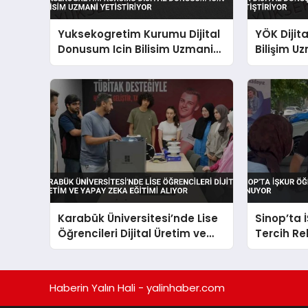
Yuksekogretim Kurumu Dijital
YÖK Dijit
Donusum Icin Bilisim Uzmani
Bilişim Uz
Yetistiriyor
Karabük Üniversitesi’nde Lise
Sinop’ta 
Öğrencileri Dijital Üretim ve
Tercih Re
Yapay Zeka Eğitimi Alıyor
Haberin Yalın Hali - yalinhaber.com