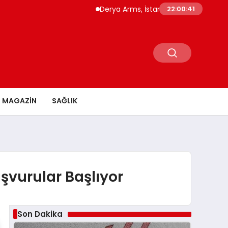
Derya Arms, İstanbul Prohunt 2026’da yeni 
22:00:42
MAGAZİN
SAĞLIK
şvurular Başlıyor
Son Dakika