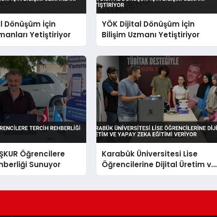
al Dönüşüm İçin
YÖK Dijital Dönüşüm İçin
manları Yetiştiriyor
Bilişim Uzmanı Yetiştiriyor
İŞKUR Öğrencilere
Karabük Üniversitesi Lise
hberliği Sunuyor
Öğrencilerine Dijital Üretim ve
Yapay Zeka Eğitimi Veriyor