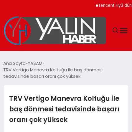
Tencent Hy3 dünya gen
GÜNDEM
Ana Sayfa
YAŞAM
TRV Vertigo Manevra Koltuğu ile baş dönmesi
SPOR
tedavisinde başarı oranı çok yüksek
DÜNYA
TRV Vertigo Manevra Koltuğu ile
EKONOMİ
baş dönmesi tedavisinde başarı
oranı çok yüksek
YAŞAM