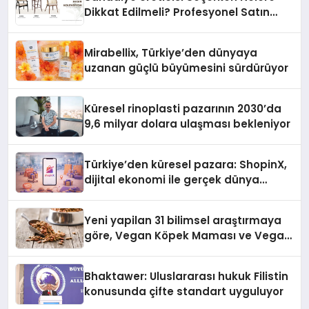
Dikkat Edilmeli? Profesyonel Satın
Alma Rehberi
Mirabellix, Türkiye’den dünyaya
uzanan güçlü büyümesini sürdürüyor
Küresel rinoplasti pazarının 2030’da
9,6 milyar dolara ulaşması bekleniyor
Türkiye’den küresel pazara: ShopinX,
dijital ekonomi ile gerçek dünya
alışverişini bir araya getirmeyi
hedefliyor
Yeni yapilan 31 bilimsel araştırmaya
göre, Vegan Köpek Maması ve Vegan
Kedi Mamasının İyi Sindirildiğini
Ortaya Koydu
Bhaktawer: Uluslararası hukuk Filistin
konusunda çifte standart uyguluyor