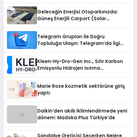
Geleceğin Enerjisi Otoparkınızda:
Güneş Enerjili Carport (Solar
Otopark) Nedir?
Telegram Grupları ile Doğru
Topluluğa Ulaşın: Telegram’da İlgi
Alanına Uygun Grup Bulma
Kleen-Hy-Dro-Gen Inc., Sıfır Karbon
Emisyonlu Hidrojen Isıtma
Teknolojisinde ISO ve TSSA
Düzenleyici Onaylarını Aldı
Marie Rose kozmetik sektörüne giriş
yaptı
Daikin’den akıllı iklimlendirmede yeni
dönem: Madoka Plus Türkiye’de
Sandalye Üreticisi Seçerken Nelere