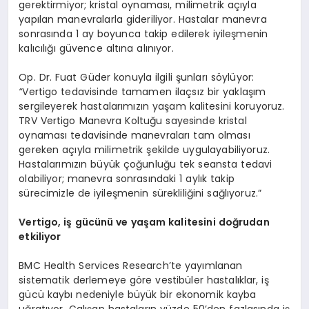
gerektirmiyor; kristal oynaması, milimetrik açıyla
yapılan manevralarla gideriliyor. Hastalar manevra
sonrasında 1 ay boyunca takip edilerek iyileşmenin
kalıcılığı güvence altına alınıyor.
Op. Dr. Fuat Güder konuyla ilgili şunları söylüyor:
“
Vertigo tedavisinde tamamen ilaçsız bir yaklaşım
sergileyerek hastalarımızın yaşam kalitesini koruyoruz.
TRV Vertigo Manevra Koltuğu sayesinde kristal
oynaması tedavisinde manevraları tam olması
gereken açıyla milimetrik şekilde uygulayabiliyoruz.
Hastalarımızın büyük çoğunluğu tek seansta tedavi
olabiliyor; manevra sonrasındaki 1 aylık takip
sürecimizle de iyileşmenin sürekliliğini sağlıyoruz.”
Vertigo, iş gücünü ve yaşam kalitesini doğrudan
etkiliyor
BMC Health Services Research’te yayımlanan
sistematik derlemeye göre vestibüler hastalıklar, iş
gücü kaybı nedeniyle büyük bir ekonomik kayba
uğratıyor. Çalışan hastaların yüzde 50’den fazlasında iş