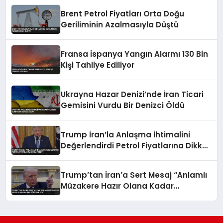
Brent Petrol Fiyatları Orta Doğu
Geriliminin Azalmasıyla Düştü
Fransa İspanya Yangın Alarmı 130 Bin
Kişi Tahliye Ediliyor
Ukrayna Hazar Denizi’nde İran Ticari
Gemisini Vurdu Bir Denizci Öldü
Trump İran’la Anlaşma İhtimalini
Değerlendirdi Petrol Fiyatlarına Dikkat
Çekti
Trump’tan İran’a Sert Mesaj “Anlamlı
Müzakere Hazır Olana Kadar
Görüşme Yok”