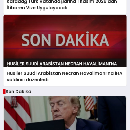
Karadağ Türk Vatandaşlarına 1 Kasım 2026’dan
İtibaren Vize Uygulayacak
Husiler Suudi Arabistan Necran Havalimanı’na İHA
saldırısı düzenledi
Son Dakika