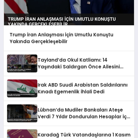
Trump İran Anlaşması İçin Umutlu Konuştu
Yakında Gerçekleşebilir
Tayland’da Okul Katliamı: 14
Yaşındaki Saldırgan Önce Ailesini
Vurdu
Irak ABD Suudi Arabistan Saldırılarını
Kınadı Egemenlik İhlali Dedi
Lübnan’da Mudiler Bankaları Ateşe
Verdi 7 Yıldır Dondurulan Hesaplar İçin
Eylem Yaptı
Karadağ Türk Vatandaşlarına 1 Kasım