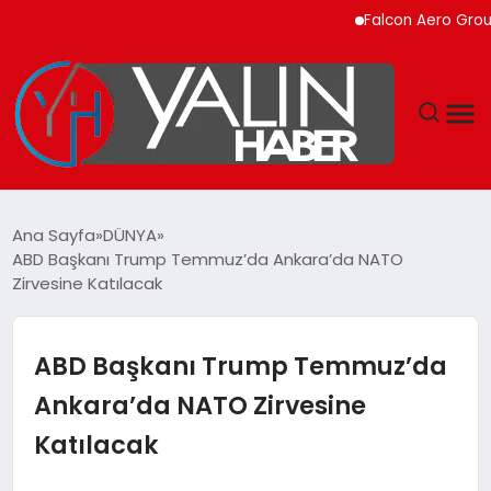
Falcon Aero Group, Kür
GÜNDEM
Ana Sayfa
DÜNYA
ABD Başkanı Trump Temmuz’da Ankara’da NATO
SPOR
Zirvesine Katılacak
DÜNYA
ABD Başkanı Trump Temmuz’da
EKONOMİ
Ankara’da NATO Zirvesine
Katılacak
YAŞAM