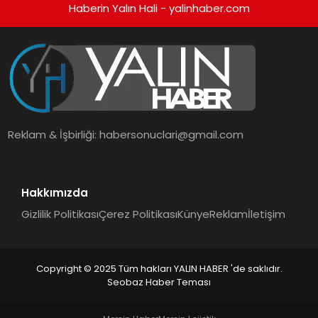
Haberin Yalın Hali - yalinhaber.com
Reklam & İşbirliği:
habersonuclari@gmail.com
Hakkımızda
Gizlilik Politikası
Çerez Politikası
Künye
Reklam
İletişim
Copyright © 2025 Tüm hakları YALIN HABER 'de saklıdır.
Seobaz Haber Teması