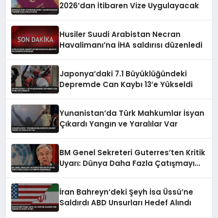
2026’dan İtibaren Vize Uygulayacak
Husiler Suudi Arabistan Necran
Havalimanı’na İHA saldırısı düzenledi
Japonya’daki 7.1 Büyüklüğündeki
Depremde Can Kaybı 13’e Yükseldi
Yunanistan’da Türk Mahkumlar İsyan
Çıkardı Yangın ve Yaralılar Var
BM Genel Sekreteri Guterres’ten Kritik
Uyarı: Dünya Daha Fazla Çatışmayı
Kaldıramaz
İran Bahreyn’deki Şeyh İsa Üssü’ne
Saldırdı ABD Unsurları Hedef Alındı