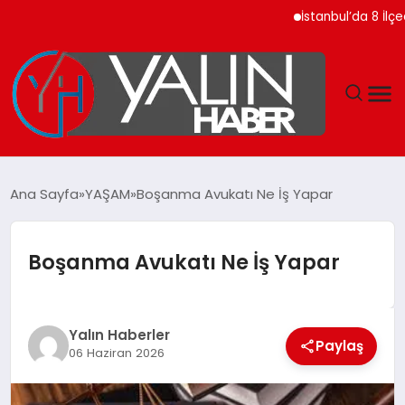
İstanbul’da 8 İlçede 20
GÜNDEM
Ana Sayfa
YAŞAM
Boşanma Avukatı Ne İş Yapar
SPOR
Boşanma Avukatı Ne İş Yapar
DÜNYA
EKONOMİ
Yalın Haberler
Paylaş
06 Haziran 2026
YAŞAM