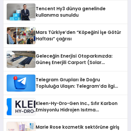
Deneyimi
Tencent Hy3 dünya genelinde
kullanıma sunuldu
Mars Türkiye’den “Köpeğini İşe Götür
Haftası” çağrısı
Geleceğin Enerjisi Otoparkınızda:
Güneş Enerjili Carport (Solar
Otopark) Nedir?
Telegram Grupları ile Doğru
Topluluğa Ulaşın: Telegram’da İlgi
Alanına Uygun Grup Bulma
Kleen-Hy-Dro-Gen Inc., Sıfır Karbon
Emisyonlu Hidrojen Isıtma
Teknolojisinde ISO ve TSSA
Düzenleyici Onaylarını Aldı
Marie Rose kozmetik sektörüne giriş