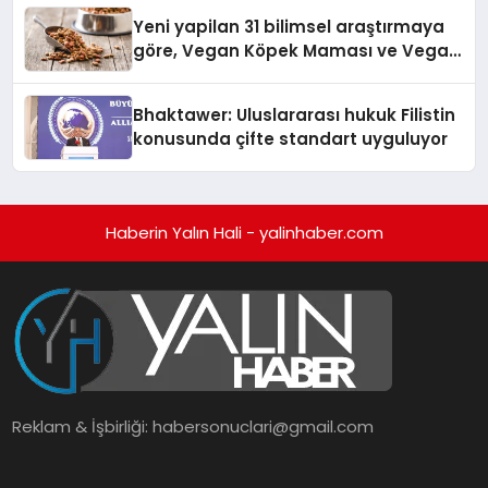
hedefliyor
Yeni yapilan 31 bilimsel araştırmaya
göre, Vegan Köpek Maması ve Vegan
Kedi Mamasının İyi Sindirildiğini
Ortaya Koydu
Bhaktawer: Uluslararası hukuk Filistin
konusunda çifte standart uyguluyor
Haberin Yalın Hali - yalinhaber.com
Reklam & İşbirliği:
habersonuclari@gmail.com