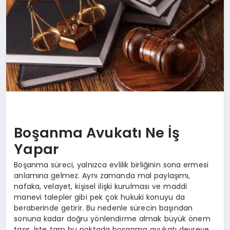
EĞİTİM
TEKNOLOJİ
MAGAZİN
SAĞLIK
Boşanma Avukatı Ne İş
Yapar
Boşanma süreci, yalnızca evlilik birliğinin sona ermesi
anlamına gelmez. Aynı zamanda mal paylaşımı,
nafaka, velayet, kişisel ilişki kurulması ve maddi
manevi talepler gibi pek çok hukuki konuyu da
beraberinde getirir. Bu nedenle sürecin başından
sonuna kadar doğru yönlendirme almak büyük önem
taşır. İşte tam bu noktada boşanma avukatı devreye