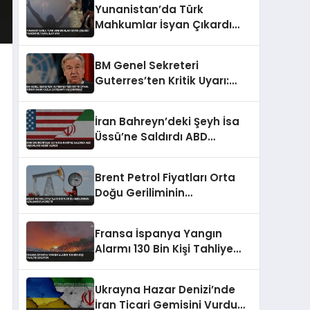
Yunanistan’da Türk
Mahkumlar İsyan Çıkardı
Yangın ve Yaralılar Var
BM Genel Sekreteri
Guterres’ten Kritik Uyarı:
Dünya Daha Fazla
Çatışmayı Kaldıramaz
İran Bahreyn’deki Şeyh İsa
Üssü’ne Saldırdı ABD
Unsurları Hedef Alındı
Brent Petrol Fiyatları Orta
Doğu Geriliminin
Azalmasıyla Düştü
Fransa İspanya Yangın
Alarmı 130 Bin Kişi Tahliye
Ediliyor
Ukrayna Hazar Denizi’nde
İran Ticari Gemisini Vurdu