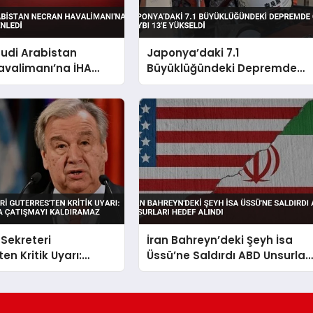
uudi Arabistan
Japonya’daki 7.1
avalimanı’na İHA
Büyüklüğündeki Depremde
düzenledi
Can Kaybı 13’e Yükseldi
Sekreteri
İran Bahreyn’deki Şeyh İsa
en Kritik Uyarı:
Üssü’ne Saldırdı ABD Unsurları
ha Fazla Çatışmayı
Hedef Alındı
az