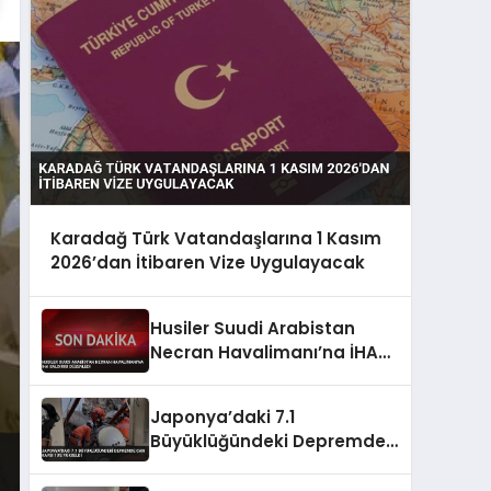
Karadağ Türk Vatandaşlarına 1 Kasım
2026’dan İtibaren Vize Uygulayacak
Husiler Suudi Arabistan
Necran Havalimanı’na İHA
saldırısı düzenledi
Japonya’daki 7.1
Büyüklüğündeki Depremde
Can Kaybı 13’e Yükseldi