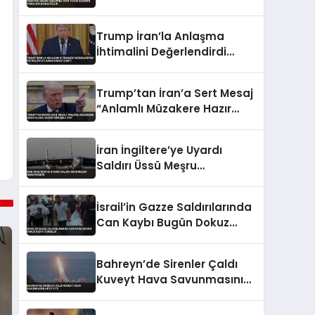
Bir Denizci Öldü
Trump İran’la Anlaşma
İhtimalini Değerlendirdi
Petrol Fiyatlarına Dikkat
Çekti
Trump’tan İran’a Sert Mesaj
“Anlamlı Müzakere Hazır
Olana Kadar Görüşme Yok”
İran İngiltere’ye Uyardı
Saldırı Üssü Meşru
Hedefimizdir
İsrail’in Gazze Saldırılarında
Can Kaybı Bugün Dokuz
Kişiye Yükseldi
Bahreyn’de Sirenler Çaldı
Kuveyt Hava Savunmasını
Aktif Etti