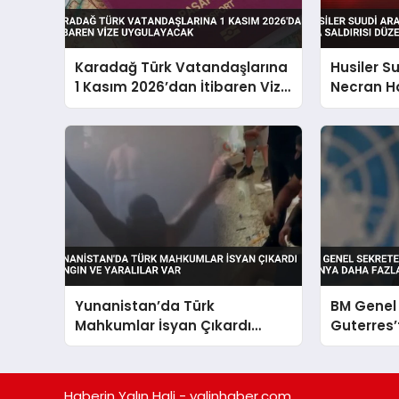
Karadağ Türk Vatandaşlarına
Husiler S
1 Kasım 2026’dan İtibaren Vize
Necran H
Uygulayacak
saldırısı 
Yunanistan’da Türk
BM Genel 
Mahkumlar İsyan Çıkardı
Guterres’t
Yangın ve Yaralılar Var
Dünya Da
Kaldıram
Haberin Yalın Hali - yalinhaber.com