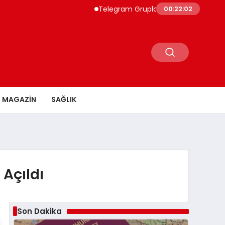
Telegram Grupları ile Doğru Topluluğa Ulaş
00:22:03
MAGAZİN
SAĞLIK
 Açıldı
Son Dakika