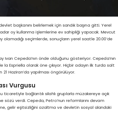
vlet başkanını belirlemek için sandık başına gitti. Yerel
 kadar oy kullanma işlemlerine ev sahipliği yapacak. Mevcut
 olamadığı seçimlerde, sonuçların yerel saatle 20.00’de
aday Ivan Cepeda’nın önde olduğunu gösteriyor. Cepeda’nın
la Espriella olarak öne çıkıyor. Hiçbir adayın ilk turda salt
 21 Haziran’da yapılması öngörülüyor.
ası Vurgusu
caretiyle bağlantılı silahlı gruplarla müzakereye açık
rme sözü verdi. Cepeda, Petro’nun reformlarını devam
, gelir eşitsizliğini azaltma ve devletin sosyal alandaki