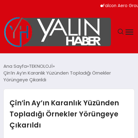
Falcon Aero Group, Kür
GÜNDEM
Ana Sayfa
TEKNOLOJİ
Çin’in Ay’ın Karanlık Yüzünden Topladığı Örnekler
SPOR
Yörüngeye Çıkarıldı
DÜNYA
Çin’in Ay’ın Karanlık Yüzünden
EKONOMİ
Topladığı Örnekler Yörüngeye
Çıkarıldı
YAŞAM