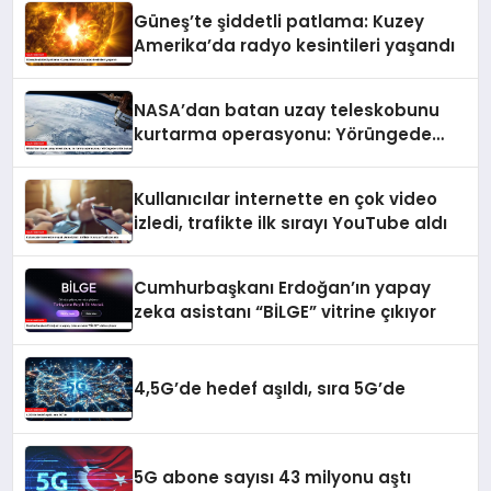
Güneş’te şiddetli patlama: Kuzey
Amerika’da radyo kesintileri yaşandı
NASA’dan batan uzay teleskobunu
kurtarma operasyonu: Yörüngede
kritik buluşma
Kullanıcılar internette en çok video
izledi, trafikte ilk sırayı YouTube aldı
Cumhurbaşkanı Erdoğan’ın yapay
zeka asistanı “BİLGE” vitrine çıkıyor
4,5G’de hedef aşıldı, sıra 5G’de
5G abone sayısı 43 milyonu aştı