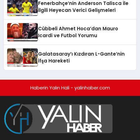
Fenerbahçe’nin Anderson Talisca İle
İlgili Heyecan Verici Gelişmeleri
Cübbeli Ahmet Hoca’dan Mauro
Icardi ve Futbol Yorumu
Galatasaray’ı Kızdıran L-Gante’nin
İfşa Hareketi
Haberin Yalın Hali - yalinhaber.com