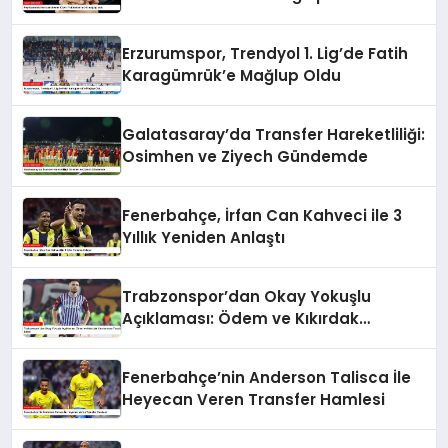
Erzurumspor, Trendyol 1. Lig’de Fatih
Karagümrük’e Mağlup Oldu
Galatasaray’da Transfer Hareketliliği:
Osimhen ve Ziyech Gündemde
Fenerbahçe, İrfan Can Kahveci ile 3
Yıllık Yeniden Anlaştı
Trabzonspor’dan Okay Yokuşlu
Açıklaması: Ödem ve Kıkırdak
Yaralanması Tespit Edildi
Fenerbahçe’nin Anderson Talisca İle
Heyecan Veren Transfer Hamlesi