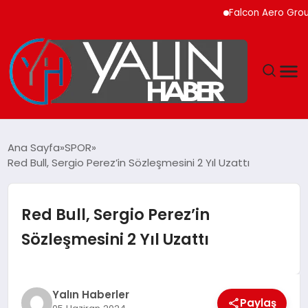
Falcon Aero Group, Kür
GÜNDEM
Ana Sayfa
SPOR
Red Bull, Sergio Perez’in Sözleşmesini 2 Yıl Uzattı
SPOR
DÜNYA
Red Bull, Sergio Perez’in
Sözleşmesini 2 Yıl Uzattı
EKONOMİ
YAŞAM
Yalın Haberler
Paylaş