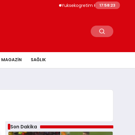
Yuksekogretim Kurumu Dijital Donusum Ici
17:58:24
MAGAZİN
SAĞLIK
Son Dakika