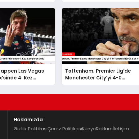
tappen Las Vegas
Tottenham, Premier Lig’de
x’sinde 4. Kez
Manchester City’yi 4-0
 Oldu
Yenerek Büyük Şok Yarattı
Hakkımızda
Gizlilik Politikası
Çerez Politikası
Künye
Reklam
İletişim