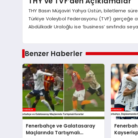
THY ve TVF’den Açıklamalar
THY Basın Müşaviri Yahya Üstün, biletleme süre
Türkiye Voleybol Federasyonu (TVF) gerçeğe ayk
Abdülkadir Uraloğlu ise ‘business’ sınıfında sey
Benzer Haberler
Fenerbahçe ve Galatasaray
Fenerbah
Maçlarında Tartışmalı
Kayserisp