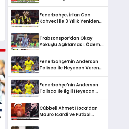
Ziyech Gündemde
Fenerbahçe, İrfan Can
Kahveci ile 3 Yıllık Yeniden
Anlaştı
Trabzonspor’dan Okay
Yokuşlu Açıklaması: Ödem
ve Kıkırdak Yaralanması
Tespit Edildi
Fenerbahçe’nin Anderson
Talisca İle Heyecan Veren
Transfer Hamlesi
Fenerbahçe’nin Anderson
Talisca İle İlgili Heyecan
Verici Gelişmeleri
Cübbeli Ahmet Hoca’dan
Mauro Icardi ve Futbol
2
Yorumu