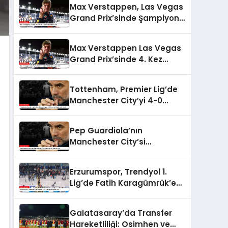
Max Verstappen, Las Vegas
Grand Prix’sinde Şampiyon
Oldu!
Max Verstappen Las Vegas
Grand Prix’sinde 4. Kez
Şampiyon Oldu
Tottenham, Premier Lig’de
Manchester City’yi 4-0
Yenerek Büyük Şok Yarattı
Pep Guardiola’nın
Manchester City’si
Tottenham’a 4-0 mağlup
oldu
Erzurumspor, Trendyol 1.
Lig’de Fatih Karagümrük’e
Mağlup Oldu
Galatasaray’da Transfer
Hareketliliği: Osimhen ve