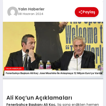
EĞİTİM
Yalın Haberler
Paylaş
08 Haziran 2024
TEKNOLOJİ
MAGAZİN
SAĞLIK
Ali Koç’un Açıklamaları
Fenerbahçe Başkanı Ali Koç,
lig sona erdikten hemen