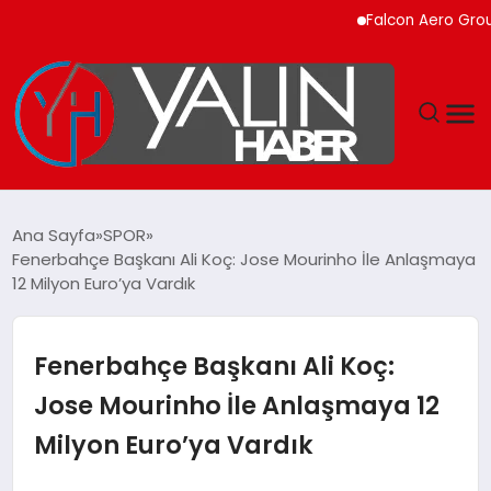
Falcon Aero Group, Kür
GÜNDEM
Ana Sayfa
SPOR
Fenerbahçe Başkanı Ali Koç: Jose Mourinho İle Anlaşmaya
SPOR
12 Milyon Euro’ya Vardık
DÜNYA
Fenerbahçe Başkanı Ali Koç:
EKONOMİ
Jose Mourinho İle Anlaşmaya 12
Milyon Euro’ya Vardık
YAŞAM