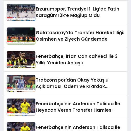
Erzurumspor, Trendyol 1. Lig’de Fatih
Karagümrük’e Mağlup Oldu
Galatasaray’da Transfer Hareketliliği:
Osimhen ve Ziyech Gündemde
Fenerbahçe, İrfan Can Kahveci ile 3
Yıllık Yeniden Anlaştı
Trabzonspor’dan Okay Yokuşlu
Açıklaması: Ödem ve Kıkırdak
Yaralanması Tespit Edildi
Fenerbahçe’nin Anderson Talisca İle
Heyecan Veren Transfer Hamlesi
Fenerbahçe’nin Anderson Talisca İle