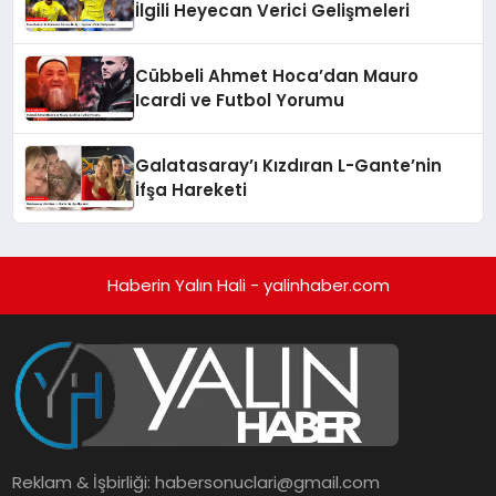
İlgili Heyecan Verici Gelişmeleri
Cübbeli Ahmet Hoca’dan Mauro
Icardi ve Futbol Yorumu
Galatasaray’ı Kızdıran L-Gante’nin
İfşa Hareketi
Haberin Yalın Hali - yalinhaber.com
Reklam & İşbirliği:
habersonuclari@gmail.com