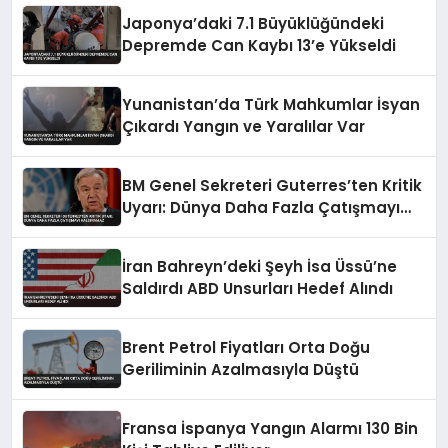
Japonya’daki 7.1 Büyüklüğündeki
Depremde Can Kaybı 13’e Yükseldi
Yunanistan’da Türk Mahkumlar İsyan
Çıkardı Yangın ve Yaralılar Var
BM Genel Sekreteri Guterres’ten Kritik
Uyarı: Dünya Daha Fazla Çatışmayı
Kaldıramaz
İran Bahreyn’deki Şeyh İsa Üssü’ne
Saldırdı ABD Unsurları Hedef Alındı
Brent Petrol Fiyatları Orta Doğu
Geriliminin Azalmasıyla Düştü
Fransa İspanya Yangın Alarmı 130 Bin