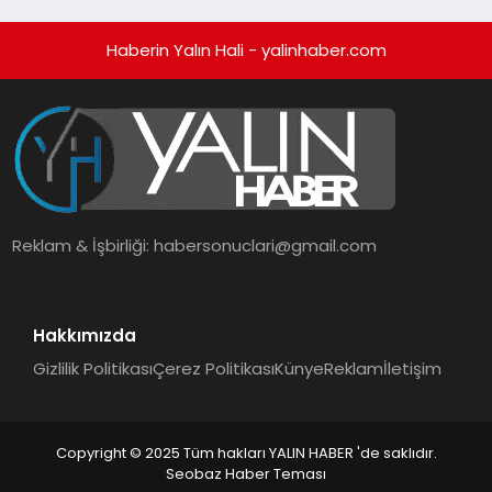
Haberin Yalın Hali - yalinhaber.com
Reklam & İşbirliği:
habersonuclari@gmail.com
Hakkımızda
Gizlilik Politikası
Çerez Politikası
Künye
Reklam
İletişim
Copyright © 2025 Tüm hakları YALIN HABER 'de saklıdır.
Seobaz Haber Teması