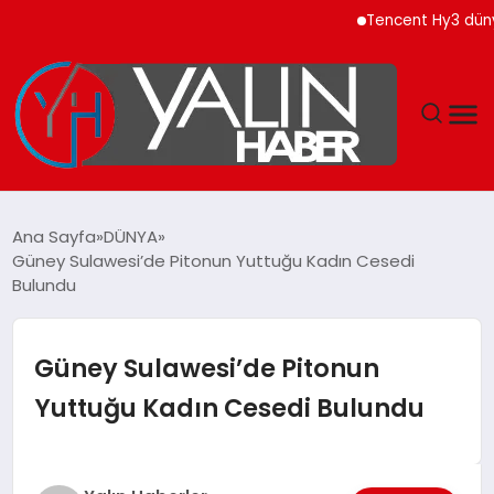
Tencent Hy3 dünya gen
GÜNDEM
Ana Sayfa
DÜNYA
Güney Sulawesi’de Pitonun Yuttuğu Kadın Cesedi
SPOR
Bulundu
DÜNYA
Güney Sulawesi’de Pitonun
EKONOMİ
Yuttuğu Kadın Cesedi Bulundu
YAŞAM