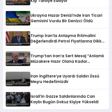
Kişi Tahliye Ediliyor
Ukrayna Hazar Denizi’nde İran Ticari
Gemisini Vurdu Bir Denizci Öldü
Trump İran’la Anlaşma İhtimalini
Değerlendirdi Petrol Fiyatlarına Dikkat
Çekti
Trump’tan İran’a Sert Mesaj “Anlamlı
Müzakere Hazır Olana Kadar
Görüşme Yok”
İran İngiltere’ye Uyardı Saldırı Üssü
Meşru Hedefimizdir
İsrail’in Gazze Saldırılarında Can
Kaybı Bugün Dokuz Kişiye Yükseldi