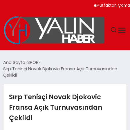
Mutfaktan Çamaşır Oda
GÜNDEM
Ana Sayfa
SPOR
Sırp Tenisçi Novak Djokovic Fransa Açık Turnuvasından
SPOR
Çekildi
DÜNYA
Sırp Tenisçi Novak Djokovic
EKONOMİ
Fransa Açık Turnuvasından
Çekildi
YAŞAM