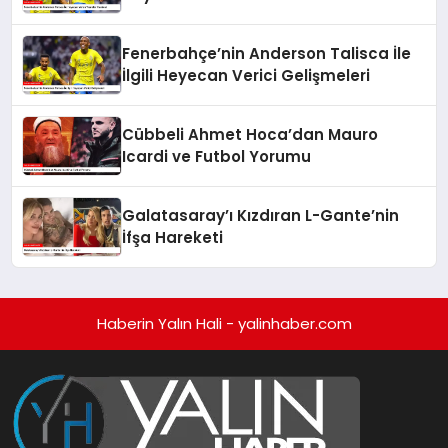
Fenerbahçe’nin Anderson Talisca İle
İlgili Heyecan Verici Gelişmeleri
Cübbeli Ahmet Hoca’dan Mauro
Icardi ve Futbol Yorumu
Galatasaray’ı Kızdıran L-Gante’nin
İfşa Hareketi
Haberin Yalın Hali - yalinhaber.com