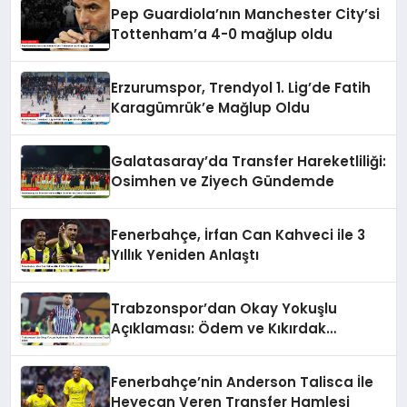
Pep Guardiola’nın Manchester City’si
Tottenham’a 4-0 mağlup oldu
Erzurumspor, Trendyol 1. Lig’de Fatih
Karagümrük’e Mağlup Oldu
Galatasaray’da Transfer Hareketliliği:
Osimhen ve Ziyech Gündemde
Fenerbahçe, İrfan Can Kahveci ile 3
Yıllık Yeniden Anlaştı
Trabzonspor’dan Okay Yokuşlu
Açıklaması: Ödem ve Kıkırdak
Yaralanması Tespit Edildi
Fenerbahçe’nin Anderson Talisca İle
Heyecan Veren Transfer Hamlesi