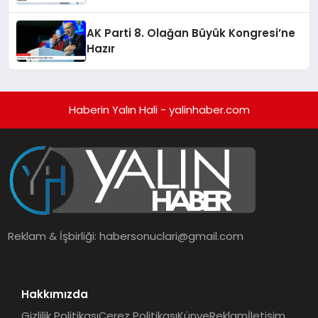
Kampanyaları Açıklaması
AK Parti 8. Olağan Büyük Kongresi’ne
Hazır
Haberin Yalın Hali - yalinhaber.com
Reklam & İşbirliği:
habersonuclari@gmail.com
Hakkımızda
Gizlilik Politikası
Çerez Politikası
Künye
Reklam
İletişim