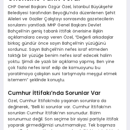
CHP Genel Başkanı Özgür Özel, İstanbul Büyükşehir
Belediyesi tarafından Beyoğlu’nda düzenlenen Şehit
Aileleri ve Gaziler Çalıştayı sonrasında gazetecilerin
sorularını yanıtladı. MHP Genel Başkanı Devlet
Bahçeli’nin geniş tabanlı ittifak önerisine ilişkin
açıklamalara cevap veren Özel, “Değerli arkadaşlar
birkaç gündür önce sayın Bahçeli’nin yüzüğünü
sordunuz. Sayın Bahçeli’nin nefes israf etmeden
taktığı bir yüzüğe benim nefes israf edecek halim
yoktu. Şimdi de yazılı bir açıklama yapmış. Ben yine
çok fazla nefes israf edip de kamuoyunu bu
yaratılmaya çalışılan suni tartışmayla meşgul etmek
istemem” şeklinde konuştu.
Cumhur İttifakı’nda Sorunlar Var
Özel, Cumhur İttifakı’nda yaşanan sorunlara da
değinerek, “Belli ki sorunlar var. Cumhur İttifakı’nın
sorunları Cumhur İttifakı’nın sorunudur. Bizim
sorunumuz değil. Son seçime bir siyasi partiyle ittifak
yaparak girmediğimizi unutmamalıyız. Tek başımıza