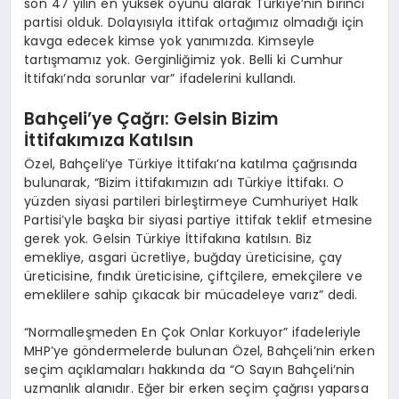
son 47 yılın en yüksek oyunu alarak Türkiye’nin birinci
partisi olduk. Dolayısıyla ittifak ortağımız olmadığı için
kavga edecek kimse yok yanımızda. Kimseyle
tartışmamız yok. Gerginliğimiz yok. Belli ki Cumhur
İttifakı’nda sorunlar var” ifadelerini kullandı.
Bahçeli’ye Çağrı: Gelsin Bizim
İttifakımıza Katılsın
Özel, Bahçeli’ye Türkiye İttifakı’na katılma çağrısında
bulunarak, “Bizim ittifakımızın adı Türkiye İttifakı. O
yüzden siyasi partileri birleştirmeye Cumhuriyet Halk
Partisi’yle başka bir siyasi partiye ittifak teklif etmesine
gerek yok. Gelsin Türkiye İttifakına katılsın. Biz
emekliye, asgari ücretliye, buğday üreticisine, çay
üreticisine, fındık üreticisine, çiftçilere, emekçilere ve
emeklilere sahip çıkacak bir mücadeleye varız” dedi.
“Normalleşmeden En Çok Onlar Korkuyor” ifadeleriyle
MHP’ye göndermelerde bulunan Özel, Bahçeli’nin erken
seçim açıklamaları hakkında da “O Sayın Bahçeli’nin
uzmanlık alanıdır. Eğer bir erken seçim çağrısı yaparsa