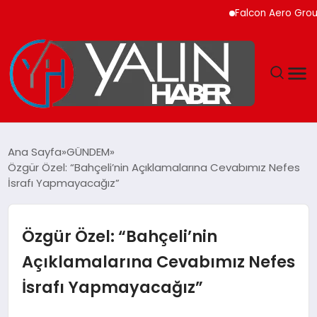
Falcon Aero Group, Kür
GÜNDEM
Ana Sayfa
GÜNDEM
Özgür Özel: “Bahçeli’nin Açıklamalarına Cevabımız Nefes
SPOR
İsrafı Yapmayacağız”
DÜNYA
Özgür Özel: “Bahçeli’nin
EKONOMİ
Açıklamalarına Cevabımız Nefes
İsrafı Yapmayacağız”
YAŞAM