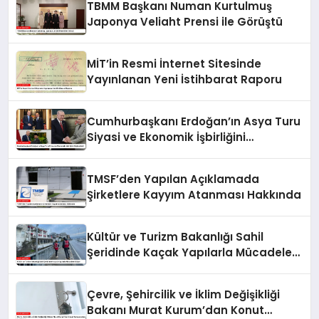
TBMM Başkanı Numan Kurtulmuş
Japonya Veliaht Prensi ile Görüştü
MİT’in Resmi İnternet Sitesinde
Yayınlanan Yeni İstihbarat Raporu
Cumhurbaşkanı Erdoğan’ın Asya Turu
Siyasi ve Ekonomik İşbirliğini
Güçlendirdi
TMSF’den Yapılan Açıklamada
Şirketlere Kayyım Atanması Hakkında
Kültür ve Turizm Bakanlığı Sahil
Şeridinde Kaçak Yapılarla Mücadele
Ediyor
Çevre, Şehircilik ve İklim Değişikliği
Bakanı Murat Kurum’dan Konut