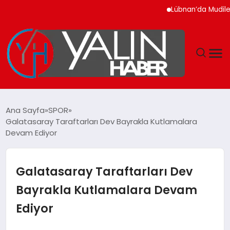
Lübnan’da Mudiler Bank
GÜNDEM
Ana Sayfa
SPOR
Galatasaray Taraftarları Dev Bayrakla Kutlamalara
SPOR
Devam Ediyor
DÜNYA
Galatasaray Taraftarları Dev
EKONOMİ
Bayrakla Kutlamalara Devam
Ediyor
YAŞAM