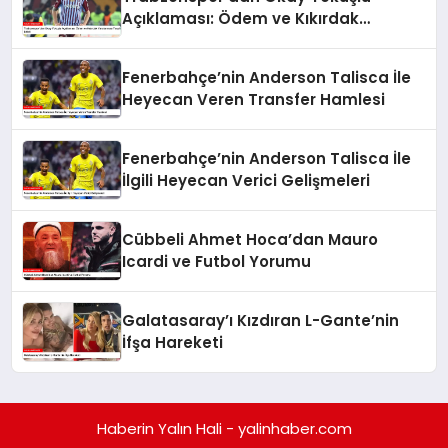
Açıklaması: Ödem ve Kıkırdak
Yaralanması Tespit Edildi
Fenerbahçe’nin Anderson Talisca İle
Heyecan Veren Transfer Hamlesi
Fenerbahçe’nin Anderson Talisca İle
İlgili Heyecan Verici Gelişmeleri
Cübbeli Ahmet Hoca’dan Mauro
Icardi ve Futbol Yorumu
Galatasaray’ı Kızdıran L-Gante’nin
İfşa Hareketi
Haberin Yalın Hali - yalinhaber.com