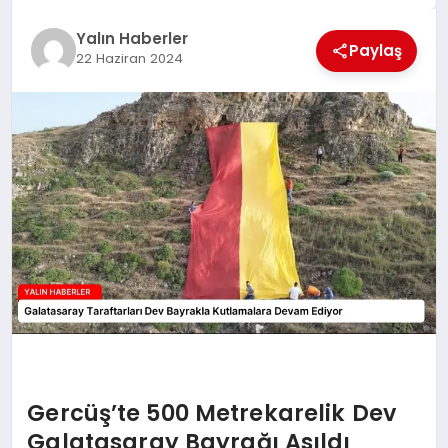
EĞİTİM
Yalın Haberler
Paylaş
22 Haziran 2024
TEKNOLOJİ
MAGAZİN
SAĞLIK
Gercüş’te 500 Metrekarelik Dev
Galatasaray Bayrağı Asıldı