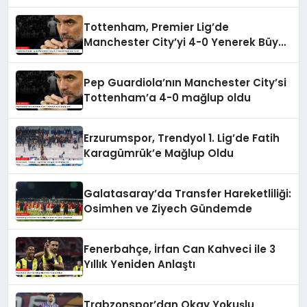
Tottenham, Premier Lig’de
Manchester City’yi 4-0 Yenerek Büyük
Şok Yarattı
Pep Guardiola’nın Manchester City’si
Tottenham’a 4-0 mağlup oldu
Erzurumspor, Trendyol 1. Lig’de Fatih
Karagümrük’e Mağlup Oldu
Galatasaray’da Transfer Hareketliliği:
Osimhen ve Ziyech Gündemde
Fenerbahçe, İrfan Can Kahveci ile 3
Yıllık Yeniden Anlaştı
Trabzonspor’dan Okay Yokuşlu