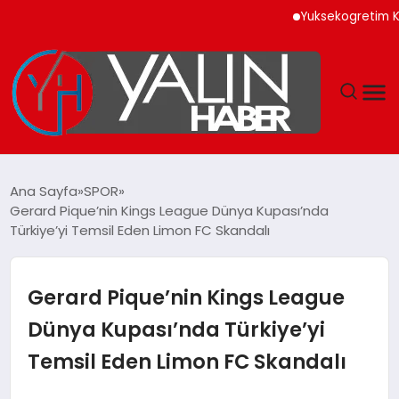
Yuksekogretim Kurumu D
GÜNDEM
Ana Sayfa
SPOR
Gerard Pique’nin Kings League Dünya Kupası’nda
SPOR
Türkiye’yi Temsil Eden Limon FC Skandalı
DÜNYA
Gerard Pique’nin Kings League
EKONOMİ
Dünya Kupası’nda Türkiye’yi
Temsil Eden Limon FC Skandalı
YAŞAM