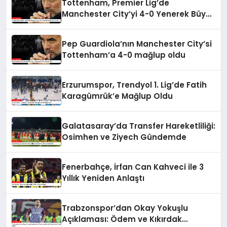
Tottenham, Premier Lig’de
Manchester City’yi 4-0 Yenerek Büyük
Şok Yarattı
Pep Guardiola’nın Manchester City’si
Tottenham’a 4-0 mağlup oldu
Erzurumspor, Trendyol 1. Lig’de Fatih
Karagümrük’e Mağlup Oldu
Galatasaray’da Transfer Hareketliliği:
Osimhen ve Ziyech Gündemde
Fenerbahçe, İrfan Can Kahveci ile 3
Yıllık Yeniden Anlaştı
Trabzonspor’dan Okay Yokuşlu
Açıklaması: Ödem ve Kıkırdak