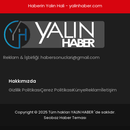
Haberin Yalın Hali - yalinhaber.com
Reklam & İşbirliği:
habersonuclari@gmail.com
Hakkımızda
Gizlilik Politikası
Çerez Politikası
Künye
Reklam
İletişim
Copyright © 2025 Tüm hakları YALIN HABER 'de saklıdır.
Seobaz Haber Teması