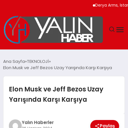
Derya Arms, İstanbul P
GÜNDEM
Ana Sayfa
TEKNOLOJİ
Elon Musk ve Jeff Bezos Uzay Yarışında Karşı Karşıya
SPOR
DÜNYA
Elon Musk ve Jeff Bezos Uzay
Yarışında Karşı Karşıya
EKONOMİ
YAŞAM
Yalın Haberler
Paylaş