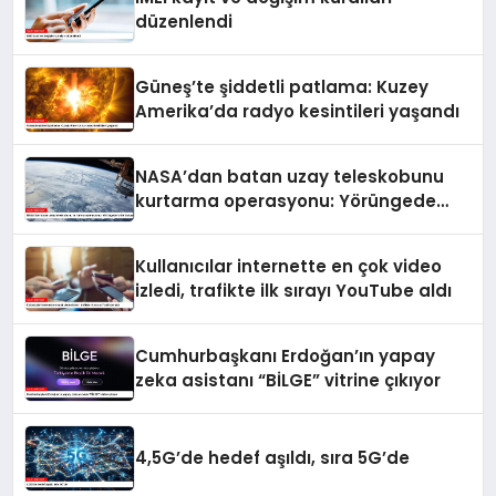
düzenlendi
Güneş’te şiddetli patlama: Kuzey
Amerika’da radyo kesintileri yaşandı
NASA’dan batan uzay teleskobunu
kurtarma operasyonu: Yörüngede
kritik buluşma
Kullanıcılar internette en çok video
izledi, trafikte ilk sırayı YouTube aldı
Cumhurbaşkanı Erdoğan’ın yapay
zeka asistanı “BİLGE” vitrine çıkıyor
4,5G’de hedef aşıldı, sıra 5G’de