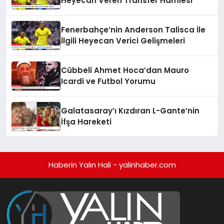
Heyecan Veren Transfer Hamlesi
Fenerbahçe’nin Anderson Talisca İle
İlgili Heyecan Verici Gelişmeleri
Cübbeli Ahmet Hoca’dan Mauro
Icardi ve Futbol Yorumu
Galatasaray’ı Kızdıran L-Gante’nin
İfşa Hareketi
Haberin Yalın Hali - yalinhaber.com