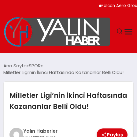
Falcon Aero Group, Kür
GÜNDEM
Ana Sayfa
SPOR
Milletler Ligi’nin İkinci Haftasında Kazananlar Belli Oldu!
SPOR
DÜNYA
Milletler Ligi’nin İkinci Haftasında
Kazananlar Belli Oldu!
EKONOMİ
YAŞAM
Yalın Haberler
Paylaş