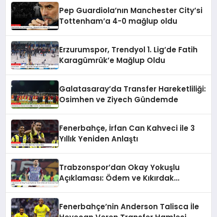
Pep Guardiola’nın Manchester City’si
Tottenham’a 4-0 mağlup oldu
Erzurumspor, Trendyol 1. Lig’de Fatih
Karagümrük’e Mağlup Oldu
Galatasaray’da Transfer Hareketliliği:
Osimhen ve Ziyech Gündemde
Fenerbahçe, İrfan Can Kahveci ile 3
Yıllık Yeniden Anlaştı
Trabzonspor’dan Okay Yokuşlu
Açıklaması: Ödem ve Kıkırdak
Yaralanması Tespit Edildi
Fenerbahçe’nin Anderson Talisca İle