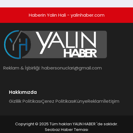
Haberin Yalın Hali - yalinhaber.com
Reklam & İşbirliği:
habersonuclari@gmail.com
Hakkımızda
Gizlilik Politikası
Çerez Politikası
Künye
Reklam
İletişim
Copyright © 2025 Tüm hakları YALIN HABER 'de saklıdır.
Seobaz Haber Teması