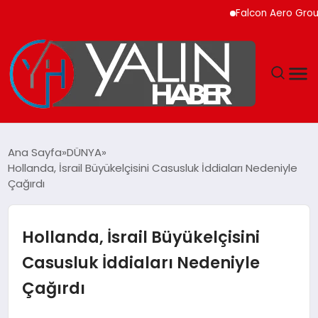
Falcon Aero Group, Küre
GÜNDEM
Ana Sayfa
DÜNYA
Hollanda, İsrail Büyükelçisini Casusluk İddiaları Nedeniyle
SPOR
Çağırdı
DÜNYA
Hollanda, İsrail Büyükelçisini
EKONOMİ
Casusluk İddiaları Nedeniyle
Çağırdı
YAŞAM