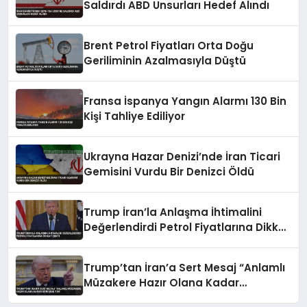
Saldırdı ABD Unsurları Hedef Alındı
Brent Petrol Fiyatları Orta Doğu
Geriliminin Azalmasıyla Düştü
Fransa İspanya Yangın Alarmı 130 Bin
Kişi Tahliye Ediliyor
Ukrayna Hazar Denizi’nde İran Ticari
Gemisini Vurdu Bir Denizci Öldü
Trump İran’la Anlaşma İhtimalini
Değerlendirdi Petrol Fiyatlarına Dikkat
Çekti
Trump’tan İran’a Sert Mesaj “Anlamlı
Müzakere Hazır Olana Kadar
Görüşme Yok”