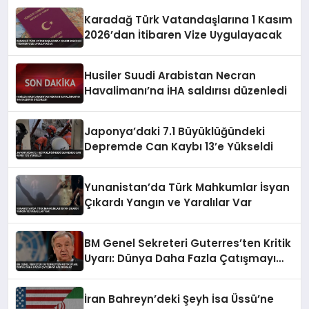
Karadağ Türk Vatandaşlarına 1 Kasım
2026’dan İtibaren Vize Uygulayacak
Husiler Suudi Arabistan Necran
Havalimanı’na İHA saldırısı düzenledi
Japonya’daki 7.1 Büyüklüğündeki
Depremde Can Kaybı 13’e Yükseldi
Yunanistan’da Türk Mahkumlar İsyan
Çıkardı Yangın ve Yaralılar Var
BM Genel Sekreteri Guterres’ten Kritik
Uyarı: Dünya Daha Fazla Çatışmayı
Kaldıramaz
İran Bahreyn’deki Şeyh İsa Üssü’ne