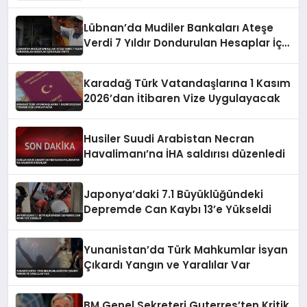
Lübnan’da Mudiler Bankaları Ateşe
Verdi 7 Yıldır Dondurulan Hesaplar İçin
Eylem Yaptı
Karadağ Türk Vatandaşlarına 1 Kasım
2026’dan İtibaren Vize Uygulayacak
Husiler Suudi Arabistan Necran
Havalimanı’na İHA saldırısı düzenledi
Japonya’daki 7.1 Büyüklüğündeki
Depremde Can Kaybı 13’e Yükseldi
Yunanistan’da Türk Mahkumlar İsyan
Çıkardı Yangın ve Yaralılar Var
BM Genel Sekreteri Guterres’ten Kritik