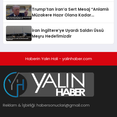
Trump’tan İran’a Sert Mesaj “Anlamlı
Müzakere Hazır Olana Kadar
Görüşme Yok”
İran İngiltere’ye Uyardı Saldırı Üssü
Meşru Hedefimizdir
Haberin Yalın Hali - yalinhaber.com
Reklam & İşbirliği:
habersonuclari@gmail.com