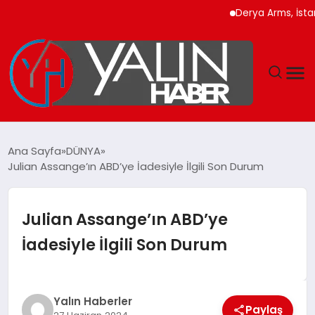
Derya Arms, İstanbul P
GÜNDEM
Ana Sayfa
DÜNYA
Julian Assange’ın ABD’ye İadesiyle İlgili Son Durum
SPOR
DÜNYA
Julian Assange’ın ABD’ye
İadesiyle İlgili Son Durum
EKONOMİ
YAŞAM
Yalın Haberler
Paylaş