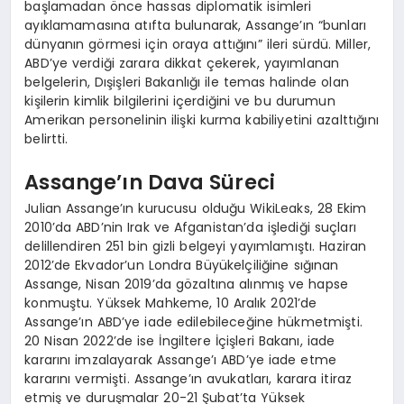
başlamadan önce hassas diplomatik isimleri
ayıklamamasına atıfta bulunarak, Assange’ın “bunları
dünyanın görmesi için oraya attığını” ileri sürdü. Miller,
ABD’ye verdiği zarara dikkat çekerek, yayımlanan
belgelerin, Dışişleri Bakanlığı ile temas halinde olan
kişilerin kimlik bilgilerini içerdiğini ve bu durumun
Amerikan personelinin ilişki kurma kabiliyetini azalttığını
belirtti.
Assange’ın Dava Süreci
Julian Assange’ın kurucusu olduğu WikiLeaks, 28 Ekim
2010’da ABD’nin Irak ve Afganistan’da işlediği suçları
delillendiren 251 bin gizli belgeyi yayımlamıştı. Haziran
2012’de Ekvador’un Londra Büyükelçiliğine sığınan
Assange, Nisan 2019’da gözaltına alınmış ve hapse
konmuştu. Yüksek Mahkeme, 10 Aralık 2021’de
Assange’ın ABD’ye iade edilebileceğine hükmetmişti.
20 Nisan 2022’de ise İngiltere İçişleri Bakanı, iade
kararını imzalayarak Assange’ı ABD’ye iade etme
kararını vermişti. Assange’ın avukatları, karara itiraz
etmiş ve duruşmalar 20-21 Şubat’ta Yüksek