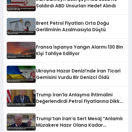
Saldırdı ABD Unsurları Hedef Alındı
Brent Petrol Fiyatları Orta Doğu
Geriliminin Azalmasıyla Düştü
Fransa İspanya Yangın Alarmı 130 Bin
Kişi Tahliye Ediliyor
Ukrayna Hazar Denizi’nde İran Ticari
Gemisini Vurdu Bir Denizci Öldü
Trump İran’la Anlaşma İhtimalini
Değerlendirdi Petrol Fiyatlarına Dikkat
Çekti
Trump’tan İran’a Sert Mesaj “Anlamlı
Müzakere Hazır Olana Kadar
Görüşme Yok”