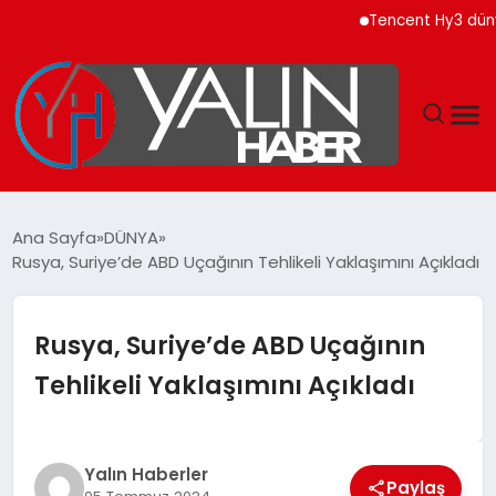
Tencent Hy3 dünya ge
GÜNDEM
Ana Sayfa
DÜNYA
Rusya, Suriye’de ABD Uçağının Tehlikeli Yaklaşımını Açıkladı
SPOR
DÜNYA
Rusya, Suriye’de ABD Uçağının
Tehlikeli Yaklaşımını Açıkladı
EKONOMİ
YAŞAM
Yalın Haberler
Paylaş