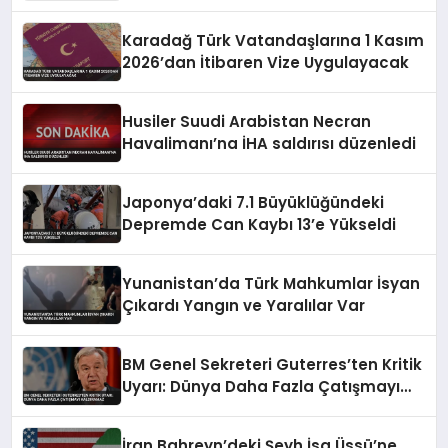
Eylem Yaptı
Karadağ Türk Vatandaşlarına 1 Kasım
2026’dan İtibaren Vize Uygulayacak
Husiler Suudi Arabistan Necran
Havalimanı’na İHA saldırısı düzenledi
Japonya’daki 7.1 Büyüklüğündeki
Depremde Can Kaybı 13’e Yükseldi
Yunanistan’da Türk Mahkumlar İsyan
Çıkardı Yangın ve Yaralılar Var
BM Genel Sekreteri Guterres’ten Kritik
Uyarı: Dünya Daha Fazla Çatışmayı
Kaldıramaz
İran Bahreyn’deki Şeyh İsa Üssü’ne