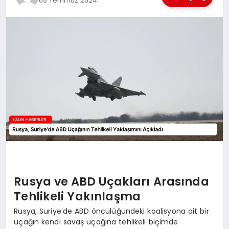
05 Temmuz 2024
EĞİTİM
TEKNOLOJİ
MAGAZİN
SAĞLIK
Rusya ve ABD Uçakları Arasında
Tehlikeli Yakınlaşma
Rusya, Suriye’de ABD öncülüğündeki koalisyona ait bir
uçağın kendi savaş uçağına tehlikeli biçimde