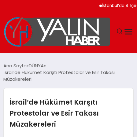
İstanbul’da 8 İlçede 2
GÜNDEM
Ana Sayfa
DÜNYA
İsrail’de Hükümet Karşıtı Protestolar ve Esir Takası
SPOR
Müzakereleri
DÜNYA
İsrail’de Hükümet Karşıtı
EKONOMİ
Protestolar ve Esir Takası
Müzakereleri
YAŞAM