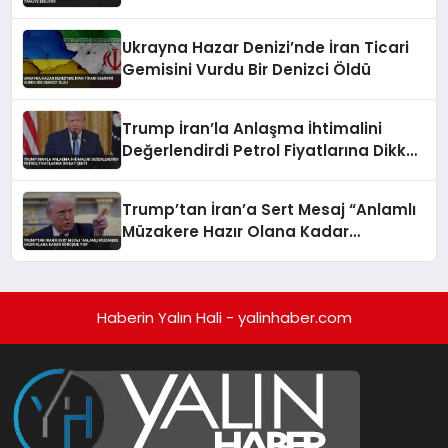
Ukrayna Hazar Denizi’nde İran Ticari
Gemisini Vurdu Bir Denizci Öldü
Trump İran’la Anlaşma İhtimalini
Değerlendirdi Petrol Fiyatlarına Dikkat
Çekti
Trump’tan İran’a Sert Mesaj “Anlamlı
Müzakere Hazır Olana Kadar
Görüşme Yok”
Haberin Yalın Hali - yalinhaber.com