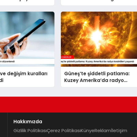
 ve değişim kuralları
Güneş’te şiddetli patlama:
di
Kuzey Amerika’da radyo
kesintileri yaşandı
Hakkımızda
Gizlilik Politikası
Çerez Politikası
Künye
Reklam
İletişim