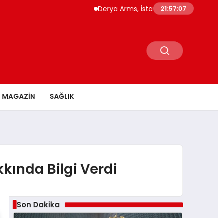
Derya Arms, İstanbul Prohunt 2026’da yeni n
21:57:08
MAGAZİN
SAĞLIK
ında Bilgi Verdi
Son Dakika