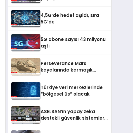
vitrine çıkıyor
4,5G’de hedef aşıldı, sıra
5G’de
5G abone sayısı 43 milyonu
aştı
Perseverance Mars
kayalarında karmaşık
organik bileşikler tespit etti
Türkiye veri merkezlerinde
“bölgesel üs” olacak
ASELSAN’ın yapay zeka
destekli güvenlik sistemleri
81 ilde kullanımda