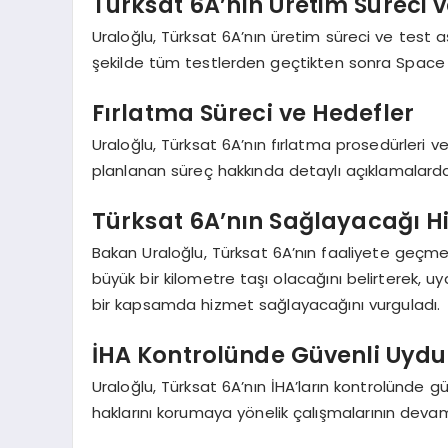
Türksat 6A’nın Üretim Süreci v
Uraloğlu, Türksat 6A’nın üretim süreci ve test aş
şekilde tüm testlerden geçtikten sonra Space X t
Fırlatma Süreci ve Hedefler
Uraloğlu, Türksat 6A’nın fırlatma prosedürleri ve h
planlanan süreç hakkında detaylı açıklamalard
Türksat 6A’nın Sağlayacağı H
Bakan Uraloğlu, Türksat 6A’nın faaliyete geçmes
büyük bir kilometre taşı olacağını belirterek, 
bir kapsamda hizmet sağlayacağını vurguladı.
İHA Kontrolünde Güvenli Uydu 
Uraloğlu, Türksat 6A’nın İHA’ların kontrolünde güv
haklarını korumaya yönelik çalışmalarının devam