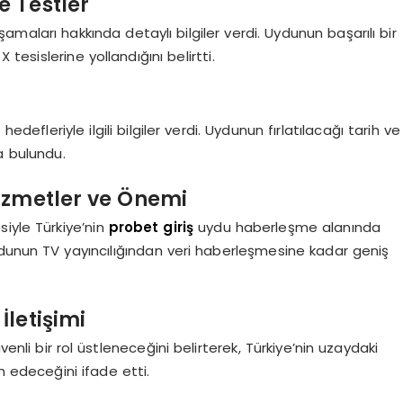
e Testler
amaları hakkında detaylı bilgiler verdi. Uydunun başarılı bir
esislerine yollandığını belirtti.
edefleriyle ilgili bilgiler verdi. Uydunun fırlatılacağı tarih ve
a bulundu.
izmetler ve Önemi
iyle Türkiye’nin
probet giriş
uydu haberleşme alanında
uydunun TV yayıncılığından veri haberleşmesine kadar geniş
İletişimi
enli bir rol üstleneceğini belirterek, Türkiye’nin uzaydaki
 edeceğini ifade etti.