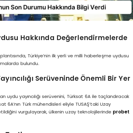
Uydusu Hakkında Değerlendirmelerde
antısında, Türkiye’nin ilk yerli ve milli haberleşme uydusu
lamalarda bulundu.
ayıncılığı Serüveninde Önemli Bir Yer
yan uydu yayıncılığı serüvenini, Türksat 6A ile taçlandıracak
rksat 6A’nın Türk mühendisleri eliyle TUSAŞ’taki Uzay
ildiğini vurgulayarak, ülkenin uzay teknolojilerinde
probet