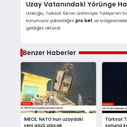
Uzay Vatanındaki Yörünge Hak
Uraloğlu, Türksat 6A’nın üretimiyle Türkiye’nin
konumuna yükseldiğini
pro bet
ve bölgesindeki
geldiğini aktardı.
Benzer Haberler
İMECE, NATO’nun uzaydaki
Türksat 7A
yeni gözü olacak
sonuna k