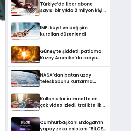
Türkiye’de fiber abone
sayısı bir yılda 2 milyon kişi
arttı
IMEI kayıt ve değişim
kuralları düzenlendi
Güneş’te şiddetli patlama:
Kuzey Amerika’da radyo
kesintileri yaşandı
NASA’dan batan uzay
teleskobunu kurtarma
operasyonu: Yörüngede
kritik buluşma
Kullanıcılar internette en
çok video izledi, trafikte ilk
sırayı YouTube aldı
Cumhurbaşkanı Erdoğan’ın
yapay zeka asistanı “BİLGE”