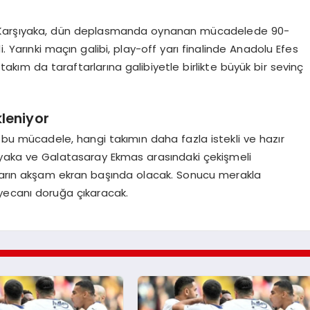
ar Karşıyaka, dün deplasmanda oynanan mücadelede 90-
i. Yarınki maçın galibi, play-off yarı finalinde Anadolu Efes
akım da taraftarlarına galibiyetle birlikte büyük bir sevinç
leniyor
bu mücadele, hangi takımın daha fazla istekli ve hazır
ıyaka ve Galatasaray Ekmas arasındaki çekişmeli
 yarın akşam ekran başında olacak. Sonucu merakla
yecanı doruğa çıkaracak.