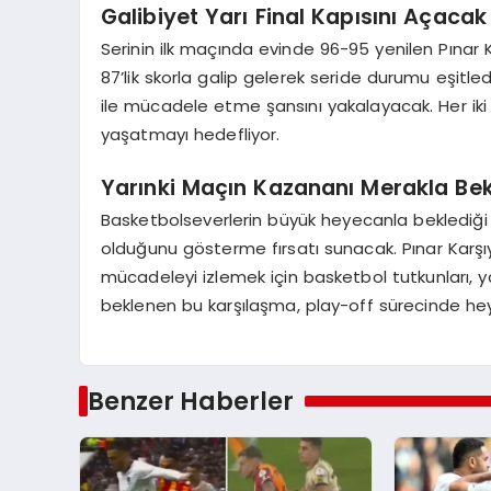
Galibiyet Yarı Final Kapısını Açacak
Serinin ilk maçında evinde 96-95 yenilen Pın
87’lik skorla galip gelerek seride durumu eşitled
ile mücadele etme şansını yakalayacak. Her iki t
yaşatmayı hedefliyor.
Yarınki Maçın Kazananı Merakla Bek
Basketbolseverlerin büyük heyecanla beklediği 
olduğunu gösterme fırsatı sunacak. Pınar Karş
mücadeleyi izlemek için basketbol tutkunları,
beklenen bu karşılaşma, play-off sürecinde he
Benzer Haberler