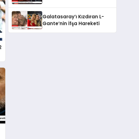
Yorumu
Galatasaray’ı Kızdıran L-
Gante’nin İfşa Hareketi
2