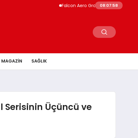
Falcon Aero Group, Küresel Havacılık Tedar
08:07:59
MAGAZİN
SAĞLIK
al Serisinin Üçüncü ve