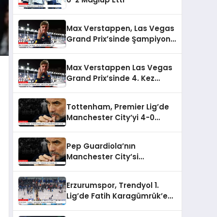
Max Verstappen, Las Vegas
Grand Prix’sinde Şampiyon
Oldu!
Max Verstappen Las Vegas
Grand Prix’sinde 4. Kez
Şampiyon Oldu
Tottenham, Premier Lig’de
Manchester City’yi 4-0
Yenerek Büyük Şok Yarattı
Pep Guardiola’nın
Manchester City’si
Tottenham’a 4-0 mağlup
oldu
Erzurumspor, Trendyol 1.
Lig’de Fatih Karagümrük’e
Mağlup Oldu