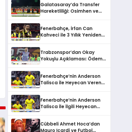
Galatasaray’da Transfer
Hareketliliği: Osimhen ve
Ziyech Gündemde
Fenerbahçe, İrfan Can
Kahveci ile 3 Yıllık Yeniden
Anlaştı
Trabzonspor’dan Okay
Yokuşlu Açıklaması: Ödem
ve Kıkırdak Yaralanması
Tespit Edildi
Fenerbahçe’nin Anderson
Talisca İle Heyecan Veren
Transfer Hamlesi
Fenerbahçe’nin Anderson
Talisca İle İlgili Heyecan
Verici Gelişmeleri
Cübbeli Ahmet Hoca’dan
Mauro Icardi ve Futbol