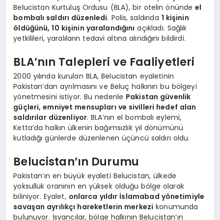
Belucistan Kurtuluş Ordusu (BLA), bir otelin önünde
el
bombalı saldırı düzenledi
. Polis, saldırıda
1 kişinin
öldüğünü, 10 kişinin yaralandığını
açıkladı. Sağlık
yetkilileri, yaralıların tedavi altına alındığını bildirdi.
BLA’nın Talepleri ve Faaliyetleri
2000 yılında kurulan BLA, Belucistan eyaletinin
Pakistan’dan ayrılmasını ve Beluç halkının bu bölgeyi
yönetmesini istiyor. Bu nedenle
Pakistan güvenlik
güçleri, emniyet mensupları ve sivilleri hedef alan
saldırılar düzenliyor
. BLA’nın el bombalı eylemi,
Ketta’da halkın ülkenin bağımsızlık yıl dönümünü
kutladığı günlerde düzenlenen üçüncü saldırı oldu.
Belucistan’ın Durumu
Pakistan’ın en büyük eyaleti Belucistan, ülkede
yoksulluk oranının en yüksek olduğu bölge olarak
biliniyor. Eyalet,
onlarca yıldır İslamabad yönetimiyle
savaşan ayrılıkçı hareketlerin merkezi
konumunda
bulunuyor. İsyancılar, bölge halkının Belucistan’ın