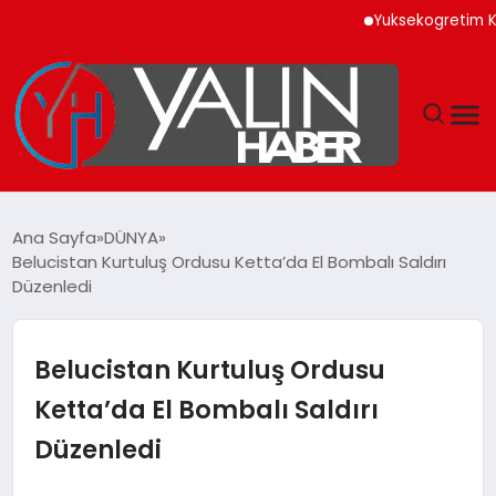
Yuksekogretim Kurumu D
GÜNDEM
Ana Sayfa
DÜNYA
Belucistan Kurtuluş Ordusu Ketta’da El Bombalı Saldırı
SPOR
Düzenledi
DÜNYA
Belucistan Kurtuluş Ordusu
EKONOMİ
Ketta’da El Bombalı Saldırı
Düzenledi
YAŞAM