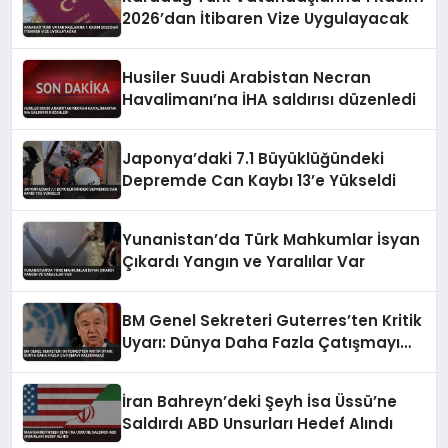
2026’dan İtibaren Vize Uygulayacak
Husiler Suudi Arabistan Necran
Havalimanı’na İHA saldırısı düzenledi
Japonya’daki 7.1 Büyüklüğündeki
Depremde Can Kaybı 13’e Yükseldi
Yunanistan’da Türk Mahkumlar İsyan
Çıkardı Yangın ve Yaralılar Var
BM Genel Sekreteri Guterres’ten Kritik
Uyarı: Dünya Daha Fazla Çatışmayı
Kaldıramaz
İran Bahreyn’deki Şeyh İsa Üssü’ne
Saldırdı ABD Unsurları Hedef Alındı