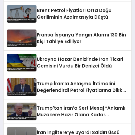
Brent Petrol Fiyatları Orta Doğu
Geriliminin Azalmasıyla Düştü
Fransa İspanya Yangın Alarmı 130 Bin
Kişi Tahliye Ediliyor
Ukrayna Hazar Denizi’nde İran Ticari
Gemisini Vurdu Bir Denizci Öldü
Trump İran’la Anlaşma İhtimalini
Değerlendirdi Petrol Fiyatlarına Dikkat
Çekti
Trump’tan İran’a Sert Mesaj “Anlamlı
Müzakere Hazır Olana Kadar
Görüşme Yok”
İran İngiltere’ye Uyardı Saldırı Üssü