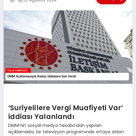
22 Ağustos 2024
EĞİTİM
TEKNOLOJİ
MAGAZİN
SAĞLIK
‘Suriyelilere Vergi Muafiyeti Var’
İddiası Yalanlandı
DMM’nin sosyal medya hesabından yapılan
açıklamada, bir televizyon programında ortaya atılan