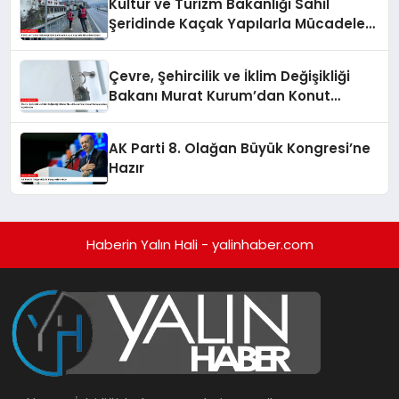
Kültür ve Turizm Bakanlığı Sahil
Şeridinde Kaçak Yapılarla Mücadele
Ediyor
Çevre, Şehircilik ve İklim Değişikliği
Bakanı Murat Kurum’dan Konut
Kampanyaları Açıklaması
AK Parti 8. Olağan Büyük Kongresi’ne
Hazır
Haberin Yalın Hali - yalinhaber.com