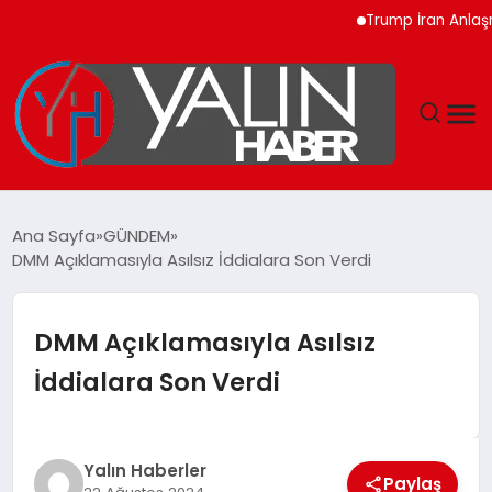
Trump İran Anlaşması 
GÜNDEM
Ana Sayfa
GÜNDEM
DMM Açıklamasıyla Asılsız İddialara Son Verdi
SPOR
DÜNYA
DMM Açıklamasıyla Asılsız
İddialara Son Verdi
EKONOMİ
YAŞAM
Yalın Haberler
Paylaş