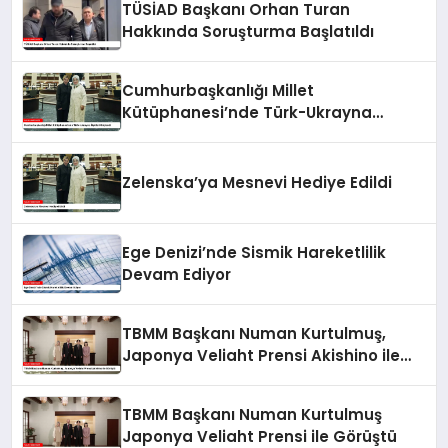
TÜSİAD Başkanı Orhan Turan
Hakkında Soruşturma Başlatıldı
Cumhurbaşkanlığı Millet
Kütüphanesi’nde Türk-Ukrayna
İlişkileri Güçlendi
Zelenska’ya Mesnevi Hediye Edildi
Ege Denizi’nde Sismik Hareketlilik
Devam Ediyor
TBMM Başkanı Numan Kurtulmuş,
Japonya Veliaht Prensi Akishino ile
Görüştü
TBMM Başkanı Numan Kurtulmuş
Japonya Veliaht Prensi ile Görüştü