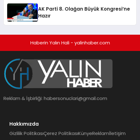
AK Parti 8. Olağan Büyük Kongresi’ne
Hazır
Haberin Yalın Hali - yalinhaber.com
Reklam & İşbirliği:
habersonuclari@gmail.com
Hakkımızda
Gizlilik Politikası
Çerez Politikası
Künye
Reklam
İletişim