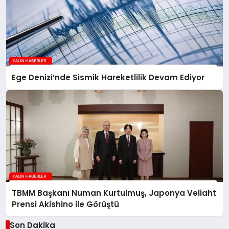
Ege Denizi’nde Sismik Hareketlilik Devam Ediyor
TBMM Başkanı Numan Kurtulmuş, Japonya Veliaht
Prensi Akishino ile Görüştü
Son Dakika