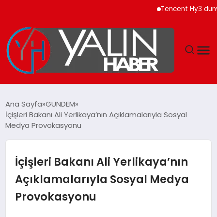
Tencent Hy3 dünya ge
GÜNDEM
Ana Sayfa
GÜNDEM
İçişleri Bakanı Ali Yerlikaya’nın Açıklamalarıyla Sosyal
SPOR
Medya Provokasyonu
DÜNYA
İçişleri Bakanı Ali Yerlikaya’nın
EKONOMİ
Açıklamalarıyla Sosyal Medya
Provokasyonu
YAŞAM