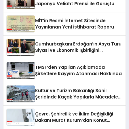
Japonya Veliaht Prensi ile Görüştü
MİT’in Resmi İnternet Sitesinde
Yayınlanan Yeni İstihbarat Raporu
Cumhurbaşkanı Erdoğan’ın Asya Turu
Siyasi ve Ekonomik İşbirliğini
Güçlendirdi
TMSF’den Yapılan Açıklamada
Şirketlere Kayyım Atanması Hakkında
Kültür ve Turizm Bakanlığı Sahil
Şeridinde Kaçak Yapılarla Mücadele
Ediyor
Çevre, Şehircilik ve İklim Değişikliği
Bakanı Murat Kurum’dan Konut
Kampanyaları Açıklaması